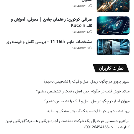
1404/08/15
صرافی کوکوین: راهنمای جامع | معرفی، آموزش و
نقد KuCoin
1404/08/14
مشخصات ماینر T1 16th – بررسی کامل و قیمت روز
1404/08/10
نظرات کاربران
سپهر یاوری
در
چگونه ریمل اصل و فیک را تشخیص دهیم؟
میلاد خوش قلب
در
چگونه ریمل اصل و فیک را تشخیص دهیم؟
مهران آبیار
در
چگونه ریمل اصل و فیک را تشخیص دهیم؟
پروانه شمشیری
در
تفاوت سینک گرانیتی مشکی و سفید
ابراهیم شمسایی
در
دنبال یک شرکت متخصص اجاره جرثقیل هستید؟{جرثقیل نوین
کنار شماست 09126454165}