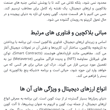
محدود نمی شود، بلکه تلاش می کند تا با پوشش تمامی جنبه های صنعت
بلاکچین و ارزهای دیجیتال، یک نقشه راه کامل برای مخاطب ترسیم کند.
حس می کنیم با هر قسمت جدید، گویی پنجره ای تازه به دنیای پیچیده و در
حال تحول کریپتو به رویمان گشوده می شود.
مبانی بلاکچین و فناوری های مرتبط
اساس و زیربنای ارزهای دیجیتال، فناوری بلاکچین است. این برنامه با پرداختن
به تاریخچه بلاکچین، ساختار آن، کاربردها و نقش آن در تحولات دیجیتال آغاز
می کند. مفاهیمی مانند قراردادهای هوشمند (Smart Contracts)، توکن
های غیرقابل معاوضه (NFT) و پدیده فراگیر متاورس (Metaverse) نیز به
تفصیل مورد بررسی قرار می گیرند. درک این مبانی برای هر کسی که می
خواهد وارد این حوزه شود، حیاتی است و برنامه «شبکه پنج بلاکچین» این
بستر را فراهم می کند.
انواع ارزهای دیجیتال و ویژگی های آن ها
دنیای رمزارزها بسیار گسترده تر از بیت کوین است. این برنامه به معرفی انواع
ارزهای دیجیتال، از جمله بیت کوین و اتریوم به عنوان پیشروها، تا آلت کوین
ها (Altcoins) و استیبل کوین ها (Stablecoins) می پردازد. ویژگی های هر