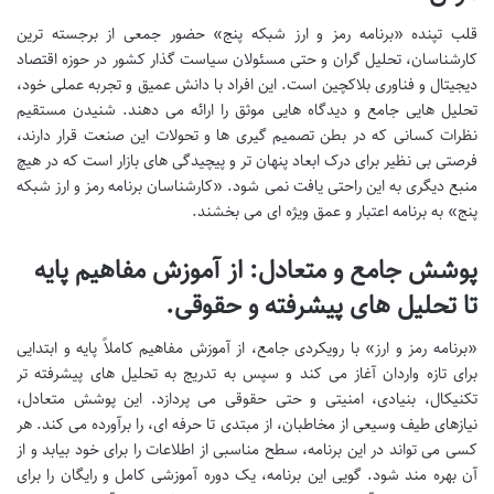
قلب تپنده «برنامه رمز و ارز شبکه پنج» حضور جمعی از برجسته ترین
کارشناسان، تحلیل گران و حتی مسئولان سیاست گذار کشور در حوزه اقتصاد
دیجیتال و فناوری بلاکچین است. این افراد با دانش عمیق و تجربه عملی خود،
تحلیل هایی جامع و دیدگاه هایی موثق را ارائه می دهند. شنیدن مستقیم
نظرات کسانی که در بطن تصمیم گیری ها و تحولات این صنعت قرار دارند،
فرصتی بی نظیر برای درک ابعاد پنهان تر و پیچیدگی های بازار است که در هیچ
منبع دیگری به این راحتی یافت نمی شود. «کارشناسان برنامه رمز و ارز شبکه
پنج» به برنامه اعتبار و عمق ویژه ای می بخشند.
پوشش جامع و متعادل: از آموزش مفاهیم پایه
تا تحلیل های پیشرفته و حقوقی.
«برنامه رمز و ارز» با رویکردی جامع، از آموزش مفاهیم کاملاً پایه و ابتدایی
برای تازه واردان آغاز می کند و سپس به تدریج به تحلیل های پیشرفته تر
تکنیکال، بنیادی، امنیتی و حتی حقوقی می پردازد. این پوشش متعادل،
نیازهای طیف وسیعی از مخاطبان، از مبتدی تا حرفه ای، را برآورده می کند. هر
کسی می تواند در این برنامه، سطح مناسبی از اطلاعات را برای خود بیابد و از
آن بهره مند شود. گویی این برنامه، یک دوره آموزشی کامل و رایگان را برای