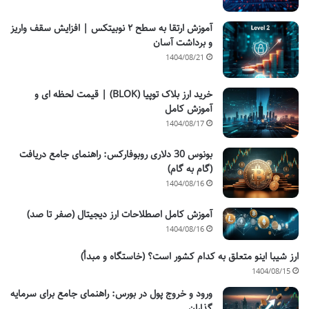
آموزش ارتقا به سطح ۲ نوبیتکس | افزایش سقف واریز
و برداشت آسان
1404/08/21
خرید ارز بلاک توپیا (BLOK) | قیمت لحظه ای و
آموزش کامل
1404/08/17
بونوس 30 دلاری روبوفارکس: راهنمای جامع دریافت
(گام به گام)
1404/08/16
آموزش کامل اصطلاحات ارز دیجیتال (صفر تا صد)
1404/08/16
ارز شیبا اینو متعلق به کدام کشور است؟ (خاستگاه و مبدأ)
1404/08/15
ورود و خروج پول در بورس: راهنمای جامع برای سرمایه
گذاران