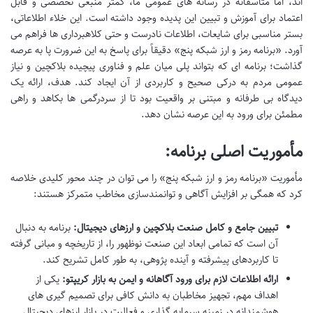
اند، اما متأسفانه در رسانه های عمومی ما، کمتر منبعی تخصصی و قابل
اعتماد برای آموزش و تبیین این پدیده وجود داشته است. این خلاء اطلاعاتی،
بستر مناسبی برای شایعات، اطلاعات نادرست و حتی کلاهبرداری ها فراهم می
آورد. «برنامه رمز و ارز شبکه پنج» دقیقاً برای پاسخ به این ضرورت پا به عرصه
گذاشت؛ برنامه ای که بتواند پلی میان علم و فناوری پیچیده بلاکچین و نیاز
عمومی مردم به درکی صحیح و کاربردی از آن ایجاد کند. هدف، ارائه یک
دیدگاه بی طرفانه و مبتنی بر واقعیت بود تا از سردرگمی ها بکاهد و راهی
مطمئن برای ورود به این عرصه نشان دهد.
مأموریت اصلی برنامه:
مأموریت «برنامه رمز و ارز شبکه پنج» را می توان در چند محور کلیدی خلاصه
کرد که همگی بر افزایش آگاهی و توانمندسازی مخاطب متمرکز هستند:
تبیین جامع و کامل صنعت بلاکچین و ارزهای دیجیتال:
برنامه به دنبال
آن است که تمامی ابعاد این صنعت نوظهور را، از تاریخچه و مبانی گرفته
تا کاربردهای پیشرفته و آینده پژوهی، به طور کامل تشریح کند.
ارائه اطلاعات لازم برای ورود آگاهانه و ایمن به بازار کریپتو:
یکی از
اهداف مهم، تجهیز مخاطبان به دانش کافی برای تصمیم گیری های
هوشمندانه در زمینه سرمایه گذاری و فعالیت در بازار ارزهای دیجیتال