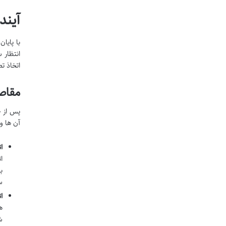
آیند
با پایا
انتظار 
اتخاذ ت
مقاص
پس از «
آن ها و
اتر
ا
ب
سو
اتریو
ش