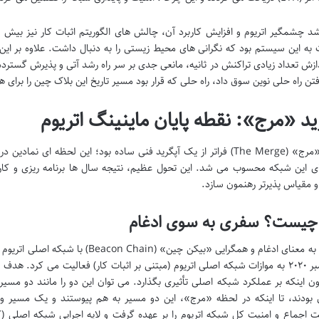
رشد چشمگیر اتریوم و افزایش کاربرد آن، چالش های الگوریتم اثبات کار نیز بیش ا
ت به این سیستم بود که نگرانی های محیط زیستی را به دنبال داشت. علاوه بر ا
دازش تعداد زیادی تراکنش در ثانیه، مانعی جدی بر سر راه رشد آتی و پذیرش گسترده 
تن راه حلی نوین سوق داد، راه حلی که قرار بود مسیر تاریخ این بلاک چین را برای 
ید «مرج»: نقطه پایان ماینینگ اتریوم
رویداد «مرج» (The Merge) فراتر از یک آپگرید فنی ساده بود؛ این لحظه ای
ای این شبکه محسوب می شد. این تحول عظیم، نتیجه سال ها برنامه ریزی و کار بی
ر و مقیاس پذیرتر رهنمون سازد.
چیست؟ سفری به سوی ادغام
«مرج» به معنای ادغام و همگرایی «بیکن چ
از دسامبر ۲۰۲۰ به موازات شبکه اصلی اتریوم (مبتنی بر اثبات کار) فعالیت می کر
ون اینکه بر عملکرد شبکه اصلی تأثیری بگذارد. می توان این دو را مانند دو مس
بودند، تا اینکه در لحظه «مرج»، این دو مسیر به هم پیوستند و یک مسیر وا
 اجماع و امنیت کل شبکه اتریوم را بر عهده گرفت و لایه اجرایی شبکه اصلی (ک