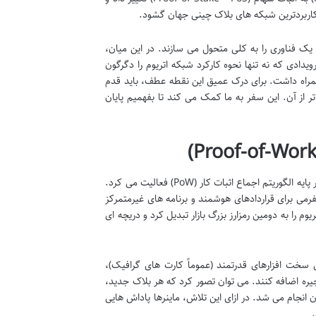
پرکاربردترین شبکه های بلاک چینی جهان گشود.
یک فناوری را به کلی متحول می سازند. در این میان،
ویدادی که نه تنها نحوه کارکرد شبکه اتریوم را دگرگون
همراه داشت. برای درک عمیق این نقطه عطف، باید قدم
اتر از آن. این سفر به ما کمک می کند تا بفهمیم پایان
برای درک عظمت «مرج»، ابتدا باید به دوران پیشین اتریوم بازگردیم؛ زمانی که این شبکه بر پایه الگوریتم اجماع اثبات کار (PoW) فعالیت می کرد.
د پلتفرمی برای قراردادهای هوشمند و برنامه های غیرمتمرکز
ریوم را به دومین رمزارز بزرگ بازار تبدیل کرد و دریچه ای
ری سخت افزارهای قدرتمند (عموماً کارت های گرافیک)،
نجیره اضافه کنند. می توان تصور کرد که هر بلاک جدید،
انجام می شد. در ازای این تلاش، ماینرها پاداش هایی