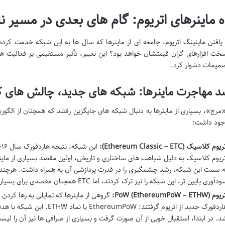
ه ماینرهای اتریوم: گام های بعدی در مسیر ن
ن یافتن ماینینگ اتریوم، جامعه ای از ماینرها که سال ها به این شبکه خدمت کرد
سخت افزارهای گران قیمتشان خواهد بود؟ این تغییر، تأثیر مستقیمی بر فعالیت هزا
صمیمات دشوار کرد.
د مهاجرت ماینرها: شبکه های جدید، چالش های 
مرج»، بسیاری از ماینرها به دنبال شبکه های جایگزین رفتند که همچنان از الگوری
جود داشت:
یوم کلاسیک (Ethereum Classic – ETC):
تریوم کلاسیک به دلیل شباهت های ساختاری و تاریخی، اولین مقصد بسیاری از مای
ه سمت این شبکه، رشد چشمگیری را در قدرت پردازشی آن به همراه داشت. هرچند، پس
دآوری پایین تر، این شبکه را نیز ترک کردند، اما ETC همچنان مقصدی برای بسیاری از ماینرها باقی ماند.
م PoW (EthereumPoW – ETHW):
گروهی از ماینرها که تمایلی به رها کردن 
هاردفورک جدید از اتریوم گرفتند:
د. در ابتدا، استقبال خوبی از آن صورت گرفت و بسیاری از صرافی ها نیز آن را لی