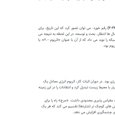
رقم خورد. می توان تصور کرد که این تاریخ، برای
ال ها انتظار، بحث و توسعه، در این لحظه به نتیجه می
رسید. این تاریخ نه تنها پایان عصر ماینینگ اتریوم بود، بلکه آغاز دوره جدیدی برای این شبکه را نوید می داد که از آن با عنوان «اتریوم ۲.۰» یا
یوم بود.
۹۹.۹ درصدی مصرف انرژی بود. در دوران اثبات کار، اتریوم انرژی معادل یک
ر با محیط زیست تبدیل کرد و انتقادات را در این زمینه
، مقیاس پذیری محدودی داشت. «مرج» راه را برای
 شاردینگ، شبکه را به بخش های کوچک تر (شاردها) تقسیم می کند که هر یک
ور چشمگیری افزایش می دهد.