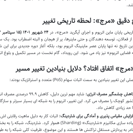
د.
 دقیق «مرج»: لحظه تاریخی تغییر
ریخی پایان ماین اتریوم و اجرای آپگرید «مرج»، در
۲۴ شهریور ۱۴۰۱ (۱۵ سپتامبر ۲۰۲۲)
از فعالان، توسعه دهندگان و حتی ماینرها، پر از هیجان و البته اضطراب بود. یک س
فضایی اتریوم» نیز یاد می شود. این رویداد، گام نخست در مسیر تکمیل و بلوغ اتر
مرج» اتفاق افتاد؟ دلایل بنیادین تغییر مسیر
این تغییر بنیادین به سمت اثبات سهام (PoS) متعدد و استراتژیک بودند:
اهش چشمگیر مصرف انرژی:
شاید مهم ترین دلیل، کاهش 
شور کوچک را مصرف می کرد. این تغییر، اتریوم را به شبکه ای بسیار سبزتر و سازگارت
ا حد زیادی کاهش داد.
فزایش مقیاس پذیری و آمادگی برای شاردینگ:
اثبات کار به دلیل ماهیت رقابتی اش
پیاده سازی مکانیزم «شاردینگ» (Sharding) هموار کرد.
ادر به پردازش مستقل تراکنش ها هستند و این موضوع، ظرفیت کلی شبکه را به ط