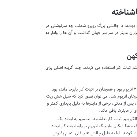
اشناخته
ه بودند، با چالشی بزرگ روبرو شدند: چه سرنوشتی در
ران ماینر در سراسر جهان گذاشت و آن ها را وادار به
کهن
تم اثبات کار استفاده می کردند. چند گزینه اصلی برای
این شبکه، نتیجه هاردفورک سال ۲۰۱۶ اتریوم بود و همچنان بر اثبات کار پابرجا مانده بود.
نرهای اتریوم شد. می توان تصور کرد که سیل هش ریت
 از مدتی، برخی از ماینرها به دلیل پایداری کمتر و
الگوریتم اثبات کار نداشتند، تصمیم به ایجاد یک
 EthereumPoW با نماد ETHW. این شبکه با هدف حفظ امکان ماینینگ اتریوم بر پایه اثبات کار ایجاد
ست کردند، اما به دلیل چالش های فنی، عدم پذیرش