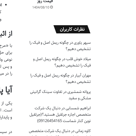
قیمت روز
ا
1404/08/10
ول
نظرات کاربران
از اث
سپهر یاوری
در
چگونه ریمل اصل و فیک را
تشخیص دهیم؟
میلاد خوش قلب
در
چگونه ریمل اصل و
نوعی وث
فیک را تشخیص دهیم؟
و پس از
را در م
مهران آبیار
در
چگونه ریمل اصل و فیک را
تشخیص دهیم؟
آیا 
پروانه شمشیری
در
تفاوت سینک گرانیتی
مشکی و سفید
ابراهیم شمسایی
در
دنبال یک شرکت
است. ام
متخصص اجاره جرثقیل هستید؟{جرثقیل
و پایدار
نوین کنار شماست 09126454165}
کاوه زمانی
در
دنبال یک شرکت متخصص
در سیست