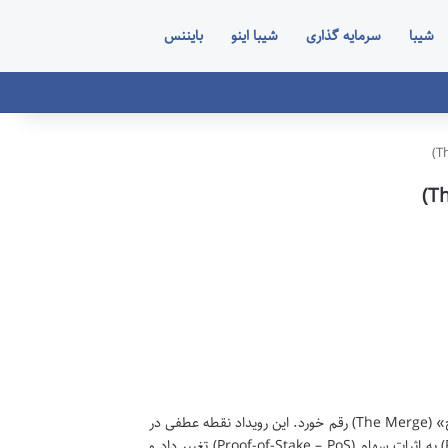
شیبا
سرمایه گذاری
شیبا اینو
بایننس
با موفقیت آپگرید بزرگ «مرج» (The Merge) رقم خورد. این رویداد نقطه عطفی در
تاریخ اتریوم بود که الگوریتم اجماع این بلاک چین را از اثبات کار (Proof-of-Work – PoW) به اثبات سهام (Proof-of-Stake – PoS) تغییر داد و