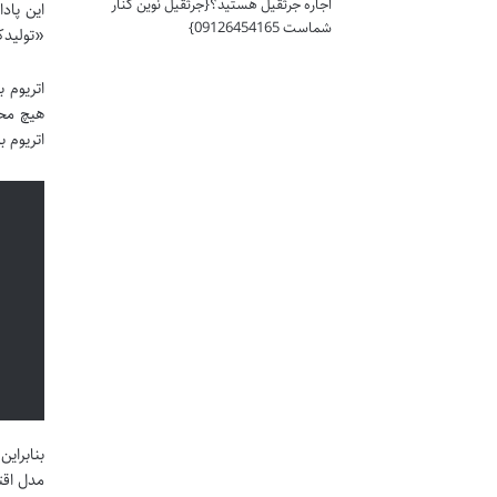
اجاره جرثقیل هستید؟{جرثقیل نوین کنار
این پاد
شماست 09126454165}
«تولیدک
هیچ محد
اتریوم برای
بنابرای
مدل اقت