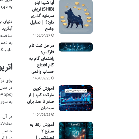
آیا شیبا اینو
به دوره
(SHIB) ارزش
سرمایه گذاری
دنیای ب
دارد؟ | تحلیل
آپگرید 
جامع
ساخت، ب
1405/04/27
به قدم 
مراحل ثبت نام
ماینینگ
فارکس:
راهنمای گام به
اتریوم
گام افتتاح
حساب واقعی
1404/09/23
آموزش کوین
مارکت کپ | از
صفر تا صد برای
به سوی 
مبتدیان
1404/08/25
در آن د
معادلات
آموزش ارتقا به
حاصل تل
سطح ۲
نوبیتکس |
در قالب اتر (ETH) دریافت می کردند و این چرخه، امن