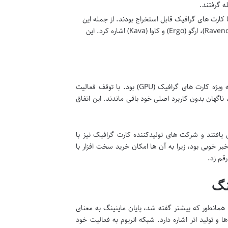
ه گرفتند.
با کارت های گرافیک قابل استخراج بودند. از جمله این
شبکه ها می توان به رندر توکن (Render Token)، فلاکس (Flux)، ریون کوین (Ravencoin)، ارگو (Ergo) و کاوا (Kava) اشاره کرد. این
یکی از پیامدهای بارز پایان ماینینگ اتریوم، تأثیر آن بر بازار سخت افزارهای کامپیوتری، به ویژه کارت های گرافیک (GPU) بود. با توقف فعالیت
ناگهان بدون کاربرد اصلی خود باقی ماندند. این اتفاق
یافتند و شرکت های تولیدکننده کارت گرافیک نیز با
 خوبی بود، زیرا به آن ها امکان خرید سخت افزار با
قم زد.
نگ
همانطور که پیشتر گفته شد، پایان ماینینگ به معنای
ا و تولید اتر اشاره دارد. شبکه اتریوم به فعالیت خود