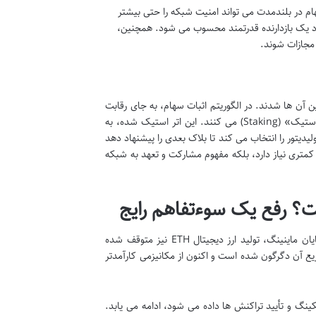
سهام در بلندمدت می تواند امنیت شبکه را حتی بیشتر
 این خود یک بازدارنده قدرتمند محسوب می شود. همچنین،
ماینر» در اتریوم به تاریخ پیوست و «ولیدیتورها» (Validators) جایگزین آن ها شدند. در الگوریتم اثبات سهام، به جای رقابت
برای حل معماهای رمزنگاری، کاربران مقداری از رمزارز خود (حداقل ۳۲ اتر) را در شبکه «استیک» (Staking) می کنند. این اتر استیک شده، به
یتور را انتخاب می کند تا بلاک بعدی را پیشنهاد دهد
 کمتری نیاز دارد، بلکه مفهوم مشارکت و تعهد به شبکه
است؟ رفع یک سوءتفاهم رایج
یکی از سوءتفاهمات رایج پس از آپگرید «مرج» این بود که بسیاری گمان می کردند با پایان ماینینگ، تولید ارز دیجیتال ETH نیز متوقف شده
زیع آن دگرگون شده است و اکنون از مکانیزمی کارآمدتر
کینگ و تأیید تراکنش ها داده می شود، ادامه می یابد.