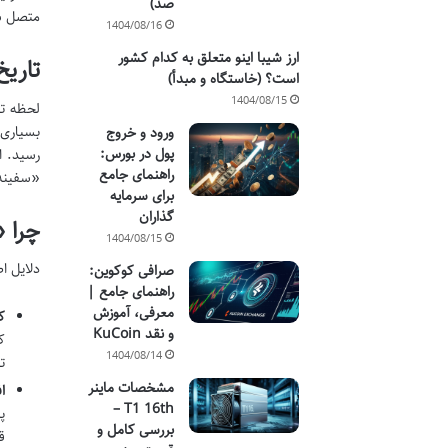
صد)
متصل ش
1404/08/16
ارز شیبا اینو متعلق به کدام کشور
تاریخ
است؟ (خاستگاه و مبدأ)
1404/08/15
لحظه تا
بسیاری 
ورود و خروج
پول در بورس:
راهنمای جامع
«سفینه 
برای سرمایه
گذاران
چرا «
1404/08/15
دلایل اصلی 
صرافی کوکوین:
راهنمای جامع |
معرفی، آموزش
ک
و نقد KuCoin
ک
1404/08/14
ت
مشخصات ماینر
ا
T1 16th –
بررسی کامل و
ق