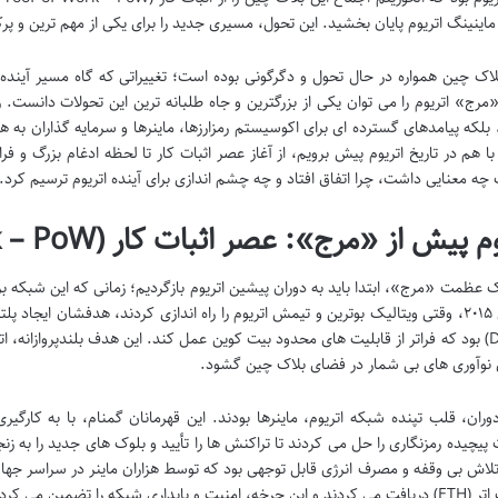
 ماینینگ اتریوم پایان بخشید. این تحول، مسیری جدید را برای یکی از مهم ترین و 
لاک چین همواره در حال تحول و دگرگونی بوده است؛ تغییراتی که گاه مسیر آینده 
«مرج» اتریوم را می توان یکی از بزرگترین و جاه طلبانه ترین این تحولات دانست. ر
لکه پیامدهای گسترده ای برای اکوسیستم رمزارزها، ماینرها و سرمایه گذاران به 
با هم در تاریخ اتریوم پیش برویم، از آغاز عصر اثبات کار تا لحظه ادغام بزرگ و فر
 چه معنایی داشت، چرا اتفاق افتاد و چه چشم اندازی برای آینده اتریوم ترسیم کرد.
 پیش از «مرج»: عصر اثبات کار (Proof-of-Work – PoW)
در سال ۲۰۱۵، وقتی ویتالیک بوترین و تیمش اتریوم را راه اندازی کردند، هدفشان ایجا
(DApps) بود که فراتر از قابلیت های محدود بیت کوین عمل کند. این هدف بلندپروازانه، ات
نوآوری های بی شمار در فضای بلاک چین گشود.
وران، قلب تپنده شبکه اتریوم، ماینرها بودند. این قهرمانان گمنام، با به کارگی
 پیچیده رمزنگاری را حل می کردند تا تراکنش ها را تأیید و بلوک های جدید را به ز
اش بی وقفه و مصرف انرژی قابل توجهی بود که توسط هزاران ماینر در سراسر جهان 
یت و پایداری شبکه را تضمین می کرد.