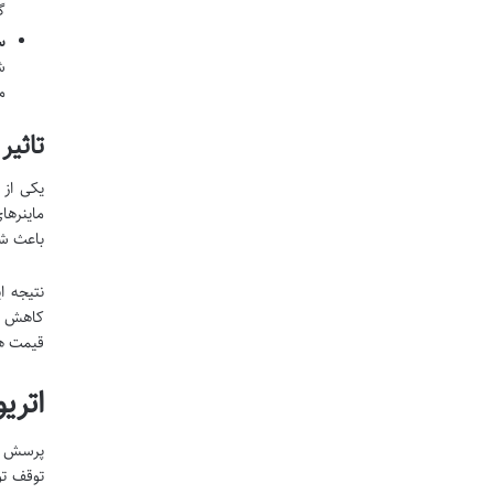
گ
س
م
تاثیر
ماینرها
باعث شد
نتیجه ا
کاهش تق
قیمت ها
اتری
پرسش ات
توقف تو