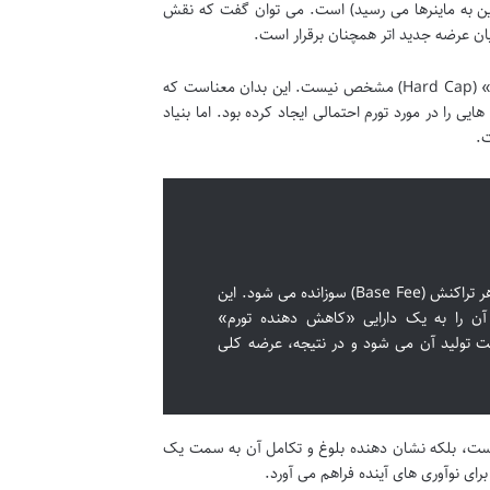
این به ماینرها می رسید) است. می توان گفت که نقش
یان عرضه جدید اتر همچنان برقرار است.
اتریوم برخلاف بیت کوین که سقف عرضه ۲۱ میلیون واحدی دارد، دارای یک «سقف عرضه» (Hard Cap) مشخص نیست. این بدان معناست که
یی را در مورد تورم احتمالی ایجاد کرده بود. اما بنیاد
با اجرای هاردفورک لندن در اوت ۲۰۲۱ و معرفی EIP-1559، بخشی از کارمزد پایه هر تراکنش (Base Fee) سوزانده می شود. این
 آن را به یک دارایی «کاهش دهنده تورم»
از سرعت تولید آن می شود و در نتیجه، عرضه کلی
ه نیست، بلکه نشان دهنده بلوغ و تکامل آن به سمت یک
رای نوآوری های آینده فراهم می آورد.