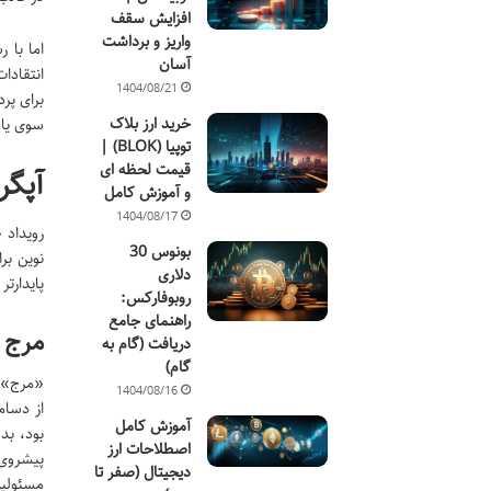
افزایش سقف
واریز و برداشت
اما با 
آسان
انتقادا
1404/08/21
برای پر
خرید ارز بلاک
سوی یاف
توپیا (BLOK) |
قیمت لحظه ای
آپگر
و آموزش کامل
1404/08/17
بونوس 30
نوین بر
دلاری
پایدارت
روبوفارکس:
راهنمای جامع
مرج 
دریافت (گام به
گام)
1404/08/16
آموزش کامل
بود، بد
اصطلاحات ارز
پیشروی 
دیجیتال (صفر تا
مسئولیت