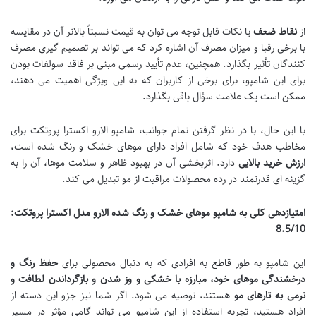
از
نقاط ضعف
یا نکات قابل توجه می توان به قیمت نسبتاً بالاتر آن در مقایسه
با برخی رقبا و میزان مصرف آن اشاره کرد که می تواند بر تصمیم گیری مصرف
کنندگان تأثیر بگذارد. همچنین، عدم تأیید رسمی مبنی بر فاقد سولفات بودن
برای این شامپو، برای برخی از کاربران که به این ویژگی اهمیت می دهند،
ممکن است یک علامت سؤال باقی بگذارد.
با این حال، با در نظر گرفتن تمام جوانب، شامپو الارو اکسترا پروتکت برای
مخاطب هدف خود که شامل افراد دارای موهای خشک و رنگ شده است،
ارزش خرید بالایی
دارد. اثربخشی آن در بهبود ظاهر و سلامت موها، آن را به
گزینه ای قدرتمند در رده محصولات مراقبت از مو تبدیل می کند.
امتیازدهی کلی به شامپو موهای خشک و رنگ شده الارو مدل اکسترا پروتکت:
8.5/10
این شامپو به طور قاطع به افرادی که به دنبال محصولی برای
حفظ رنگ و
درخشندگی موهای خود، مبارزه با خشکی و وز شدن و بازگرداندن لطافت و
نرمی به تارهای مو
هستند، توصیه می شود. اگر شما نیز جزو این دسته از
افراد هستید، تجربه استفاده از این شامپو می تواند گامی مؤثر در مسیر