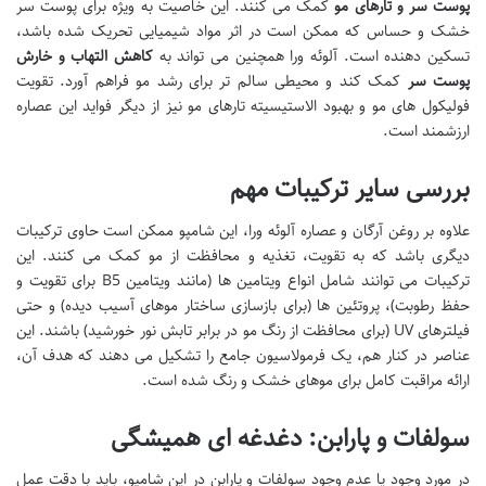
پوست سر و تارهای مو
کمک می کنند. این خاصیت به ویژه برای پوست سر
خشک و حساس که ممکن است در اثر مواد شیمیایی تحریک شده باشد،
تسکین دهنده است. آلوئه ورا همچنین می تواند به
کاهش التهاب و خارش
پوست سر
کمک کند و محیطی سالم تر برای رشد مو فراهم آورد. تقویت
فولیکول های مو و بهبود الاستیسیته تارهای مو نیز از دیگر فواید این عصاره
ارزشمند است.
بررسی سایر ترکیبات مهم
علاوه بر روغن آرگان و عصاره آلوئه ورا، این شامپو ممکن است حاوی ترکیبات
دیگری باشد که به تقویت، تغذیه و محافظت از مو کمک می کنند. این
ترکیبات می توانند شامل انواع ویتامین ها (مانند ویتامین B5 برای تقویت و
حفظ رطوبت)، پروتئین ها (برای بازسازی ساختار موهای آسیب دیده) و حتی
فیلترهای UV (برای محافظت از رنگ مو در برابر تابش نور خورشید) باشند. این
عناصر در کنار هم، یک فرمولاسیون جامع را تشکیل می دهند که هدف آن،
ارائه مراقبت کامل برای موهای خشک و رنگ شده است.
سولفات و پارابن: دغدغه ای همیشگی
در مورد وجود یا عدم وجود سولفات و پارابن در این شامپو، باید با دقت عمل