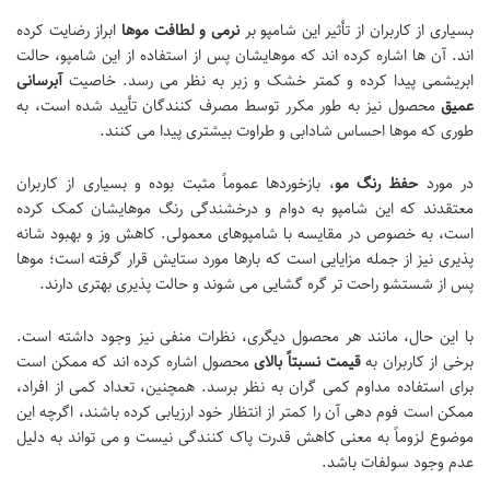
بسیاری از کاربران از تأثیر این شامپو بر
نرمی و لطافت موها
ابراز رضایت کرده
اند. آن ها اشاره کرده اند که موهایشان پس از استفاده از این شامپو، حالت
ابریشمی پیدا کرده و کمتر خشک و زبر به نظر می رسد. خاصیت
آبرسانی
عمیق
محصول نیز به طور مکرر توسط مصرف کنندگان تأیید شده است، به
طوری که موها احساس شادابی و طراوت بیشتری پیدا می کنند.
در مورد
حفظ رنگ مو
، بازخوردها عموماً مثبت بوده و بسیاری از کاربران
معتقدند که این شامپو به دوام و درخشندگی رنگ موهایشان کمک کرده
است، به خصوص در مقایسه با شامپوهای معمولی. کاهش وز و بهبود شانه
پذیری نیز از جمله مزایایی است که بارها مورد ستایش قرار گرفته است؛ موها
پس از شستشو راحت تر گره گشایی می شوند و حالت پذیری بهتری دارند.
با این حال، مانند هر محصول دیگری، نظرات منفی نیز وجود داشته است.
برخی از کاربران به
قیمت نسبتاً بالای
محصول اشاره کرده اند که ممکن است
برای استفاده مداوم کمی گران به نظر برسد. همچنین، تعداد کمی از افراد،
ممکن است فوم دهی آن را کمتر از انتظار خود ارزیابی کرده باشند، اگرچه این
موضوع لزوماً به معنی کاهش قدرت پاک کنندگی نیست و می تواند به دلیل
عدم وجود سولفات باشد.