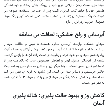
موها برای مدت زمان طولانی تری تازه و پررنگ باقی بماند و درخشندگی
طبیعی خود را حفظ کند. کاربران اغلب پس از چند بار استفاده، متوجه می
شوند که رنگ موهایشان زنده تر و کمتر مستعد کدری است، گویی رنگ موها
همچنان طراوت روز اول را دارد.
آبرسانی و رفع خشکی: لطافت بی سابقه
موهای خشک، نیازمند آبرسانی مداوم هستند تا نرمی و لطافت خود را
بازیابند. شامپو الارو با ترکیبات آبرسان قوی نظیر روغن آرگان و عصاره آلوئه
ورا، به عمق تارهای مو نفوذ کرده و رطوبت از دست رفته آن ها را بازمی گرداند.
نتیجه این آبرسانی عمیق،
نرمی و لطافتی محسوس
است که بلافاصله پس از
شستشو قابل لمس است. موها دیگر زبر و خشن به نظر نمی رسند، بلکه
حالتی ابریشمی و دلپذیر پیدا می کنند. این شامپو به گونه ای عمل می کند
که احساس خشکی و کشیدگی در موها از بین رفته و موها کاملاً تغذیه شده
به نظر می رسند.
کاهش وز و بهبود حالت پذیری: شانه پذیری
آسان