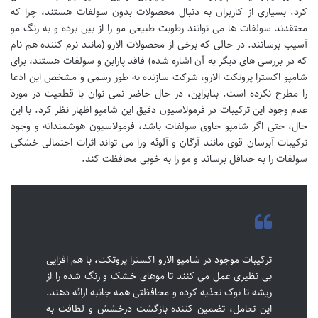
کرد. بسیاری از کاربران به دنبال محصولات بدون سولفات هستند، چرا که
معتقدند سولفات ها می توانند رطوبت طبیعی مو را از بین برده و به رنگ مو
آسیب برسانند. در حالی که برخی از محصولات الارو (مانند نرم کننده هم نام
که در بررسی های دیگر به آن اشاره شده) فاقد پارابن و سولفات هستند، برای
شامپو اکسترا پروتکت الارو، شرکت سازنده به طور رسمی و مشخص این ادعا
را مطرح نکرده است. بنابراین، در حال حاضر نمی توان با قطعیت در مورد
عدم وجود این ترکیبات در فرمولاسیون دقیق این شامپو اظهار نظر کرد. با این
حال، حتی اگر شامپو حاوی سولفات باشد، فرمولاسیون هوشمندانه و وجود
ترکیبات آبرسان قوی مانند آرگان و آلوئه ورا می تواند اثرات احتمالی خشکی
سولفات را به حداقل برساند و مو را به خوبی محافظت کند.
ترکیبات موجود در شامپو الارو اکسترا پروتکت، با هم افزایی
بی نظیری عمل می کنند تا موهای خشک و رنگ شده را از
ریشه تا نوک تغذیه کرده و محافظتی همه جانبه ارائه دهند.
این تعامل، تضمین کننده بازگشت درخشش و لطافت به