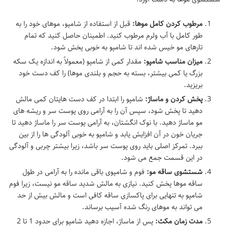
مرطوب کردن کامل موها:
قبل از استفاده از شامپو، موهای خود را به
طور کامل با آب ولرم مرطوب کنید. اطمینان حاصل کنید که تمام
تارهای مو خیس شده اند تا شامپو به خوبی پخش شود.
میزان مناسب شامپو:
مقدار کمی از شامپو (معمولاً به اندازه یک سکه
بزرگ یا کمی بیشتر، بسته به حجم و بلندی موها) را کف دست خود
بریزید.
پخش کردن و ماساژ:
شامپو را ابتدا در کف دست هایتان کمی مالش
دهید تا پخش شود، سپس آن را به آرامی روی پوست سر و ریشه های
مو ماساژ دهید. با نوک انگشتان، به آرامی پوست سر را ماساژ دهید تا
جریان خون در آن افزایش یابد و شامپو به خوبی آلودگی ها را از بین
ببرد. تمرکز اصلی باید روی پوست سر باشد، زیرا بیشتر چربی و آلودگی
در این قسمت جمع می شود.
شستشوی ساقه مو:
فوم و شامپوی باقی مانده را به آرامی در طول
ساقه موها پخش کنید. نیازی به مالش شدید ساقه مو نیست، زیرا فوم
شامپو به تنهایی برای پاکسازی ساقه کافی است و مالش بیش از حد
می تواند به موهای رنگ شده آسیب برساند.
مدت زمان مکث:
پس از ماساژ، اجازه دهید شامپو برای حدود 1 تا 2