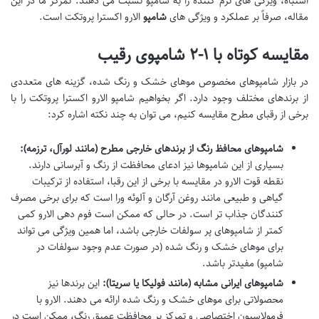
اشتباه، ویژگی های نرم کننده را به شامپو نسبت می دهند. تمرکز ما در این
مقاله، صرفاً بر عملکرد و ویژگی های
شامپو
الارو اکسترا پروتکت است.
مقایسه کوتاه با ۱-۲ شامپوی رقیب
در بازار شامپوهای مخصوص موهای خشک و رنگ شده، گزینه های متعددی
از برندهای مختلف وجود دارد. اگر بخواهیم شامپو الارو اکسترا پروتکت را با
برخی از رقبای مطرح مقایسه کنیم، می توان به چند نکته اشاره کرد:
شامپوهای محافظ رنگ از برندهای خارجی مطرح (مانند لورآل، ترزمه):
بسیاری از این شامپوها نیز ادعای محافظت از رنگ و آبرسانی دارند.
نقطه قوت الارو در مقایسه با برخی از این رقبا، استفاده از ترکیبات
گیاهی و طبیعی مانند روغن آرگان و آلوئه ورا است که برای برخی مصرف
کنندگان جذاب تر است. در حالی که ممکن است فوم دهی الارو کمی
کمتر از شامپوهای پر سولفات خارجی باشد، اما همین ویژگی می تواند
برای موهای خشک و رنگ شده (در صورت عدم وجود سولفات در
شامپو) مفیدتر باشد.
شامپوهای ایرانی مشابه (مانند فولیکا یا سریتا):
این برندها نیز
محصولاتی برای موهای خشک و رنگ شده ارائه می دهند. الارو با
فرمولاسیون اختصاصی و تمرکز بر محافظت عمیق رنگ، ممکن است در