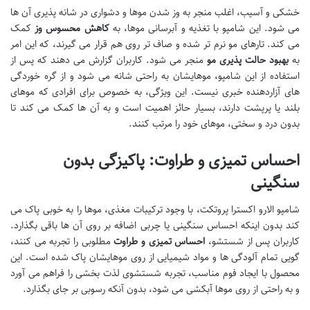
خشکی و آسیب، اغلب منجر به وز شدن موها و دشواری در شانه پذیری آن ها
می شود. این شامپو با تغذیه و آبرسانی موها، به
کاهش محسوس وز
کمک
می کند. تارهای مو نرم تر شده و صاف تر روی هم قرار می گیرند، که این امر
به
بهبود حالت پذیری مو
منجر می شود. کاربران گزارش می دهند که پس از
استفاده از این شامپو، موهایشان به راحتی شانه می شود و از گره خوردگی
های آزاردهنده خبری نیست. این ویژگی، به خصوص برای افرادی که موهای
بلند یا پرپشت دارند، بسیار حائز اهمیت است و به آن ها کمک می کند تا
بدون درد و سختی، موهای خود را مرتب کنند.
احساس تمیزی و طراوت: پاکیزگی بدون
سنگینی
شامپو الارو اکسترا پروتکت، با وجود ترکیبات مغذی، موها را به خوبی پاک می
کند بدون اینکه احساس سنگینی یا چربی اضافه بر روی آن ها باقی بگذارد.
کاربران پس از شستشو،
احساس تمیزی و طراوت
مطلوبی را تجربه می کنند،
گویی تمام آلودگی ها و مواد شیمیایی از روی موهایشان پاک شده است. این
محصول با ایجاد فوم مناسب، تجربه شستشوی لذت بخشی را فراهم می آورد
و به راحتی از روی موها آبکشی می شود، بدون آنکه رسوبی بر جای بگذارد.