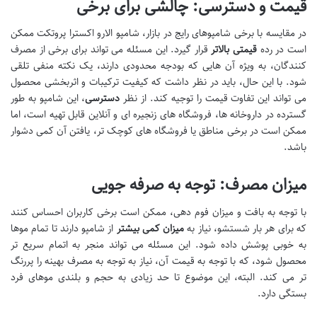
قیمت و دسترسی: چالشی برای برخی
در مقایسه با برخی شامپوهای رایج در بازار، شامپو الارو اکسترا پروتکت ممکن
است در رده
قیمتی بالاتر
قرار گیرد. این مسئله می تواند برای برخی از مصرف
کنندگان، به ویژه آن هایی که بودجه محدودی دارند، یک نکته منفی تلقی
شود. با این حال، باید در نظر داشت که کیفیت ترکیبات و اثربخشی محصول
می تواند این تفاوت قیمت را توجیه کند. از نظر
دسترسی
، این شامپو به طور
گسترده در داروخانه ها، فروشگاه های زنجیره ای و آنلاین قابل تهیه است، اما
ممکن است در برخی مناطق یا فروشگاه های کوچک تر، یافتن آن کمی دشوار
باشد.
میزان مصرف: توجه به صرفه جویی
با توجه به بافت و میزان فوم دهی، ممکن است برخی کاربران احساس کنند
که برای هر بار شستشو، نیاز به
میزان کمی بیشتر
از شامپو دارند تا تمام موها
به خوبی پوشش داده شود. این مسئله می تواند منجر به اتمام سریع تر
محصول شود، که با توجه به قیمت آن، نیاز به توجه به مصرف بهینه را پررنگ
تر می کند. البته، این موضوع تا حد زیادی به حجم و بلندی موهای فرد
بستگی دارد.