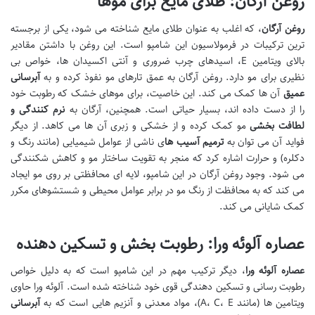
روغن آرگان: طلای مایع برای موها
روغن آرگان
، که اغلب به عنوان طلای مایع شناخته می شود، یکی از برجسته
ترین ترکیبات در فرمولاسیون این شامپو است. این روغن با داشتن مقادیر
بالای ویتامین E، اسیدهای چرب ضروری و آنتی اکسیدان ها، خواص بی
نظیری برای مو دارد. روغن آرگان به عمق تارهای مو نفوذ کرده و به
آبرسانی
عمیق
آن ها کمک می کند. این خاصیت، برای موهای خشک که رطوبت خود
را از دست داده اند، بسیار حیاتی است. همچنین، آرگان به
نرم کنندگی و
لطافت بخشی
مو کمک کرده و از خشکی و زبری آن ها می کاهد. از دیگر
فواید آن می توان به
ترمیم آسیب ها
ی ناشی از عوامل شیمیایی (مانند رنگ و
دکلره) و حرارت اشاره کرد که منجر به تقویت ساختار مو و کاهش شکنندگی
می شود. وجود روغن آرگان در این شامپو، لایه ای محافظتی بر روی مو ایجاد
می کند که به محافظت از رنگ مو در برابر عوامل محیطی و شستشوهای مکرر
کمک شایانی می کند.
عصاره آلوئه ورا: رطوبت بخش و تسکین دهنده
عصاره آلوئه ورا
، دیگر ترکیب مهم در این شامپو است که به دلیل خواص
رطوبت رسانی و تسکین دهندگی قوی خود شناخته شده است. آلوئه ورا حاوی
ویتامین ها (مانند A، C، E)، مواد معدنی و آنزیم هایی است که به
آبرسانی