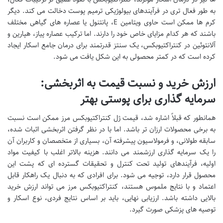
به طور فعال تری در فرآیندهای بیولوژیکی ترمیم پوست دخالت می کند. دیگر
کرم ها ممکن است حاوی ویتامین E، پانتنول یا عصاره های گیاهی مختلف
باشند که هر کدام مزایای خاص خود را دارند. اما ترکیب عصاره پیاز، هپارین و
آلانتوئین در کنتراکتیوبکس، یک سنتز قدرتمند برای درمان جامع اسکار ایجاد
کرده است که در کمتر محصولی به این شکل یافت می شود.
ارزش خرید و نسبت قیمت به اثربخشی:
سرمایه گذاری برای پوستی بهتر
همانطور که قبلاً اشاره شد، قیمت ژل کنتراکتیوبکس مرز ممکن است نسبت
به برخی محصولات ارزان تر باشد. اما با در نظر گرفتن اثربخشی اثبات شده،
سابقه طولانی، و فرمولاسیون پیشرفته آن، بسیاری از متخصصان و کاربران آن
را یک سرمایه گذاری ارزشمند می دانند. هزینه بالاتر اغلب با کیفیت مواد
اولیه، فرآیندهای تولید تحت کنترل و تحقیقات گسترده ای که پشت این
محصول قرار دارد، توجیه می شود. برای افرادی که به دنبال یک راهکار قابل
اعتماد و با نتایج ملموس هستند، کنتراکتیوبکس مرز می تواند ارزش خرید
بالایی داشته باشد. ارزیابی نهایی، باید بر اساس نتایج فردی، نوع اسکار و
توصیه های پزشکی صورت گیرد.