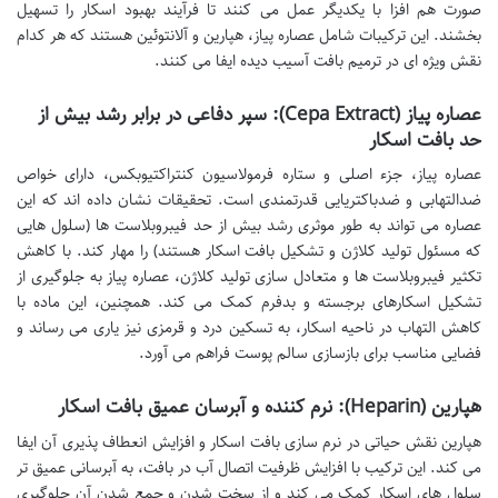
صورت هم افزا با یکدیگر عمل می کنند تا فرآیند بهبود اسکار را تسهیل
بخشند. این ترکیبات شامل عصاره پیاز، هپارین و آلانتوئین هستند که هر کدام
نقش ویژه ای در ترمیم بافت آسیب دیده ایفا می کنند.
عصاره پیاز (Cepa Extract): سپر دفاعی در برابر رشد بیش از
حد بافت اسکار
عصاره پیاز، جزء اصلی و ستاره فرمولاسیون کنتراکتیوبکس، دارای خواص
ضدالتهابی و ضدباکتریایی قدرتمندی است. تحقیقات نشان داده اند که این
عصاره می تواند به طور موثری رشد بیش از حد فیبروبلاست ها (سلول هایی
که مسئول تولید کلاژن و تشکیل بافت اسکار هستند) را مهار کند. با کاهش
تکثیر فیبروبلاست ها و متعادل سازی تولید کلاژن، عصاره پیاز به جلوگیری از
تشکیل اسکارهای برجسته و بدفرم کمک می کند. همچنین، این ماده با
کاهش التهاب در ناحیه اسکار، به تسکین درد و قرمزی نیز یاری می رساند و
فضایی مناسب برای بازسازی سالم پوست فراهم می آورد.
هپارین (Heparin): نرم کننده و آبرسان عمیق بافت اسکار
هپارین نقش حیاتی در نرم سازی بافت اسکار و افزایش انعطاف پذیری آن ایفا
می کند. این ترکیب با افزایش ظرفیت اتصال آب در بافت، به آبرسانی عمیق تر
سلول های اسکار کمک می کند و از سخت شدن و جمع شدن آن جلوگیری