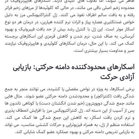
ظاهر می شوند، اما تفاوت های کلیدی دارند. اسکارهای هایپرتروفیک در
محدوده زخم اصلی باقی می مانند، در حالی که کلوئیدها از مرزهای زخم فراتر
رفته و به بافت سالم اطراف نفوذ می کنند. ژل کنتراکتیوبکس مرز به دلیل
خواص ضدتکثیری عصاره پیاز و اثرات نرم کننده هپارین، در درمان هر دو نوع
اسکار موثر است. این ژل با کنترل رشد بیش از حد بافت فیبروتیک و بهبود
آبرسانی، به صاف شدن، نرم شدن و کاهش قرمزی این اسکارهای برجسته
کمک می کند. با این حال، درمان اسکارهای کلوئیدی و هایپرتروفیک نیازمند
صبر و مداومت بسیار بیشتری است.
اسکارهای محدودکننده دامنه حرکتی: بازیابی
آزادی حرکت
برخی اسکارها، به ویژه در نواحی مفصلی یا کشیده، می توانند منجر به جمع
شدگی بافت (کنتراکچر) و محدودشدن دامنه حرکتی عضو شوند. مثال هایی
مانند جمع شدگی دوپویترون (خم شدن انگشتان دست) یا کوتاهی تاندون ها
پس از آسیب از این دسته اند. ژل کنتراکتیوبکس مرز با افزایش انعطاف پذیری
و نرم کردن بافت اسکار، به کاهش این جمع شدگی ها کمک می کند.
استفاده منظم از ژل، به همراه فیزیوتراپی و حرکات کششی مناسب، می تواند
به بازیابی تدریجی دامنه حرکتی و بهبود عملکرد عضو کمک شایانی کند.