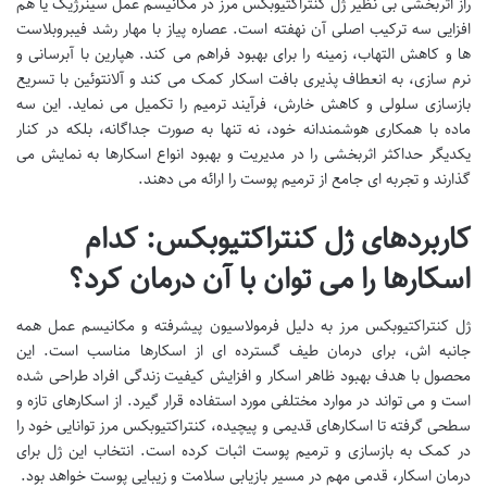
راز اثربخشی بی نظیر ژل کنتراکتیوبکس مرز در مکانیسم عمل سینرژیک یا هم
افزایی سه ترکیب اصلی آن نهفته است. عصاره پیاز با مهار رشد فیبروبلاست
ها و کاهش التهاب، زمینه را برای بهبود فراهم می کند. هپارین با آبرسانی و
نرم سازی، به انعطاف پذیری بافت اسکار کمک می کند و آلانتوئین با تسریع
بازسازی سلولی و کاهش خارش، فرآیند ترمیم را تکمیل می نماید. این سه
ماده با همکاری هوشمندانه خود، نه تنها به صورت جداگانه، بلکه در کنار
یکدیگر حداکثر اثربخشی را در مدیریت و بهبود انواع اسکارها به نمایش می
گذارند و تجربه ای جامع از ترمیم پوست را ارائه می دهند.
کاربردهای ژل کنتراکتیوبکس: کدام
اسکارها را می توان با آن درمان کرد؟
ژل کنتراکتیوبکس مرز به دلیل فرمولاسیون پیشرفته و مکانیسم عمل همه
جانبه اش، برای درمان طیف گسترده ای از اسکارها مناسب است. این
محصول با هدف بهبود ظاهر اسکار و افزایش کیفیت زندگی افراد طراحی شده
است و می تواند در موارد مختلفی مورد استفاده قرار گیرد. از اسکارهای تازه و
سطحی گرفته تا اسکارهای قدیمی و پیچیده، کنتراکتیوبکس مرز توانایی خود را
در کمک به بازسازی و ترمیم پوست اثبات کرده است. انتخاب این ژل برای
درمان اسکار، قدمی مهم در مسیر بازیابی سلامت و زیبایی پوست خواهد بود.