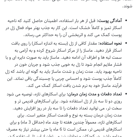
شوند.
آمادگی پوست:
قبل از هر بار استفاده، اطمینان حاصل کنید که ناحیه
اسکار تمیز و کاملاً خشک است. این کار به جذب بهتر مواد فعال ژل در
پوست کمک می کند و اثربخشی آن را به حداکثر می رساند.
نحوه استفاده:
مقدار کافی از ژل (بسته به اندازه اسکار) را روی بافت
اسکار قرار دهید. ماساژ را از مرکز اسکار شروع کرده و به آرامی به
سمت لبه ها و اطراف آن ادامه دهید. ماساژ باید به صورت دایره ای و با
فشار ملایم انجام شود تا ژل به خوبی جذب شود و جریان خون در
ناحیه بهبود یابد. مدت زمان و شدت ماساژ باید به گونه ای باشد که ژل
کاملاً جذب پوست شود و احساس چربی یا چسبندگی باقی نماند. این
فرآیند ماساژ خود به نرم شدن بافت اسکار کمک می کند.
تعداد دفعات و مدت زمان درمان:
برای اسکارهای تازه، توصیه می شود
روزی دو تا سه بار از ژل استفاده شود. برای اسکارهای قدیمی تر و
سخت تر، می توانید تعداد دفعات را تا سه بار در روز افزایش دهید.
مدت زمان درمان بسته به نوع و قدمت اسکار متغیر است. برای
اسکارهای تازه، معمولاً چندین هفته تا چند ماه (حداقل 3 ماه) و برای
اسکارهای قدیمی تر، ممکن است تا 6 ماه یا حتی بیشتر نیاز به مصرف
مداوم باشد. در کودکان و نوزادان نیز می توان از این ژل استفاده کرد،