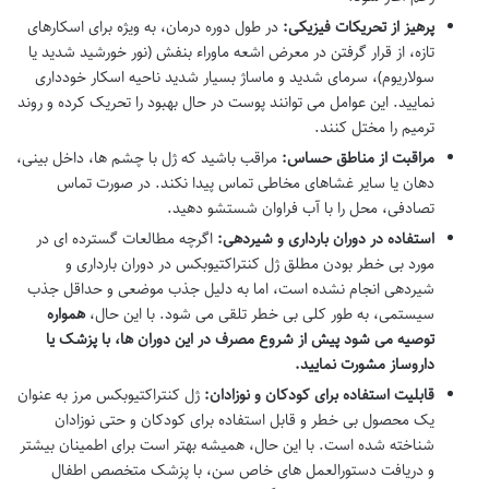
پرهیز از تحریکات فیزیکی:
در طول دوره درمان، به ویژه برای اسکارهای
تازه، از قرار گرفتن در معرض اشعه ماوراء بنفش (نور خورشید شدید یا
سولاریوم)، سرمای شدید و ماساژ بسیار شدید ناحیه اسکار خودداری
نمایید. این عوامل می توانند پوست در حال بهبود را تحریک کرده و روند
ترمیم را مختل کنند.
مراقبت از مناطق حساس:
مراقب باشید که ژل با چشم ها، داخل بینی،
دهان یا سایر غشاهای مخاطی تماس پیدا نکند. در صورت تماس
تصادفی، محل را با آب فراوان شستشو دهید.
استفاده در دوران بارداری و شیردهی:
اگرچه مطالعات گسترده ای در
مورد بی خطر بودن مطلق ژل کنتراکتیوبکس در دوران بارداری و
شیردهی انجام نشده است، اما به دلیل جذب موضعی و حداقل جذب
سیستمی، به طور کلی بی خطر تلقی می شود. با این حال،
همواره
توصیه می شود پیش از شروع مصرف در این دوران ها، با پزشک یا
داروساز مشورت نمایید.
قابلیت استفاده برای کودکان و نوزادان:
ژل کنتراکتیوبکس مرز به عنوان
یک محصول بی خطر و قابل استفاده برای کودکان و حتی نوزادان
شناخته شده است. با این حال، همیشه بهتر است برای اطمینان بیشتر
و دریافت دستورالعمل های خاص سن، با پزشک متخصص اطفال