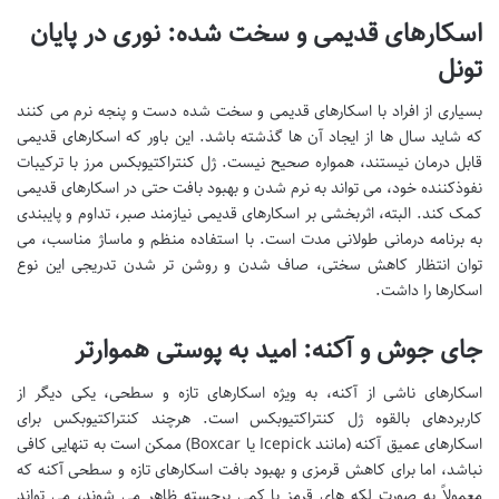
اسکارهای قدیمی و سخت شده: نوری در پایان
تونل
بسیاری از افراد با اسکارهای قدیمی و سخت شده دست و پنجه نرم می کنند
که شاید سال ها از ایجاد آن ها گذشته باشد. این باور که اسکارهای قدیمی
قابل درمان نیستند، همواره صحیح نیست. ژل کنتراکتیوبکس مرز با ترکیبات
نفوذکننده خود، می تواند به نرم شدن و بهبود بافت حتی در اسکارهای قدیمی
کمک کند. البته، اثربخشی بر اسکارهای قدیمی نیازمند صبر، تداوم و پایبندی
به برنامه درمانی طولانی مدت است. با استفاده منظم و ماساژ مناسب، می
توان انتظار کاهش سختی، صاف شدن و روشن تر شدن تدریجی این نوع
اسکارها را داشت.
جای جوش و آکنه: امید به پوستی هموارتر
اسکارهای ناشی از آکنه، به ویژه اسکارهای تازه و سطحی، یکی دیگر از
کاربردهای بالقوه ژل کنتراکتیوبکس است. هرچند کنتراکتیوبکس برای
اسکارهای عمیق آکنه (مانند Icepick یا Boxcar) ممکن است به تنهایی کافی
نباشد، اما برای کاهش قرمزی و بهبود بافت اسکارهای تازه و سطحی آکنه که
معمولاً به صورت لکه های قرمز یا کمی برجسته ظاهر می شوند، می تواند