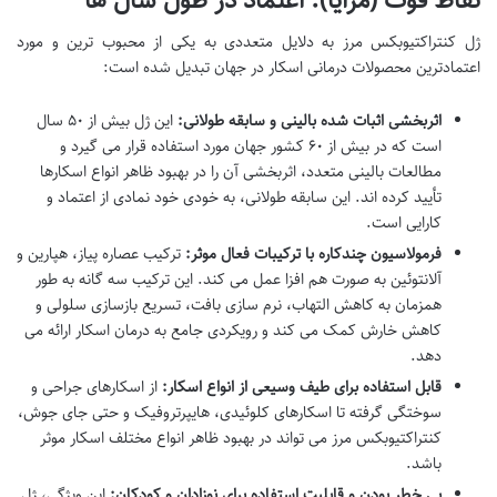
ژل کنتراکتیوبکس مرز به دلایل متعددی به یکی از محبوب ترین و مورد
اعتمادترین محصولات درمانی اسکار در جهان تبدیل شده است:
اثربخشی اثبات شده بالینی و سابقه طولانی:
این ژل بیش از ۵۰ سال
است که در بیش از ۶۰ کشور جهان مورد استفاده قرار می گیرد و
مطالعات بالینی متعدد، اثربخشی آن را در بهبود ظاهر انواع اسکارها
تأیید کرده اند. این سابقه طولانی، به خودی خود نمادی از اعتماد و
کارایی است.
فرمولاسیون چندکاره با ترکیبات فعال موثر:
ترکیب عصاره پیاز، هپارین و
آلانتوئین به صورت هم افزا عمل می کند. این ترکیب سه گانه به طور
همزمان به کاهش التهاب، نرم سازی بافت، تسریع بازسازی سلولی و
کاهش خارش کمک می کند و رویکردی جامع به درمان اسکار ارائه می
دهد.
قابل استفاده برای طیف وسیعی از انواع اسکار:
از اسکارهای جراحی و
سوختگی گرفته تا اسکارهای کلوئیدی، هایپرتروفیک و حتی جای جوش،
کنتراکتیوبکس مرز می تواند در بهبود ظاهر انواع مختلف اسکار موثر
باشد.
بی خطر بودن و قابلیت استفاده برای نوزادان و کودکان:
این ویژگی، ژل