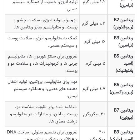
۱.۲ میلی گرم
تولید انرژی، حمایت از عملکرد سیستم
(تیامین)
عصبی.
ویتامین B2
مهم برای تولید انرژی، سلامت چشم و
۱.۳ میلی گرم
(ریبوفلاوین)
پوست، و متابولیسم سایر ویتامین ها.
ویتامین B3
کمک به متابولیسم انرژی، سلامت پوست
۱۶ میلی گرم
(نیاسین)
و سیستم عصبی.
ویتامین B5
ضروری برای سنتز هورمون ها، متابولیسم
(اسید
۵ میلی گرم
چربی ها و کربوهیدرات ها، و سلامت مو و
پانتوتنیک)
پوست.
مهم برای متابولیسم پروتئین، تولید انتقال
ویتامین B6
۱.۷ میلی گرم
دهنده های عصبی، و عملکرد سیستم
(پیریدوکسین)
ایمنی.
شناخته شده برای تقویت سلامت مو،
ویتامین B7
۳۰ میکروگرم
پوست و ناخن، و مشارکت در متابولیسم
(بیوتین)
درشت مغذی ها.
ویتامین B9
۴۰۰
ضروری برای تقسیم سلولی، ساخت DNA
(اسید فولیک)
میکروگرم
و RNA، و پیشگیری از کم خونی.