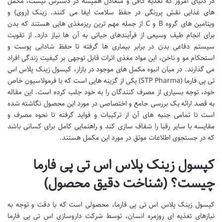
در دنیای امروز که تغذیه کافی و متعادل همیشه در دسترس نیست، مکمل
های غذایی نقش پررنگی در حفظ سلامت ایفا می کنند. زینک (روی) و
ویتامین های گروه B و C از جمله مهم ترین ریزمغذی هایی هستند که بدن
برای انجام طیف وسیعی از فرآیندهای حیاتی به آن ها نیاز دارد. از تقویت
سیستم دفاعی بدن در برابر بیماری ها گرفته تا حفظ شادابی پوست و
استحکام مو و ناخن، این مواد مغذی اثرات قابل توجهی بر کیفیت زندگی افراد
می گذارند. در میان انبوه مکمل های موجود در بازار، کپسول زینک پلاس اس
تی پی فارما (STP Pharma) یکی از گزینه هایی است که با فرمولاسیون خاص
خود، توجه بسیاری از مصرف کنندگان را به خود جلب کرده است. این مقاله
به قصد ارائه یک بررسی جامع و اختصاصی در مورد این محصول نگاشته شده
است تا تمامی جنبه های آن از ترکیبات و فواید گرفته تا نحوه مصرف و
مقایسه با سایر رقبا را شفاف سازی کند و راهنمایی کامل برای کسانی باشد
که در جستجوی اطلاعات موثق در مورد این مکمل هستند.
کپسول زینک پلاس اس تی پی فارما
چیست؟ (شناخت دقیق محصول)
کپسول زینک پلاس اس تی پی فارما، محصولی است که با دقت و توجه به
نیازهای تغذیه ای روزمره انسان، توسط شرکت داروسازی اس تی پی فارما