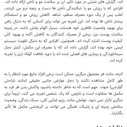
اند، گزارش های مثبتی در مورد تأثیر آن بر سلامت مو و ناخن ارائه داده اند.
افرادی که با ریزش مو یا شکنندگی ناخن ها دست و پنجه نرم می کردند،
اغلب پس از یک دوره مصرف منظم، شاهد کاهش ریزش مو و استحکام
بیشتر ناخن ها بوده اند. این تجربه می تواند برای کسانی که به دنبال راهی
برای بهبود وضعیت ظاهری خود هستند، بسیار الهام بخش باشد. در زمینه
سلامت پوست نیز، برخی از مصرف کنندگان به کاهش آکنه و بهبود کلی
کیفیت پوست اشاره کرده اند. همچنین، افرادی که به دنبال تقویت سیستم
ایمنی خود بوده اند، گزارش داده اند که با مصرف این مکمل، کمتر دچار
سرماخوردگی و بیماری های فصلی شده اند یا دوره نقاهت کوتاه تری را تجربه
کرده اند.
البته، مانند هر محصول دیگری، ممکن است برخی افراد نتایج مورد انتظار را به
طور کامل مشاهده نکنند یا دچار عوارض جانبی خفیفی (مانند ناراحتی
گوارشی) شوند. مهم است که به خاطر داشته باشیم، واکنش بدن هر فرد به
مکمل ها متفاوت است و نتایجی که یک شخص تجربه می کند، لزوماً برای
دیگری تکرار نمی شود. عواملی مانند رژیم غذایی کلی، سبک زندگی، وضعیت
سلامتی زمینه ای و ژنتیک، همگی می توانند بر اثربخشی مکمل ها تأثیر
بگذارند.