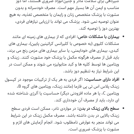
شیردهی برای سلامت مادر و جنین/نوزاد ضروری هستند، اما دوز
مناسب و ایمن آن ها بسیار مهم است. مصرف خودسرانه و بدون
مشورت با پزشک متخصص زنان و زایمان یا متخصص تغذیه، به هیچ
عنوان توصیه نمی شود. پزشک می تواند با ارزیابی نیازهای فردی،
بهترین دوز را توصیه کند.
بیماران با مشکلات خاص:
افرادی که از بیماری های زمینه ای مانند
مشکلات کلیوی (به خصوص با کلیرانس کراتینین پایین)، بیماری های
کبدی، بیماری های خودایمنی، یا سایر بیماری های مزمن رنج می برند،
باید قبل از مصرف هرگونه مکمل با پزشک خود مشورت کنند. زینک و
ویتامین ها توسط کلیه ها و کبد متابولیزه می شوند و ممکن است در
این شرایط نیاز به تنظیم دوز باشد.
افراد دارای حساسیت:
اگر فردی به هر یک از ترکیبات موجود در کپسول
زینک پلاس اس تی پی فارما (مانند زینک، ویتامین های گروه B،
ویتامین C، یا هر ماده افزودنی دیگر) حساسیت یا آلرژی شناخته شده
ای دارد، باید از مصرف آن خودداری کند.
سطح بالای زینک در بدن:
در مواردی نادر، ممکن است فردی سطح
زینک بالایی در بدن داشته باشد. مصرف مکمل زینک در این شرایط
می تواند منجر به عوارض نامطلوب شود. انجام آزمایش های لازم و
مشورت با پزشک ضروری است.