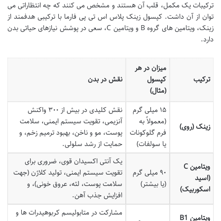
ترکیبات یک مکمل، قلب آن هستند و مشخص می کنند که چه انتظاراتی می
توان از آن داشت. کپسول زینک پلاس اس تی پی فارما با ترکیبی هدفمند از
زینک، ویتامین های گروه B و ویتامین C، سعی در پوشش نیازهای حیاتی بدن
دارد.
میزان در هر
ترکیب
کپسول
نقش در بدن
(مثال)
۱۵ میلی گرم
نقش کلیدی در بیش از ۳۰۰ واکنش
(معمولاً به
آنزیمی، تقویت سیستم ایمنی، سلامت
زینک (روی)
فرم گلوکونات
پوست، مو و ناخن، بهبود ترمیم زخم، و
یا سولفات)
حمایت از رشد سلولی.
یک آنتی اکسیدان قوی، ضروری برای
ویتامین C
۹۰ میلی گرم
تقویت سیستم ایمنی، تولید کلاژن (جهت
(اسید
(یا بیشتر)
سلامت پوست، لثه، عروق خونی)، و
اسکوربیک)
افزایش جذب آهن.
مشارکت در متابولیسم کربوهیدرات ها و
ویتامین B1