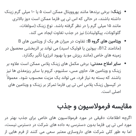
زینک:
برخی برندها مانند یوروویتال ممکن است ۵ یا ۱۰ میلی گرم زینک
داشته باشند، در حالی که اس تی پی فارما ممکن است دوز بالاتری
مانند ۱۵ میلی گرم را در نظر گرفته باشد. نوع زینک (سولفات،
گلوکونات، پیکولینات) نیز در جذب تفاوت ایجاد می کند.
ویتامین های گروه B:
تفاوت در میزان هر یک از ویتامین های B
(مانامند B12، بیوتین یا فولیک اسید) می تواند بر اثربخشی محصول در
زمینه های خاص (مانند ریزش مو یا بهبود انرژی) تأثیر بگذارد.
سایر املاح معدنی:
برخی مکمل های زینک پلاس ممکن است علاوه بر
زینک و ویتامین ها، حاوی مس، سلنیوم، کروم یا سایر ریزمغذی ها نیز
باشند که بسته به نیاز فرد، می تواند یک مزیت محسوب شود. معمولاً
در کپسول زینک پلاس اس تی پی فارما تمرکز بر زینک و ویتامین های
اصلی است.
مقایسه فرمولاسیون و جذب
اگرچه اطلاعات دقیقی در مورد فرمولاسیون های خاص برای جذب بهتر در
مورد اس تی پی فارما بدون دسترسی به داده های شرکت در دسترس نیست،
اما به طور کلی شرکت های داروسازی معتبر سعی می کنند از فرم هایی از