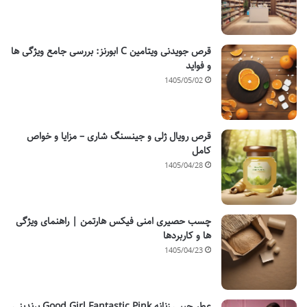
قرص جویدنی ویتامین C ابورنز: بررسی جامع ویژگی ها
و فواید
1405/05/02
قرص رویال ژلی و جینسنگ شاری – مزایا و خواص
کامل
1405/04/28
چسب حصیری امنی فیکس هارتمن | راهنمای ویژگی
ها و کاربردها
1405/04/23
عطر جیبی زنانه Good Girl Fantastic Pink برندینی