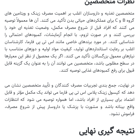
نظرات متخصصین
متخصصین تغذیه و داروسازان اغلب بر اهمیت مصرف زینک و ویتامین های
گروه B و C برای عملکردهای حیاتی بدن تأکید می کنند. آن ها معمولاً توصیه
می کنند که افراد قبل از شروع مصرف مکمل، وضعیت تغذیه ای خود را
بررسی کنند و در صورت لزوم، با انجام آزمایشات، کمبودهای احتمالی را
شناسایی کنند. در مورد برندهای خاصی مانند اس تی پی فارما، کارشناسان
اغلب بر رعایت استانداردهای تولید، کیفیت مواد اولیه و دوزهای متناسب با
نیازهای معمول بزرگسالان تأکید می کنند. اگر یک محصول از نظر این معیارها
در سطح مطلوبی باشد، متخصصین می توانند آن را به عنوان یک گزینه قابل
قبول برای رفع کمبودهای غذایی توصیه کنند.
در نهایت، جمع بندی تجربیات مصرف کنندگان و تأیید متخصصین نشان می
دهد که کپسول زینک پلاس اس تی پی فارما می تواند یک مکمل مؤثر و قابل
اعتماد برای بسیاری از افراد باشد، اما همواره توصیه می شود که انتظارات
واقع بینانه باشد و مشورت با پزشک یا داروساز پیش از شروع مصرف،
فراموش نشود.
نتیجه گیری نهایی