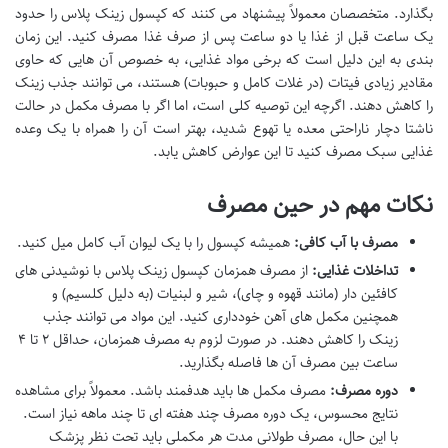
بگذارد. متخصصان معمولاً پیشنهاد می کنند که کپسول زینک پلاس را حدود
یک ساعت قبل از غذا یا دو ساعت پس از صرف غذا مصرف کنید. این زمان
بندی به این دلیل است که برخی مواد غذایی، به خصوص آن هایی که حاوی
مقادیر زیادی فیتات (در غلات کامل و حبوبات) هستند، می توانند جذب زینک
را کاهش دهند. اگرچه این توصیه کلی است، اما اگر با مصرف مکمل در حالت
ناشتا دچار ناراحتی معده یا تهوع شدید، بهتر است آن را همراه با یک وعده
غذایی سبک مصرف کنید تا این عوارض کاهش یابد.
نکات مهم در حین مصرف
مصرف با آب کافی:
همیشه کپسول را با یک لیوان آب کامل میل کنید.
تداخلات غذایی:
از مصرف همزمان کپسول زینک پلاس با نوشیدنی های
کافئین دار (مانند قهوه و چای)، شیر و لبنیات (به دلیل کلسیم) و
همچنین مکمل های آهن خودداری کنید. این مواد می توانند جذب
زینک را کاهش دهند. در صورت لزوم به مصرف همزمان، حداقل ۲ تا ۴
ساعت بین مصرف آن ها فاصله بگذارید.
دوره مصرف:
مصرف مکمل ها باید هدفمند باشد. معمولاً برای مشاهده
نتایج محسوس، یک دوره مصرف چند هفته ای تا چند ماهه نیاز است.
با این حال، مصرف طولانی مدت هر مکملی باید تحت نظر پزشک