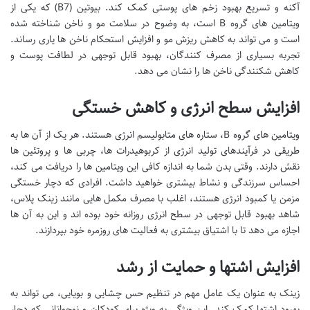
آکنه و تسریع بهبود زخم های پوستی کمک کند. بیوتین (B7) که یکی از
ویتامین های گروه B است، به وضوح در سلامت مو و ناخن شناخته شده
است و می تواند به کاهش ریزش مو و افزایش استحکام ناخن ها یاری رساند.
تجربه بسیاری از مصرف کنندگان، بهبود قابل توجهی در لطافت پوست و
کاهش شکنندگی ناخن ها را نشان می دهد.
افزایش سطح انرژی و کاهش خستگی
ویتامین های گروه B، ستاره های متابولیسم انرژی هستند. هر یک از آن ها به
طریقی در فرآیندهای تولید انرژی از کربوهیدرات ها، چربی ها و پروتئین ها
نقش دارند. وقتی بدن شما به اندازه کافی این ویتامین ها را دریافت می کند،
احساس سرزندگی و نشاط بیشتری خواهید داشت. افرادی که دچار خستگی
مزمن یا کمبود انرژی هستند، اغلب با مصرف مکمل هایی مانند زینک پلاس،
شاهد بهبود قابل توجهی در سطح انرژی روزانه خود بوده اند و این به آن ها
اجازه می دهد تا با اشتیاق بیشتری به فعالیت های روزمره خود بپردازند.
افزایش اشتها و حمایت از رشد
زینک به عنوان یک عامل مهم در تنظیم حس چشایی و بویایی، می تواند به
بهبود اشتها کمک کند. این ویژگی به ویژه برای کودکان و نوجوانانی که دچار