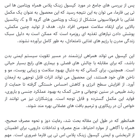
پس از بررسی های جامع در مورد کپسول زینک پلاس همراه ویتامین ها اس
تی پی فارما، می توان به این نتیجه رسید که این محصول به عنوان یک مکمل
غذایی با فرمولاسیونی متشکل از زینک و ویتامین های گروه B و C، پتانسیل
بالایی برای ارتقاء سلامت عمومی افراد دارد. هدف از تولید چنین مکملی،
پوشش دادن نیازهای تغذیه ای روزمره است که ممکن است به دلیل سبک
زندگی مدرن یا رژیم های غذایی نامتعادل، به طور کامل برآورده نشوند.
این کپسول می تواند همراهی ارزشمند در مسیر تقویت سیستم ایمنی بدن
باشد، که برای مقابله با چالش های فصلی و بیماری های رایج بسیار حیاتی
است. همچنین، برای کسانی که به دنبال بهبود سلامت و زیبایی پوست، مو و
ناخن های خود هستند، این محصول می تواند اثرات قابل توجهی به ارمغان
آورد. از افزایش سطح انرژی و کاهش احساس خستگی گرفته تا حمایت از
رشد طبیعی در سنین نوجوانی و حتی کمک به بهبود عملکرد جنسی و باروری،
فواید این مکمل گسترده و قابل توجه است. ورزشکاران نیز می توانند از
خواص آن در ریکاوری و ترمیم بافت های عضلانی بهره مند شوند.
همانطور که در طول این مقاله بحث شد، رعایت دوز و نحوه مصرف صحیح،
همراه با آگاهی از موارد احتیاط، منع مصرف و تداخلات دارویی، برای اطمینان
از اثربخشی و ایمنی کپسول زینک پلاس اس تی پی فارما ضروری است. مهم