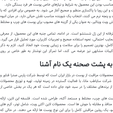
 مناسب بودن این محصول به شرایط و نیازهای خاص پوست هر فرد بستگی دارد.
 و این رویا با پاکسازی منظم و صحیح آغاز می شود. به خصوص برای افرادی که با
 پنجه نرم می کنند، انتخاب یک شوینده مناسب نقش حیاتی دارد. در میان انبوه
 ویت ویتالیر، به عنوان یکی از گزینه های محبوب برای پوست های چرب و مختلط
رفانه از این ژل شستشو است. در ادامه، تمامی جنبه های این محصول، از معرفی
معایب احتمالی، نحوه استفاده صحیح و تجربیات کاربران، مورد تحلیل قرار می گیرد.
امل، بهترین تصمیم را برای سلامت و زیبایی پوست خود اتخاذ کنید. لازم به ذکر
کیبات مشابهی نیز عرضه می کند، اما تمرکز این نوشتار به طور خاص بر روی
ی به پشت صحنه یک نام آشنا
ه محصولات مراقبت از پوست در بازار ایران است که توسط شرکت پارس صدرا فناور و
شرکت سایاطب مانا، با فعالیت گسترده در زمینه تولید، تهیه و توزیع محصولات
 از برندهای مختلف را در سبد خود جای داده است که هر یک در بخش خاصی از
ی پوست های چرب، مختلط و مستعد آکنه، طراحی شده است. فلسفه این لاین، ارائه
 منافذ و مقابله با جوش ها است. محصولات لاین اکتی ویت، شامل تونر، کرم های
ک روتین مراقبتی کامل را برای این نوع پوست ها ارائه می دهند. در حالی که