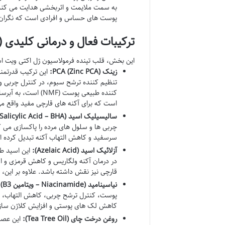
به سمت ملایمت و اثربخشی هدایت می کند. 
پوست های حساس و افرادی است که نگران
ترکیبات فعال و درمانی کلیدی (Anti-Acne & Oil-Control & Brightening)
این بخش، قلب تپنده فرمولاسیون ژل اکتی ویت ا
زینک PCA (Zinc PCA):
کننده طبیعی پوست 
است که برای آکنه های قارچی مفید واقع م
سالیسیلیک اسید (Salicylic Acid – BHA):
چربی ها و سلول های مرده را پاکسازی می ک
سرسفید و کاهش التهاب آکنه تبدیل کرده 
آزلائیک اسید (Azelaic Acid):
این اسید طب
در درمان آکنه ولگاریس و کاهش قرمزی و ال
قارچی نیز نقش داشته باشد. علاوه بر این،
نیاسینامید (Niacinamide – ویتامین B3):
پوست، کنترل ترشح چربی، کاهش التهاب، ب
کاهش لک های پوستی و افزایش کلاژن سازی
روغن درخت چای (Tea Tree Oil):
این عصار