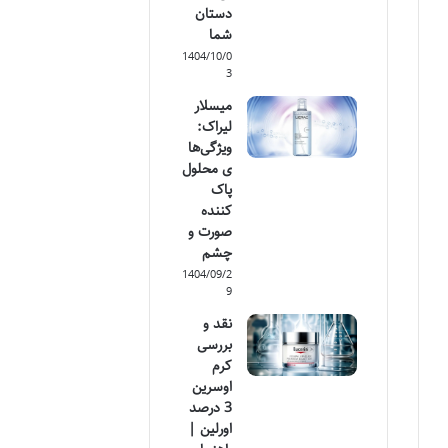
دستان
شما
1404/10/0
3
میسلار
لیراک:
ویژگی‌ها
ی محلول
پاک
کننده
صورت و
چشم
1404/09/2
9
نقد و
بررسی
کرم
اوسرین
3 درصد
اورلین |