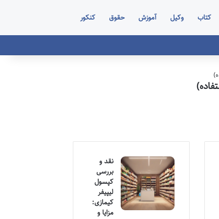
کتاب
وکیل
آموزش
حقوق
کنکور
)
فاده)
نقد و
بررسی
کپسول
لیپیفر
کیمازی:
مزایا و