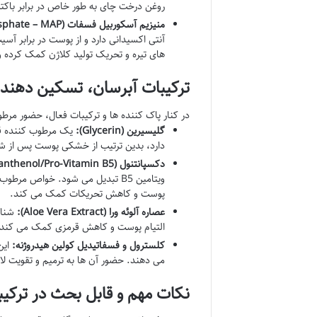
روغن درخت چای به طور خاص در برابر باکتری P. acnes (عامل اصلی آکنه) مؤثر بوده و به کاهش جوش ها کمک
منیزیم آسکوربیل فسفات (Magnesium Ascorbyl Phosphate – MAP):
های تیره و تحریک تولید کلاژن کمک کرده و
ترکیبات آبرسان، تسکین دهند
در کنار پاک کننده ها و ترکیبات فعال، حضور م
گلیسیرین (Glycerin):
دارد، بدین ترتیب از خشکی پوست پس از 
دکسپانتنول (Dexpanthenol/Pro-Vitamin B5):
ویتامین B5 تبدیل می شود. خواص 
پوست و کاهش تحریکات کمک می کند.
عصاره آلوئه ورا (Aloe Vera Extract):
شناخ
التیام پوست و کاهش قرمزی کمک می کند.
کلسترول و فسفاتیدیل کولین هیدروژنه:
این
می دهند. حضور آن ها به ترمیم و تقویت ل
نکات مهم و قابل بحث در ترکیبا