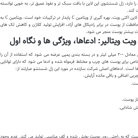
دارد، ژل شستشوی این لاین با بافت سبک تر و نفوذ عمیق تر، به خوبی توانسته
 کند.
یکی از ویژگی های بارز محصولات ویتالیر، از جمله لاین اکتی ویت، بهره گیری از ویتامین C پایدار در ترکیبات خود است. ویتامین C به
ظت از پوست در برابر رادیکال های آزاد، افزایش تولید کلاژن و کاهش لک های
اوت بیشتر پوست منجر می شود.
ویتالیر: ادعاها، ویژگی ها و نگاه اول
ژل شستشوی صورت اکتی ویت ویتالیر، با حجمی معادل ۲۰۰ میلی لیتر و در بسته بندی پمپی عرضه می شود که استفاده از آن را
اص برای پوست های چرب و مختلط فرموله شده و ادعا می شود که دارای توانایی
است. ادعاهای اصلی شرکت سازنده در مورد این ژل شستشو عبارتند از:
ربی اضافی و باقی مانده آرایش.
ست.
ز پوست.
یش شادابی.
ت که به راحتی روی پوست پخش شده و کف مناسبی تولید می کند. عدم وجود