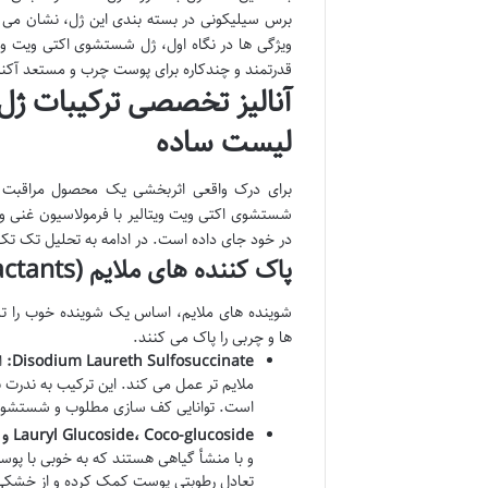
برس سیلیکونی در بسته بندی این ژل، نشان می
ویژگی ها در نگاه اول، ژل شستشوی اکتی ویت ویت
قدرتمند و چندکاره برای پوست چرب و مستعد آکن
آنالیز تخصصی ترکیبات ژل 
لیست ساده
برای درک واقعی اثربخشی یک محصول مراقبت از
شستشوی اکتی ویت ویتالیر با فرمولاسیون غنی و 
در خود جای داده است. در ادامه به تحلیل تک تک ا
پاک کننده های ملایم (Surfactants)
شوینده های ملایم، اساس یک شوینده خوب را ت
ها و چربی را پاک می کنند.
Disodium Laureth Sulfosuccinate:
ا
ملایم تر عمل می کند. این ترکیب به ند
است. توانایی کف سازی مطلوب و شستشوی 
Lauryl Glucoside، Coco-glucoside و Cocamidopropyl Betaine:
و با منشأ گیاهی هستند که به خوبی با پو
تعادل رطوبتی پوست کمک کرده و از خشکی 