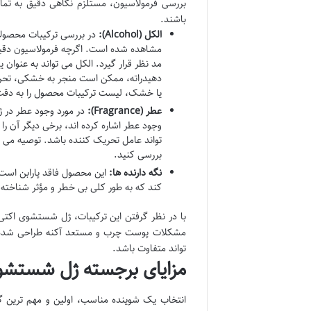
بررسی فرمولاسیون، مستلزم نگاهی دقیق به تم
باشند.
الکل (Alcohol):
در بررسی ترکیبات محصولا
مشاهده شده است. اگرچه فرمولاسیون دقیق 
مد نظر قرار گیرد. الکل می تواند به عنو
دهیدراته، ممکن است منجر به خشکی، تح
یا خشک، لیست ترکیبات محصول را به دقت بر
عطر (Fragrance):
در مورد وجود عطر در ژ
وجود عطر اشاره کرده اند، برخی دیگر آن 
تواند عامل تحریک کننده باشد. توصیه می 
بررسی کنید.
نگه دارنده ها:
این محصول فاقد پارابن است و
کند که به طور کلی بی خطر و مؤثر شناخته
با در نظر گرفتن این ترکیبات، ژل شستشوی اکتی و
مشکلات پوست چرب و مستعد آکنه طراحی شده ا
تواند متفاوت باشد.
مزایای برجسته ژل شستشوی
انتخاب یک شوینده مناسب، اولین و مهم ترین گ