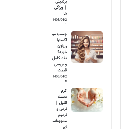
برندینی
| ویژگی
ها
1405/04/2
1
چسب مو
اکسترا
ریواژن
خوبه؟ |
نقد کامل
و بررسی
قیمت
1405/04/2
0
کرم
دست
انلیل |
نرمی و
ترمیم
معجزه‌آس
ای