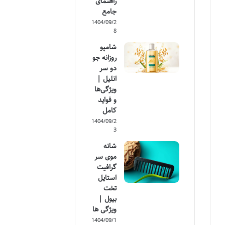
راهنمای
جامع
1404/09/2
8
شامپو
روزانه جو
دو سر
انلیل |
ویژگی‌ها
و فواید
کامل
1404/09/2
3
شانه
موی سر
گرافیت
استایل
تخت
بیول |
ویژگی ها
1404/09/1