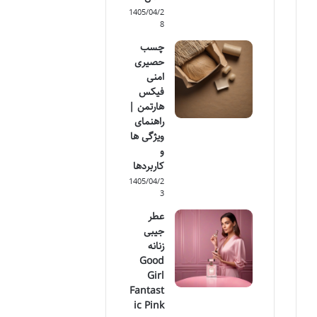
1405/04/2
8
چسب
حصیری
امنی
فیکس
هارتمن |
راهنمای
ویژگی ها
و
کاربردها
1405/04/2
3
عطر
جیبی
زنانه
Good
Girl
Fantast
ic Pink