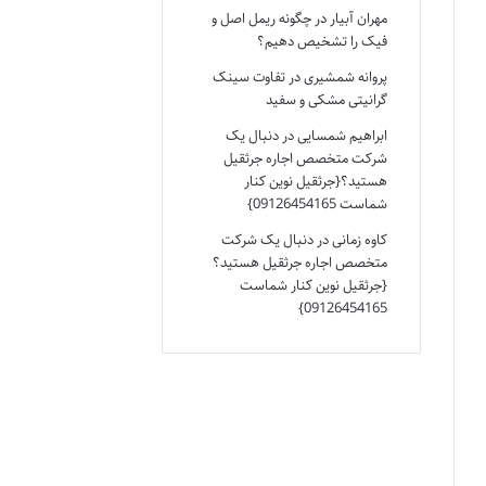
مهران آبیار
در
چگونه ریمل اصل و
فیک را تشخیص دهیم؟
پروانه شمشیری
در
تفاوت سینک
گرانیتی مشکی و سفید
ابراهیم شمسایی
در
دنبال یک
شرکت متخصص اجاره جرثقیل
هستید؟{جرثقیل نوین کنار
شماست 09126454165}
کاوه زمانی
در
دنبال یک شرکت
متخصص اجاره جرثقیل هستید؟
{جرثقیل نوین کنار شماست
09126454165}