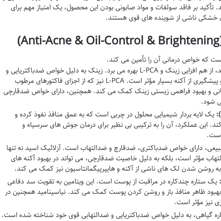
تأکید بر فاقد سولفات و مواد صابونی بودن این محصول، یک امتیاز مهم برای
 خشکی ناشی از شوینده های قوی هستند.
ست که خواص درمانی آن را تأمین می کند.
این ترکیب قدرتمند، از هم افزایی زینک و L-PCA بهره می برد. زینک به دلیل خواص ضدباکتریایی و
تنظیم کننده ترشح سبوم، در کنترل چربی و پیشگیری از آکنه بسیار مؤثر است. L-PCA نیز که از اجزای فاکتورهای مرطوب
(NMF) است، به آبرسانی و بهبود فراهمی زیستی زینک کمک می کند. همچنین، دارای خواص ضدقارچی
ی شود.
یک لایه بردار شیمیایی محلول در چربی است که به عمق منافذ نفوذ کرده و
ند. این عملکرد، آن را به ترکیبی بی نظیر برای درمان جوش های سرسیاه و
است.
یعی، دارای خواص ضدباکتری، ضدقارچ و ضدالتهاب است. آزلائیک اسید نه تنها
تهاب مؤثر است، بلکه به دلیل خاصیت ضدقارچی، می تواند در بهبود آکنه های
 به روشن شدن لک های ناشی از آکنه و هایپرپیگمانتاسیون نیز کمک می کند.
یک ستاره چندکاره در مراقبت از پوست است. این ویتامین به تقویت سد دفاعی
هبود ظاهر منافذ باز و روشن کردن پوست کمک می کند. نیاسینامید همچنین در
 نیز مؤثر است.
ه گیاهی، به دلیل خواص ضدباکتریایی و ضدالتهابی قوی خود شناخته شده است.