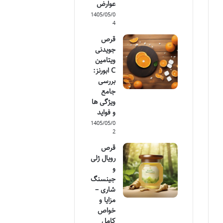
عوارض
1405/05/0
4
قرص
جویدنی
ویتامین
C ابورنز:
بررسی
جامع
ویژگی ها
و فواید
1405/05/0
2
قرص
رویال ژلی
و
جینسنگ
شاری –
مزایا و
خواص
کامل