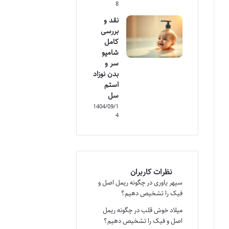
8
نقد و
بررسی
کامل
شامپو
سر و
بدن نوزاد
استم
سل
1404/09/1
4
نظرات کاربران
سپهر یاوری
در
چگونه ریمل اصل و
فیک را تشخیص دهیم؟
میلاد خوش قلب
در
چگونه ریمل
اصل و فیک را تشخیص دهیم؟