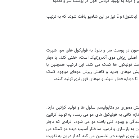
می شود، در حالی که رزماری و گزنه به بهبود گردش خون در پوست سر و تغذیه
علاوه بر بیوتین، ممکن است ویتامین های دیگری مانند B5 (پانتنول) و E نیز در این شامپو یافت شوند که به ترتیب
خون در پوست سر و نفوذ به فولیکول های مو، شهرت
داده اند که کافئین می تواند اثرات هورمون DHT را، که عامل اصلی ریزش موی آندروژنیک است، خنثی کند. با مهار
رون به DHT است، کافئین به حفظ سلامت فولیکول ها کمک می کند. این ترکیب همچنین با
ک رویش موهای جدید و کاهش ریزش موهای موجود کمک
ا دوباره فعال شوند و موهای قوی تری تولید کنند.
ن H نیز شناخته می شود، یکی از ویتامین های گروه B است که نقش محوری در متابولیسم سلول ها و تولید کراتین دارد.
ازه کافی به فولیکول های مو می رسد، به تولید کراتین
دگی و بهبود کلی بافت مو می شود. افرادی که دچار
ین به بازسازی و ترمیم ساختار آسیب دیده مو کمک می
مپو نوپری فورت دی تضمین می کند که از درون به تقویت