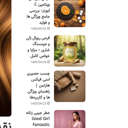
ویتامین C
ابورنز: بررسی
جامع ویژگی ها
و فواید
1405/05/02
قرص رویال ژلی
و جینسنگ
شاری – مزایا و
خواص کامل
1405/04/28
چسب حصیری
امنی فیکس
هارتمن |
راهنمای ویژگی
ها و کاربردها
1405/04/23
عطر جیبی زنانه
Good Girl
نقد
Fantastic