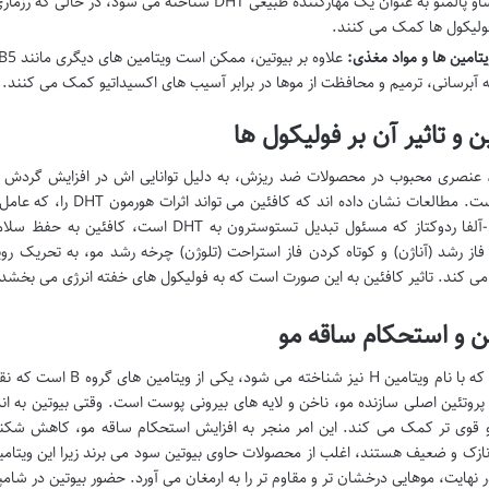
ساو پالمتو به عنوان یک مهارکننده طبیعی DHT شناخته 
ولیکول ها کمک می کنند.
یتامین ها و مواد مغذی:
ه آبرسانی، ترمیم و محافظت از موها در برابر آسیب های اکسیداتیو کمک می کنند.
ن و تاثیر آن بر فولیکول ها
 عنصری محبوب در محصولات ضد ریزش، به دلیل توانایی اش در افزایش گردش 
یافته است. مطالعات نشان 
آنزیم 5-آلفا ردوکتاز که مسئول تبدیل تستوست
فاز رشد (آناژن) و کوتاه کردن فاز استراحت (تلوژن) چرخه رشد مو، به تحری
می کند. تاثیر کافئین به این صورت است که به فولیکول های خفته انرژی می بخشد ت
ن و استحکام ساقه مو
بیوتین، که با نام ویتامی
 پروتئین اصلی سازنده مو، ناخن و لایه های بیرونی پوست است. وقتی بیوتین به اند
 قوی تر کمک می کند. این امر منجر به افزایش استحکام ساقه مو، کاهش شکنن
ازک و ضعیف هستند، اغلب از محصولات حاوی بیوتین سود می برند زیرا این ویتام
ر نهایت، موهایی درخشان تر و مقاوم تر را به ارمغان می آورد. حضور بیوتین در شا