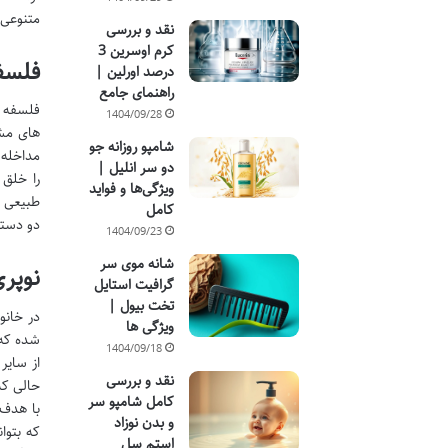
متنوعی 
نقد و بررسی
کرم اوسرین 3
فلسف
درصد اورلین |
راهنمای جامع
فلسفه ا
1404/09/28
های مشک
شامپو روزانه جو
مداخله 
دو سر انلیل |
را خلق 
ویژگی‌ها و فواید
طبیعی د
کامل
دو دسته
1404/09/23
شانه موی سر
نوپر
گرافیت استایل
تخت بیول |
در خانو
ویژگی ها
شده که 
1404/09/18
نقد و بررسی
حالی که
کامل شامپو سر
با هدف 
و بدن نوزاد
که بتوا
استم سل