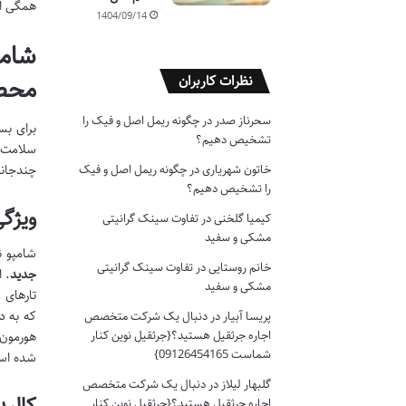
همگی از
1404/09/14
شامپ
محص
نظرات کاربران
سحرناز صدر
در
چگونه ریمل اصل و فیک را
برای بس
تشخیص دهیم؟
سلامت م
خاتون شهریاری
در
چگونه ریمل اصل و فیک
چندجانب
را تشخیص دهیم؟
ویژگ
کیمیا گلخنی
در
تفاوت سینک گرانیتی
مشکی و سفید
شامپو 
خانم روستایی
در
تفاوت سینک گرانیتی
جدید
. 
مشکی و سفید
تارهای 
پریسا آبیار
در
دنبال یک شرکت متخصص
اجاره جرثقیل هستید؟{جرثقیل نوین کنار
هورمون 
شماست 09126454165}
شده است
گلبهار لیلاز
در
دنبال یک شرکت متخصص
کالبد
اجاره جرثقیل هستید؟{جرثقیل نوین کنار