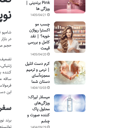
Pink برندینی |
ویژگی ها
نوپ
1405/04/21
چسب مو
اکسترا ریواژن
شامپو ت
خوبه؟ | نقد
در بازا
کامل و بررسی
حجم مو 
قیمت
1405/04/20
تضعیف و
کرم دست انلیل
ژنتیکی،
| نرمی و ترمیم
کننده ب
معجزه‌آسای
ساقه مو
دستان شما
فرمولاس
1404/10/03
این دست
میسلار لیراک:
ویژگی‌های
سفری
محلول پاک
کننده صورت و
برند نو
چشم
توانسته
1404/09/29