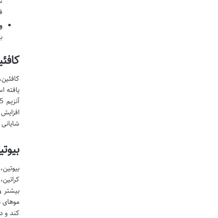
ف
و
ب
کافئی
کافئین،
افزایش 
شایانی 
بیوتی
کراتین،
بیشتر و
موهای ن
کند و د