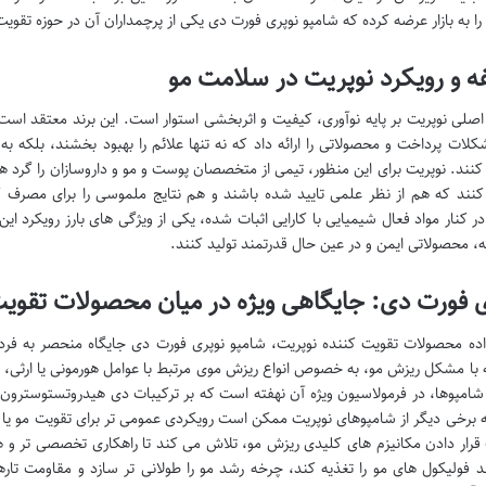
را به بازار عرضه کرده که شامپو نوپری فورت دی یکی از پرچمداران آن در حوزه تقو
ه و رویکرد نوپریت در سلامت مو
صلی نوپریت بر پایه نوآوری، کیفیت و اثربخشی استوار است. این برند معتقد است ک
لات پرداخت و محصولاتی را ارائه داد که نه تنها علائم را بهبود بخشند، بلکه به
کنند. نوپریت برای این منظور، تیمی از متخصصان پوست و مو و داروسازان را گرد ه
کنند که هم از نظر علمی تایید شده باشند و هم نتایج ملموسی را برای مصرف کنند
ر کنار مواد فعال شیمیایی با کارایی اثبات شده، یکی از ویژگی های بارز رویکرد این
، محصولاتی ایمن و در عین حال قدرتمند تولید کنند.
ی فورت دی: جایگاهی ویژه در میان محصولات تقویت
اده محصولات تقویت کننده نوپریت، شامپو نوپری فورت دی جایگاه منحصر به فر
با مشکل ریزش مو، به خصوص انواع ریزش موی مرتبط با عوامل هورمونی یا ارثی، 
 برخی دیگر از شامپوهای نوپریت ممکن است رویکردی عمومی تر برای تقویت مو یا
قرار دادن مکانیزم های کلیدی ریزش مو، تلاش می کند تا راهکاری تخصصی تر و هد
ند فولیکول های مو را تغذیه کند، چرخه رشد مو را طولانی تر سازد و مقاومت تار