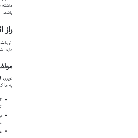
داشته ب
باشد.
راز 
اثربخشی
دارد. ش
مولف
نوپری ف
به ما ک
ک
گ
بی
ح
ع