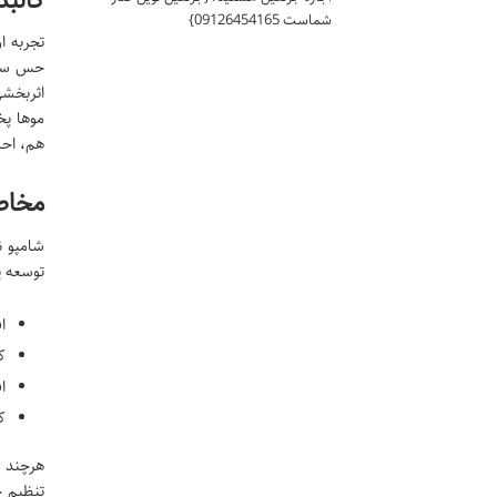
شماست 09126454165}
تجربه ا
حس سلا
اثربخشی
موها پخ
هم، احس
مخاط
شامپو ن
توسعه ی
ا
ک
ا
ک
هرچند 
تنظیم چ