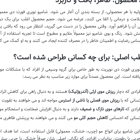
ولیه با هر محصولی، از بسته بندی آن آغاز می شود. شامپو نوپری فورت دی معمول
مت و درمانی را القا می کنند، عرضه می شود. حجم محصول اغلب برای یک 
 آن را فراهم آورد. وقتی محصول را در دست می گیرید، انتظار می رود که بافتی 
ش شود. رنگ و بوی شامپو نیز معمولاً ملایم و مطبوع است تا تجربه استفاده از آن 
اس رضایت و اطمینان خاطر را در مصرف کننده ایجاد می کنند و به او کمک می کن
ب اصلی: برای چه کسانی طراحی شده است؟
وپری فورت دی نوپریت به طور خاص برای گروه وسیعی از افراد که با مشکلات م
افته است. این محصول عمدتاً برای موارد زیر مناسب به نظر می رسد:
فرادی که دچار
ریزش موی ارثی (آندروژنیک)
هستند و به دنبال راهی برای کاهش اثرات هورمون DHT بر فولیکول های م
سانی که با
ریزش موی فصلی یا ناشی از استرس
مواجه اند و می خواهند به تقویت
فرادی که
تارهای موی نازک و ضعیف
دارند و به دنبال افزایش ضخامت و استحکام م
سانی که احساس
کاهش حجم کلی مو
می کنند و می خواهند به پرپشتی ظاهری م
این شامپو برای انواع مو (چرب، خشک، معمولی) قابل استفاده است، اما هدف
ربی یا رطوبت. بنابراین، افرادی که نگرانی اصلی شان صرفاً خشکی یا چربی ب