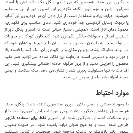
جلوگیری می نماید. همانطور که می دانیم، الکل یک ماده آتش زا است.
بنابراین، اولین و مهم ترین نکته، نگهداری این اسپری دور از نور مستقیم
خورشید، حرارت زیاد و شعله باز است. از قرار دادن آن در خودرو زیر نور آفتاب
یا نزدیک وسایل گرمایشی جداً خودداری کنید. دمای مناسب برای نگهداری،
معمولاً دمای اتاق است. همچنین، بسیار حیاتی است که اسپری پنکل دور از
دسترس اطفال و حیوانات خانگی نگهداری شود. کنجکاوی کودکان و حیوانات
می تواند منجر به بلعیدن محصول یا تماس آن با چشم ها و دهان شود که
می تواند خطرناک باشد. بهترین مکان برای نگهداری آن، یک کمد یا قفسه بالا
و دور از دید و دسترس است. با رعایت این نکات ساده، می توانید عمر مفید
محصول را افزایش دهید و از بروز هرگونه حادثه احتمالی پیشگیری کنید. این
اقدامات نه تنها مسئولیت پذیری شما را نشان می دهد، بلکه سلامت و ایمنی
محیط اطراف شما را نیز تضمین می نماید.
موارد احتیاط
با وجود اثربخشی و ایمنی بالای اسپری ضدعفونی کننده دست پنکل، مانند
هر محصول بهداشتی دیگری، رعایت برخی موارد احتیاطی ضروری است تا از
بروز مشکلات احتمالی جلوگیری شود. این اسپری
فقط برای استفاده خارجی
طراحی شده است و به هیچ عنوان نباید بلعیده شود. در صورت بلعیدن
سهوی، باید بلافاصله به پزشک مراجعه شود. همچنین، از تماس مستقیم