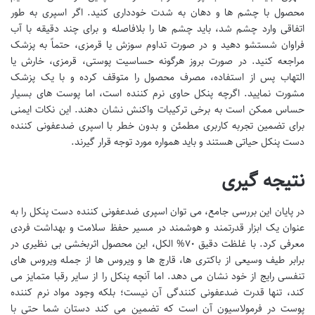
محصول با چشم ها و دهان به شدت خودداری کنید. اگر اسپری به طور
اتفاقی وارد چشم شد، باید چشم ها را بلافاصله و برای چند دقیقه با آب
فراوان شستشو دهید و در صورت تداوم سوزش یا قرمزی، حتماً به پزشک
مراجعه کنید. در صورت بروز هرگونه حساسیت پوستی، قرمزی، خارش یا
التهاب پس از استفاده، مصرف محصول را متوقف کرده و با یک پزشک
مشورت نمایید. اگرچه پنکل حاوی نرم کننده است، اما پوست های بسیار
حساس ممکن است به برخی ترکیبات واکنش نشان دهند. این نکات ایمنی
برای تضمین تجربه کاربری مطمئن و بدون خطر با اسپری ضدعفونی کننده
دست پنکل حیاتی هستند و باید همواره مورد توجه قرار گیرند.
نتیجه گیری
در پایان این بررسی جامع، می توان اسپری ضدعفونی کننده دست پنکل را به
عنوان یک ابزار قدرتمند و هوشمند در مسیر حفظ سلامت و بهداشت فردی
معرفی کرد. با غلظت دقیق ۷۰% الکل، این محصول اثربخشی بی نظیری در
برابر طیف وسیعی از باکتری ها، قارچ ها و ویروس ها از جمله ویروس های
تنفسی رایج از خود نشان می دهد. اما آنچه پنکل را از سایر رقبا متمایز می
کند، تنها قدرت ضدعفونی کنندگی آن نیست؛ بلکه وجود مواد نرم کننده
پوست در فرمولاسیون آن است که تضمین می کند دستان شما حتی با