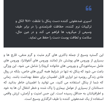
اسپری ضدعفونی کننده دست پنکل با غلظت ۷۰% الکل و
ترکیبات نرم کننده، حفاظت قدرتمندی را در برابر طیف
وسیعی از میکروب ها فراهم می کند و در عین حال،
سلامت و لطافت پوست دست را حفظ می نماید.
این گستره وسیع از جمله باکتری های گرم مثبت و گرم منفی، قارچ ها و
بسیاری از ویروس های پوشش دار (مانند ویروس های آنفولانزا، ویروس های
عامل سرماخوردگی و ویروس های خانواده کرونا) را شامل می شود. این ویژگی
باعث می شود که پنکل نه تنها در شرایط همه گیری های خاص، بلکه در روال
عادی زندگی روزمره نیز ابزاری قابل اطمینان برای حفظ بهداشت باشد. زمانی
که شما از پنکل استفاده می کنید، می توانید با اطمینان خاطر بدانید که
دستانتان از بسیاری از عوامل بیماری زا پاک شده و خطر انتقال آن ها به خود
و اطرافیانتان به حداقل رسیده است. این حس امنیت و آرامش، ارزش واقعی
استفاده از یک ضدعفونی کننده با طیف اثرگذاری وسیع است.