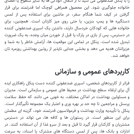
را با پنکل ضدعفونی می کنید تا از انتقال آلودگی ها به سایر سطوح یا اعضای
خانواده جلوگیری شود. این محصول همراهی کوچک اما قدرتمند برای قرار
گرفتن در کیف شما هنگام سفر، در ماشین برای استفاده پس از لمس
دستگیره ها و پمپ بنزین، یا حتی روی میز کارتان است. همچنین، برای
خانواده هایی که کودکان خردسال دارند، داشتن یک اسپری ضدعفونی کننده
در دسترس، پس از بازی در پارک یا قبل از خوردن میان وعده، به یک ضرورت
تبدیل شده است. پنکل در تمامی این موقعیت ها، آرامش خاطر را به شما و
عزیزانتان هدیه می دهد و بخشی جدایی ناپذیر از روتین بهداشتی روزمره تان
خواهد شد.
کاربردهای عمومی و سازمانی
فراتر از کاربردهای شخصی، اسپری ضدعفونی کننده دست پنکل راهکاری ایده
آل برای ارتقاء سطح بهداشت در محیط های عمومی و سازمانی است. مدیران
و مسئولین بهداشت در اماکن مختلف، به خوبی می دانند که حفظ سلامت
پرسنل و مراجعین تا چه حد بر بهره وری و اعتبار یک مجموعه تأثیرگذار است.
پنکل با تأییدیه وزارت بهداشت و فرمولاسیون قدرتمند خود، گزینه ای مطمئن
برای این منظور است. در رستوران ها و کافه ها، می تواند در دسترس
مشتریان و کارکنان قرار گیرد تا قبل و بعد از سرو غذا از آن استفاده کنند. در
ادارات و بانک ها، پس از لمس دستگاه های مشترک یا اسناد، به سرعت