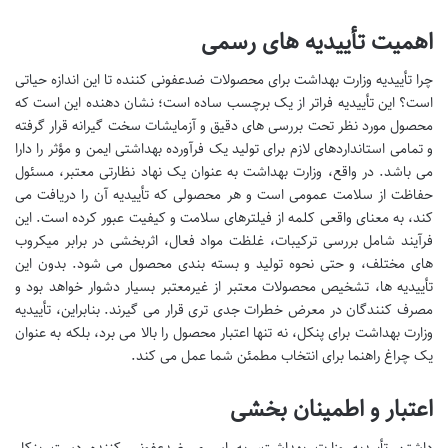
اهمیت تأییدیه های رسمی
چرا تأییدیه وزارت بهداشت برای محصولات ضدعفونی کننده تا این اندازه حیاتی
است؟ این تأییدیه فراتر از یک برچسب ساده است؛ نشان دهنده این است که
محصول مورد نظر تحت بررسی های دقیق و آزمایشات سخت گیرانه قرار گرفته
و تمامی استانداردهای لازم برای تولید یک فرآورده بهداشتی ایمن و مؤثر را دارا
می باشد. در واقع، وزارت بهداشت به عنوان یک نهاد نظارتی معتبر، مسئول
حفاظت از سلامت عمومی است و هر محصولی که تأییدیه آن را دریافت می
کند، به معنای واقعی کلمه از فیلترهای سلامت و کیفیت عبور کرده است. این
فرآیند شامل بررسی ترکیبات، غلظت مواد فعال، اثربخشی در برابر میکروب
های مختلف، و حتی نحوه تولید و بسته بندی محصول می شود. بدون این
تأییدیه ها، تشخیص محصولات معتبر از غیرمعتبر بسیار دشوار خواهد بود و
مصرف کنندگان در معرض خطرات جدی تری قرار می گیرند. بنابراین، تأییدیه
وزارت بهداشت برای پنکل، نه تنها اعتبار محصول را بالا می برد، بلکه به عنوان
یک چراغ راهنما برای انتخاب مطمئن شما عمل می کند.
اعتبار و اطمینان بخشی
داشتن تأییدیه وزارت بهداشت، به اسپری ضدعفونی کننده دست پنکل