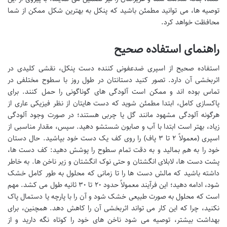
توصیه ها، می توانید مطمئن باشید که پنکل به بهترین شکل ممکن از شما
محافظت خواهد کرد.
راهنمای استفاده صحیح
استفاده صحیح از اسپری ضدعفونی کننده دست پنکل، نقشی کلیدی در
اثربخشی آن دارد. تصور کنید دستانتان در طول روز با سطوح مختلفی در
تماس بوده اند و ممکن است آلودگی های گوناگونی را حمل کنند. برای
پاکسازی کامل، ابتدا مطمئن شوید که دست هایتان از نظر فیزیکی عاری از
هرگونه آلودگی مشهود مانند گل یا چربی هستند؛ در صورت وجود آلودگی
زیاد، بهتر است ابتدا با آب و صابون شستشو دهید. سپس، مقدار مناسبی از
اسپری (معمولاً ۲ تا ۳ پاف) را روی کف یک دست خود بپاشید. حال دستان
خود را به هم بمالید و به دقت تمام سطوح را پوشش دهید: کف دست ها،
پشت دست ها، لابلای انگشتان و حتی نوک انگشتان و زیر ناخن ها. به خاطر
داشته باشید که مالش دست ها را تا زمانی که محلول به طور کامل خشک
شود، ادامه دهید؛ این فرآیند معمولاً حدود ۲۰ تا ۳۰ ثانیه طول می کشد. مهم
است که محلول به صورت طبیعی خشک شود و آن را با پارچه یا دستمال پاک
نکنید، چرا که این کار می تواند اثربخشی آن را کاهش دهد. همچنین، برای
بهداشت بیشتر، توصیه می شود ناخن های خود را کوتاه نگه دارید و از