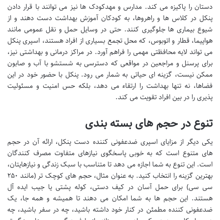
دستان را پاکیزه می کند. مدارس و مهدکودک ها نیز می توانند با قرار دادن
پنکل در کلاس ها و راهروها، به کودکان آموزش بهداشت دست دهند و از
شیوع بیماری ها جلوگیری کنند. حتی در وسایل حمل و نقل عمومی مانند
هواپیما، قطار و اتوبوس، که محل تجمع بسیاری از افراد هستند، اسپری پنکل
می تواند لایه محافظتی مهمی را فراهم آورد. در مراکز درمانی و بهداشتی نیز،
برای پرسنل و مراجعین در مواقعی که دسترسی به شستشو با آب و صابون
ممکن نیست، گزینه ای حیاتی به شمار می رود. پنکل با حضور خود در این
فضاها، نه تنها بهداشت را ارتقاء می دهد، بلکه حس امنیت و مسئولیت
پذیری را در بین افراد تقویت می کند.
تنوع در حجم های بسته بندی
یکی دیگر از مزایای اسپری ضدعفونی کننده دست پنکل، ارائه آن در حجم
های متنوع است که به خوبی پاسخگوی نیازهای متفاوت مصرف کنندگان
است. این تنوع به شما اجازه می دهد تا متناسب با سبک زندگی و نیازهایتان،
بهترین گزینه را انتخاب کنید. به عنوان مثال، حجم های کوچک تر (مانند ۲۵۰
سی سی) برای حمل آسان در کیف دستی، کوله پشتی یا جیب ایده آل
هستند. این حجم ها به شما امکان می دهند تا همیشه و همه جا، یک
ضدعفونی کننده مطمئن در کنار خود داشته باشید، چه در سفر باشید، چه