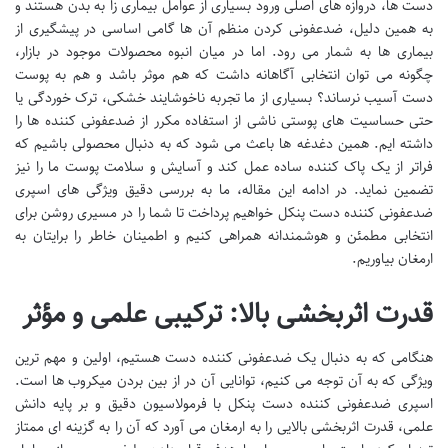
دست ها، دروازه های اصلی ورود بسیاری از عوامل بیماری زا به بدن هستند و
به همین دلیل، ضدعفونی کردن منظم آن ها گامی اساسی در پیشگیری از
بیماری ها به شمار می رود. اما در میان انبوه محصولات موجود در بازار،
چگونه می توان انتخابی آگاهانه داشت که هم موثر باشد و هم به پوست
دست آسیب نرساند؟ بسیاری از ما تجربه ناخوشایند خشکی، ترک خوردگی یا
حتی حساسیت های پوستی ناشی از استفاده مکرر از ضدعفونی کننده ها را
داشته ایم. همین دغدغه ها باعث می شود که به دنبال محصولی باشیم که
فراتر از یک پاک کننده ساده عمل کند و آسایش و سلامت پوست ما را نیز
تضمین نماید. در ادامه این مقاله، ما به بررسی دقیق ویژگی های اسپری
ضدعفونی کننده دست پنکل خواهیم پرداخت تا شما را در مسیری روشن برای
انتخابی مطمئن و هوشمندانه همراهی کنیم و اطمینان خاطر را برایتان به
ارمغان بیاوریم.
قدرت اثربخشی بالا: ترکیبی علمی و مؤثر
هنگامی که به دنبال یک ضدعفونی کننده دست هستیم، اولین و مهم ترین
ویژگی که به آن توجه می کنیم، توانایی آن در از بین بردن میکروب ها است.
اسپری ضدعفونی کننده دست پنکل با فرمولاسیون دقیق و بر پایه دانش
علمی، قدرت اثربخشی بالایی را به ارمغان می آورد که آن را به گزینه ای ممتاز