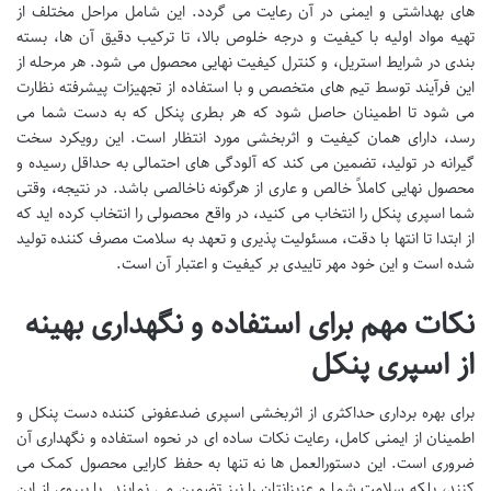
های بهداشتی و ایمنی در آن رعایت می گردد. این شامل مراحل مختلف از
تهیه مواد اولیه با کیفیت و درجه خلوص بالا، تا ترکیب دقیق آن ها، بسته
بندی در شرایط استریل، و کنترل کیفیت نهایی محصول می شود. هر مرحله از
این فرآیند توسط تیم های متخصص و با استفاده از تجهیزات پیشرفته نظارت
می شود تا اطمینان حاصل شود که هر بطری پنکل که به دست شما می
رسد، دارای همان کیفیت و اثربخشی مورد انتظار است. این رویکرد سخت
گیرانه در تولید، تضمین می کند که آلودگی های احتمالی به حداقل رسیده و
محصول نهایی کاملاً خالص و عاری از هرگونه ناخالصی باشد. در نتیجه، وقتی
شما اسپری پنکل را انتخاب می کنید، در واقع محصولی را انتخاب کرده اید که
از ابتدا تا انتها با دقت، مسئولیت پذیری و تعهد به سلامت مصرف کننده تولید
شده است و این خود مهر تاییدی بر کیفیت و اعتبار آن است.
نکات مهم برای استفاده و نگهداری بهینه
از اسپری پنکل
برای بهره برداری حداکثری از اثربخشی اسپری ضدعفونی کننده دست پنکل و
اطمینان از ایمنی کامل، رعایت نکات ساده ای در نحوه استفاده و نگهداری آن
ضروری است. این دستورالعمل ها نه تنها به حفظ کارایی محصول کمک می
کنند، بلکه سلامت شما و عزیزانتان را نیز تضمین می نمایند. با پیروی از این