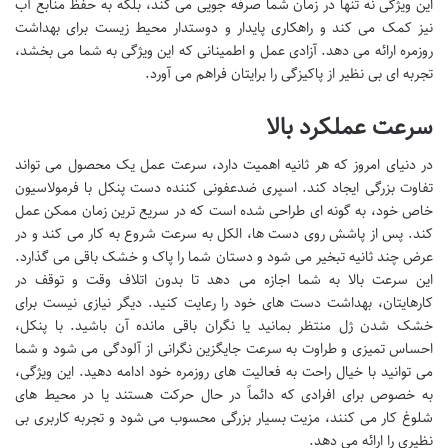
این ویژگی نه تنها در زمان شما صرفه جویی می کند، بلکه به حفظ منابع آب
نیز کمک می کند و راهکاری پایدار و دوستدار محیط زیست برای بهداشت
روزمره ارائه می دهد. آزادی عمل و اطمینانی که این ویژگی به شما می بخشد،
تجربه ای بی نظیر از پاکیزگی را برایتان فراهم می آورد.
سرعت عملکرد بالا
در دنیای امروز که هر ثانیه اهمیت دارد، سرعت عمل یک محصول می تواند
تفاوت بزرگی ایجاد کند. اسپری ضدعفونی کننده دست پنکل با فرمولاسیون
خاص خود، به گونه ای طراحی شده است که در سریع ترین زمان ممکن عمل
کند. پس از پاشش روی دست ها، الکل به سرعت شروع به کار می کند و در
عرض چند ثانیه تبخیر می شود و دستان شما را پاک و خشک باقی می گذارد.
این سرعت بالا به شما اجازه می دهد تا بدون اتلاف وقت و توقف در
کارهایتان، بهداشت دست های خود را رعایت کنید. دیگر نیازی نیست برای
خشک شدن ژل منتظر بمانید یا نگران باقی مانده آن باشید. با پنکل،
احساس تمیزی و طراوت به سرعت جایگزین نگرانی از آلودگی می شود و شما
می توانید با خیال راحت به فعالیت های روزمره خود ادامه دهید. این ویژگی،
به خصوص برای افرادی که دائماً در حال حرکت هستند یا در محیط های
شلوغ کار می کنند، مزیت بسیار بزرگی محسوب می شود و تجربه کاربری بی
نظیری را ارائه می دهد.