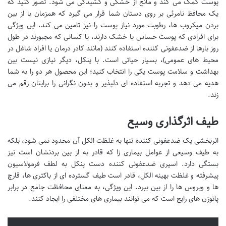
پوست کمک می کند و مانع از خشکی و کشیدگی می شود. تصور کنید که
یک محافظ نامرئی بر روی دستان شما قرار می گیرد که همزمان با از بین
بردن میکروب ها، رطوبت مورد نیاز پوست را نیز تامین می کند. این ویژگی
برای افرادی که پوست حساس یا خشک دارند، یا کسانی که مجبورند در طول
روز بارها از ضدعفونی کننده استفاده کنند (مانند کادر درمان یا افراد شاغل در
محیط های عمومی)، بسیار حیاتی است. با پنکل، دیگر نیازی نیست بین
بهداشت و سلامت پوست یکی را انتخاب کنید؛ این محصول هر دو را به شما
هدیه می دهد و تجربه استفاده ای دلپذیر و بدون نگرانی را برایتان رقم می
زند.
طیف اثرگذاری وسیع
اثربخشی یک ضدعفونی کننده تنها به غلظت الکل آن محدود نمی شود، بلکه
به طیف وسیعی از عوامل بیماری زا که قادر به از بین بردنشان است نیز
بستگی دارد. اسپری ضدعفونی کننده دست پنکل به لطف فرمولاسیون
پیشرفته و غلظت بهینه الکل، قادر است طیف گسترده ای از باکتری ها، قارچ
ها و ویروس ها را از بین ببرد. این ویژگی، به معنای محافظت جامع در برابر
پاتوژن های رایج است که می توانند بیماری های مختلفی را ایجاد کنند.