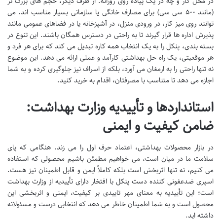
در محل کار و چه در یک پیاده روی روزانه. از طرف دیگر، حجم های بزرگ تر
(مانند ۵۰۰ سی سی) برای مصارف خانگی یا سازمانی بسیار مناسب اند. می
توانند روی میز کار، در ورودی منزل، در آشپزخانه یا در فضاهای عمومی مانند
پذیرش اداره ها قرار گیرند تا به راحتی در دسترس همگان باشند. این تنوع در
بسته بندی، پنکل را به یک انتخاب همه کاره تبدیل می کند که برای هر فرد و
هر موقعیتی، یک راه حل بهداشتی کارآمد و عملی ارائه می دهد. این موضوع
نه تنها راحتی را به ارمغان می آورد، بلکه از اسراف نیز جلوگیری کرده و به شما
اجازه می دهد تا متناسب با مصرفتان، اقدام به خرید کنید.
استانداردها و تأییدیه وزارت بهداشت:
ضامن کیفیت و ایمنی
در بازار محصولات بهداشتی، اعتماد حرف اول را می زند. هنگامی که پای
سلامت ما در میان است، می خواهیم مطمئن باشیم محصولی که استفاده
می کنیم، نه تنها اثربخش است بلکه کاملاً ایمن و قابل اطمینان نیز هست.
اسپری ضدعفونی کننده دست پنکل با افتخار دارای تأییدیه از وزارت بهداشت
است؛ این تأییدیه به معنای مهر تاییدی بر کیفیت، ایمنی و اثربخشی این
محصول است و به شما اطمینان خاطر می دهد که انتخابی درست و مسئولانه
داشته اید.