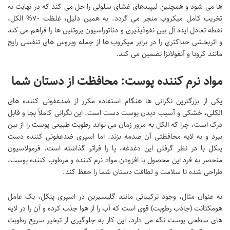
ها می شود و همچنین لیپیدهای غشای سلولی را حل می کند که در نهایت به
تخریب کامل میکروب منجر می گردد. به همین دلیل، غلظت ۷۰% الکل،
نقطه تعادل ایده آل بین نفوذپذیری و دناتوراسیون پروتئین ها را فراهم می کند
و اثربخشی حداکثری را در برابر میکروب ها از جمله ویروس های تنفسی رایج
مانند کرونا و آنفولانزا تضمین می کند.
مواد نرم کننده پوست: محافظت از دستان شما
یکی از بزرگترین نگرانی ها هنگام استفاده مکرر از ضدعفونی کننده های
الکلی، خشکی و آسیب دیدن پوست دست است. این نگرانی کاملاً بجا و قابل
درک است، چرا که الکل به مرور زمان می تواند رطوبت طبیعی پوست را از بین
ببرد و به لایه محافظتی آن صدمه بزند. اما اسپری ضدعفونی کننده دست
پنکل با در نظر گرفتن این دغدغه، پا را فراتر گذاشته است. فرمولاسیون
منحصر به فرد این محصول با افزودن مواد نرم کننده و مرطوب کننده پوست،
طراحی شده تا سلامت و لطافت دستان شما را حفظ کند.
به عنوان مثال، وجود ترکیباتی مانند گلیسیرین در اسپری پنکل، یک عامل
هومکتانت (جاذب رطوبت) قوی است که آب را از هوا جذب کرده و آن را در لایه
های سطحی پوست نگه می دارد. این کار به جلوگیری از تبخیر سریع رطوبت