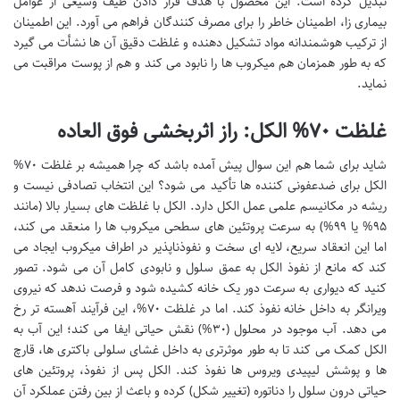
تبدیل کرده است. این محصول با هدف قرار دادن طیف وسیعی از عوامل
بیماری زا، اطمینان خاطر را برای مصرف کنندگان فراهم می آورد. این اطمینان
از ترکیب هوشمندانه مواد تشکیل دهنده و غلظت دقیق آن ها نشأت می گیرد
که به طور همزمان هم میکروب ها را نابود می کند و هم از پوست مراقبت می
نماید.
غلظت ۷۰% الکل: راز اثربخشی فوق العاده
شاید برای شما هم این سوال پیش آمده باشد که چرا همیشه بر غلظت ۷۰%
الکل برای ضدعفونی کننده ها تأکید می شود؟ این انتخاب تصادفی نیست و
ریشه در مکانیسم علمی عمل الکل دارد. الکل با غلظت های بسیار بالا (مانند
۹۵% یا ۹۹%) به سرعت پروتئین های سطحی میکروب ها را منعقد می کند،
اما این انعقاد سریع، لایه ای سخت و نفوذناپذیر در اطراف میکروب ایجاد می
کند که مانع از نفوذ الکل به عمق سلول و نابودی کامل آن می شود. تصور
کنید که دیواری به سرعت دور یک خانه کشیده شود و فرصت ندهد که نیروی
ویرانگر به داخل خانه نفوذ کند. اما در غلظت ۷۰%، این فرآیند آهسته تر رخ
می دهد. آب موجود در محلول (۳۰%) نقش حیاتی ایفا می کند؛ این آب به
الکل کمک می کند تا به طور موثرتری به داخل غشای سلولی باکتری ها، قارچ
ها و پوشش لیپیدی ویروس ها نفوذ کند. الکل پس از نفوذ، پروتئین های
حیاتی درون سلول را دناتوره (تغییر شکل) کرده و باعث از بین رفتن عملکرد آن