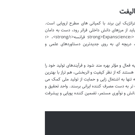
الیفت
تژیک این برند با کمپانی های مطرح اروپایی است.
 باید از مرزهای دانش داخلی فراتر رود، دست به دامان
همکاری با شرکت های پیشرو در این صنعت شد. همکاری با کمپانی هایی نظیر <؛strong>Expanscience فرانسه<؛/strong>، <؛
strong>Sol فرانسه<؛/strong> و <؛strong>Indochem سوئیس<؛/strong>، دریچه ای به روی جدیدترین دستاوردهای علمی و
ه فعال و مؤثر بهره مند شود و فرآیندهای تولید خود را
هستند که از نظر کیفیت و اثربخشی، هم تراز با بهترین
ه تنها به اشتغال زایی و حمایت از تولید ملی کمک می
تر به دست مصرف کننده ایرانی برسند. واحد تحقیق و
سازی دانش و نوآوری مستمر، تضمین کننده پویایی و پیشرفت