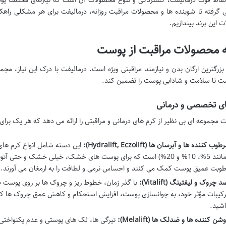
رفته تا شوینده ها و محصولات مراقبت روزانه، درمالیفت برای هر مشکلی راهکار
 این برند بیندازیم.
 محصولات مراقبت از پوست
زرگترین ارگان بدن و نیازمند مراقبتی ویژه است. درمالیفت با درک این نیاز، مج
ت تا سلامت و شادابی پوست را تضمین کند.
ای تخصصی و درمانی
ت مجموعه ای بی نظیر از کرم های درمانی و مراقبتی را ارائه می دهد که هر یک بر
طوب کننده ها و آبرسان ها (Hydralift, Eczolift):
این دسته شامل انواع کرم های
(مانند 5%، 10% و 20%) است که برای پوست های خشک، خیلی خشک و حت
طوبت عمیق پوست کمک می کنند و احساس نرمی و لطافت را به ارمغان می آورند.
 چروک و لیفتینگ (Vitalift):
با گذر زمان، خطوط ریز و چروک ها بر روی پوست ظ
رکیبات مؤثر خود، به جوانسازی پوست، افزایش استحکام و کاهش عمق چروک ها کم
اشید.
شن کننده ها و ضدلک ها (Melalift):
تیرگی ها، لک های پوستی و عدم یکنواختی 