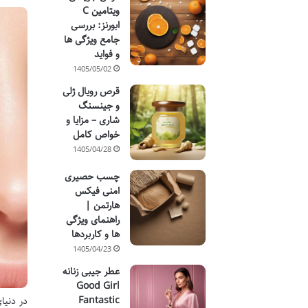
ویتامین C
ابورنز: بررسی
جامع ویژگی ها
و فواید
1405/05/02
قرص رویال ژلی
و جینسنگ
شاری – مزایا و
خواص کامل
1405/04/28
چسب حصیری
امنی فیکس
هارتمن |
راهنمای ویژگی
ها و کاربردها
1405/04/23
عطر جیبی زنانه
Good Girl
Fantastic
در دنیا