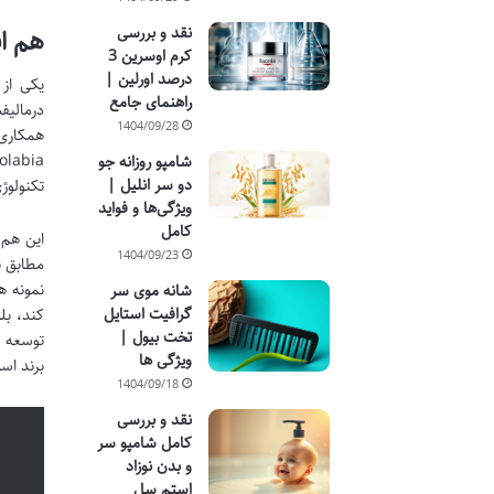
نقد و بررسی
هم اف
کرم اوسرین 3
درصد اورلین |
یکی از 
راهنمای جامع
درمالیف
1404/09/28
شامپو روزانه جو
دو سر انلیل |
تکنولوژ
ویژگی‌ها و فواید
کامل
این هم 
1404/09/23
مطابق ب
نمونه ه
شانه موی سر
گرافیت استایل
کند، بل
تخت بیول |
ویژگی ها
برند اس
1404/09/18
نقد و بررسی
کامل شامپو سر
و بدن نوزاد
استم سل