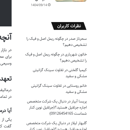
1404/09/14
نظرات کاربران
آنچه
سحرناز صدر
در
چگونه ریمل اصل و فیک را
تشخیص دهیم؟
در بازا
خاتون شهریاری
در
چگونه ریمل اصل و فیک
برای مص
را تشخیص دهیم؟
وسیعی ا
کیمیا گلخنی
در
تفاوت سینک گرانیتی
مشکی و سفید
تعهد
خانم روستایی
در
تفاوت سینک گرانیتی
درمالیف
مشکی و سفید
در تمام
پریسا آبیار
در
دنبال یک شرکت متخصص
اجاره جرثقیل هستید؟{جرثقیل نوین کنار
آیا در
شماست 09126454165}
یکی از 
گلبهار لیلاز
در
دنبال یک شرکت متخصص
اجاره جرثقیل هستید؟{جرثقیل نوین کنار