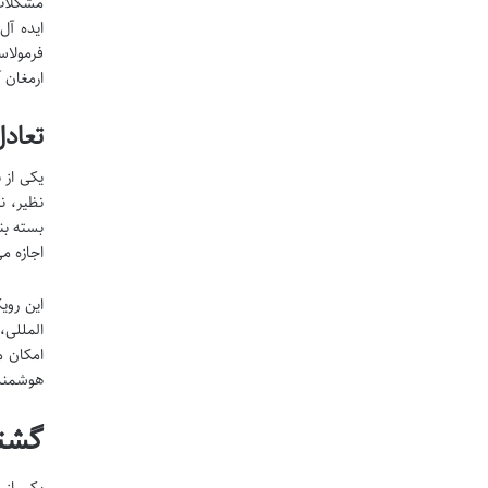
مشکلات 
ایده آل
فرمولاس
ارمغان آ
تعاد
یکی از 
نظیر، ن
بسته بن
اجازه م
این روی
المللی،
امکان م
هوشمندا
گشتی
یکی از 