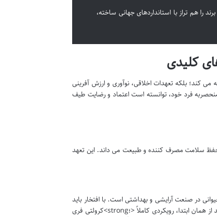
ند را هم تراز با استانداردهای جهانی ساخته،
های کلیدی
 می کند؛ بلکه تعهدات اخلاقی، نوآوری و ارزش آفرینی
ی منحصربه فرد خود، توانسته است اعتماد و رضایت طیف
و حفظ سلامت مصرف کننده و طبیعت می داند. این تعهد
انی در صنعت آرایشی و بهداشتی است. با افتخار باید
گفت که <؛strong>برند درمالیفت به هیچ عنوان تست حیوانی ندارد<؛/strong>. این برند از همان ابتدا، رویکردی کاملاً <؛strong>کرولتی فری