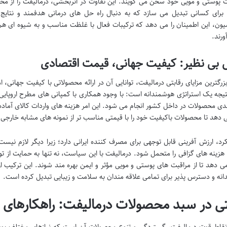
پوستی و مویی خود سخن می گویند. این تفاوت در اثربخشی، درمالیفت را از محصول
 برای کسانی تبدیل می سازد که به دنبال راه حل های درمانی هدفمند و نتای
یون، این اطمینان را می دهد که ترکیبات فعال با غلظت مناسب و به شیوه ای هم ا
ورند.
ل بی نظیر: کیفیت جهانی، قیمت اقتصادی
بزرگترین مزایای رقابتی درمالیفت، توانایی آن در ارائه محصولاتی با کیفیت جهانی،
تیجه یک استراتژی هوشمندانه است: با وجود همکاری با کمپانی های مطرح اروپایی و 
دی محصولات در داخل کشور انجام می شود. این امر هزینه های واردات کالای آماده
ی دهد تا محصولات باکیفیت خود را با قیمتی مناسب تر از نمونه های مشابه خارجی
کرد، ارزش آفرینی قابل توجهی برای مصرف کننده ایرانی دارد؛ زیرا دیگر لازم نی
 هزینه های گزافی را متحمل شود. درمالیفت با این سیاست، نه تنها به حمایت از توا
ی دهد تا از مراقبت های پوستی و مویی مؤثر و ایمن بهره مند شوند. این ترکیب از
نه و دسترس پذیر برای تمامی علاقه مندان به سلامت و زیبایی تبدیل کرده است.
 در سبد محصولات درمالیفت: راهکارهای جا
نقاط قوت درمالیفت، گستردگی و تنوع محصولات آن است که نیازهای مختلف پوس