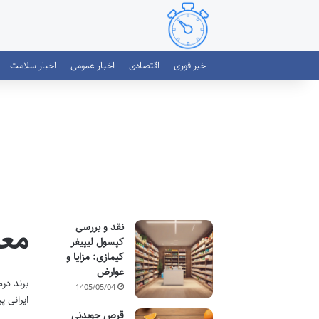
خبر فوری
اقتصادی
اخبار عمومی
اخبار سلامت
معر
نقد و بررسی
کپسول لیپیفر
کیمازی: مزایا و
عوارض
برند در
1405/05/04
ایرانی 
قرص جویدنی