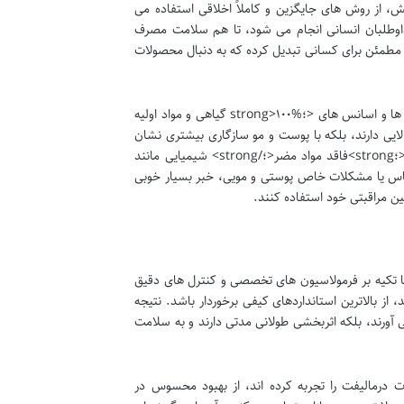
بخشی محصولاتش، از روش های جایگزین و کاملاً اخلاقی استفاده می
اوطلبان انسانی انجام می شود، تا هم سلامت مصرف
بی مطمئن برای کسانی تبدیل کرده که به دنبال محصولات
علاوه بر این، درمالیفت در فرمولاسیون محصولات خود، تأکید ویژه ای بر استفاده از عصاره ها و اسانس های <؛strong>۱۰۰% گیاهی و مواد اولیه
خشی بالایی دارند، بلکه با پوست و مو سازگاری بیشتری نشان
می دهند و خطر بروز حساسیت را به حداقل می رسانند. بسیاری از محصولات این برند <؛strong>فاقد مواد مضر<؛/strong> شیمیایی مانند
 حساس یا مشکلات خاص پوستی و مویی، خبر بسیار خوبی
ین مراقبتی خود استفاده کنند.
ا تکیه بر فرمولاسیون های تخصصی و کنترل های دقیق
 بالاترین استانداردهای کیفی برخوردار باشد. نتیجه
آورند، بلکه اثربخشی طولانی مدتی دارند و به سلامت
درمالیفت را تجربه کرده اند، از بهبود محسوس در