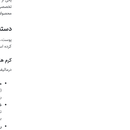
تخصصی گ
محصولات
دسته
پوست، ب
کرده اس
کرم ه
درمالیف
مر
ر
ضد
ت
ب
رو