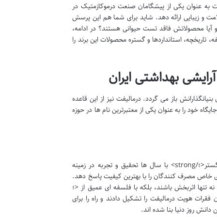
فت به عنوان یکی از پیشگامان صنعت درموکازمتیک در
امت و زیبایی ارائه دهد. شاید برای شما هم این پرسش
و آیا محصولاتش فاقد تست حیوانی هستند؟ در ادامه،
 تاریخچه، استانداردها و گستره محصولات این برند را
آرایشی بهداشتی ایران
نیانگذارانش باز می گردد. درمالیفت نیز از این قاعده
اه خود را به عنوان یکی از معتبرترین نام ها در حوزه
سفر درمالیفت از سال 1393 آغاز شد، زمانی که شرکت <؛strong>کیمیافارمد گیتی گستر<؛/strong> با سال ها تحقیق و تجربه در زمینه
زهای خاص مصرف کنندگان را با بهترین کیفیت پاسخ دهد.
ه تنها اثربخش باشند، بلکه با فلسفه ای عمیق از <؛
د. این سه عنصر، ستون فقرات هویت درمالیفت را تشکیل دادند و راه را برای
 دانش روز دنیا بنا شده اند.