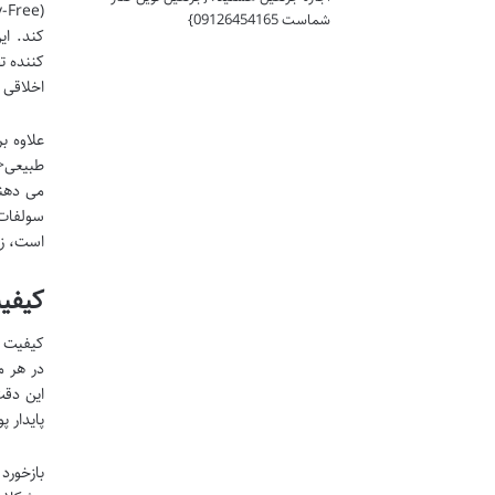
شماست 09126454165}
کند. ای
کننده ت
اخلاقی 
سولفات،
است، زی
کیفی
کیفیت و
در هر م
این دقت
پایدار 
بازخورد