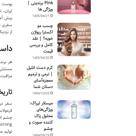
Pink برندینی |
پوست و 
ویژگی ها
ایران، 
1405/04/21
پیش آمد
سفری جا
چسب مو
از نزدی
اکسترا ریواژن
خوبه؟ | نقد
کامل و بررسی
داست
قیمت
1405/04/20
هر برند
کرم دست انلیل
مستثنی 
| نرمی و ترمیم
مراقبت 
معجزه‌آسای
دستان شما
تاریخ
1404/10/03
میسلار لیراک:
ویژگی‌های
فرمولاس
محلول پاک
چشم اند
کننده صورت و
چشم
تولید م
1404/09/29