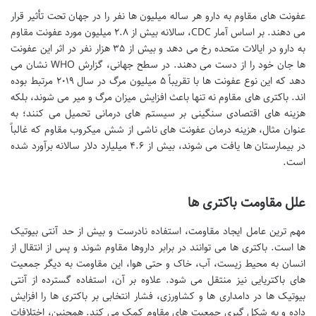
عفونت های مقاوم به دارو هر ساله میلیون ها نفر را در جهان تحت تأثیر قرار
می دهند. بر اساس آمار CDC، سالانه بیش از ۲.۸ میلیون مورد عفونت مقاوم
به دارو در ایالات متحده رخ می دهد و بیش از ۳۵ هزار نفر در اثر این عفونت
ها جان خود را از دست می دهند. در سطح جهانی، گزارش WHO نشان می
دهد که این نوع عفونت ها با تقریباً ۵ میلیون مرگ در سال ۲۰۱۹ مرتبط بوده
اند. باکتری های مقاوم نه تنها باعث افزایش میزان مرگ و میر می شوند، بلکه
هزینه های اقتصادی سنگینی بر سیستم های درمانی تحمیل می کنند؛ به
عنوان مثال، هزینه درمان عفونت های ناشی از شش میکروب مقاوم که غالباً
در بیمارستان ها یافت می شوند، بیش از ۴.۶ میلیارد دلار سالانه برآورد شده
است.
علل مقاومت باکتری ها
مهم ترین عامل ایجاد مقاومت، استفاده نادرست و بیش از حد آنتی بیوتیک
ها است. باکتری ها می توانند در برابر داروها مقاوم شوند و پس از انتقال از
انسان به محیط زیست، آب، خاک و حتی هوا، این مقاومت به دیگر جمعیت
های باکتریایی نیز منتقل می شود. علاوه بر آن، استفاده گسترده از آنتی
بیوتیک ها در دامداری ها و کشاورزی، فشار انتخابی بر باکتری ها را افزایش
داده و به شکل گیری جمعیت های مقاوم کمک می کند. همچنین، اختلافات