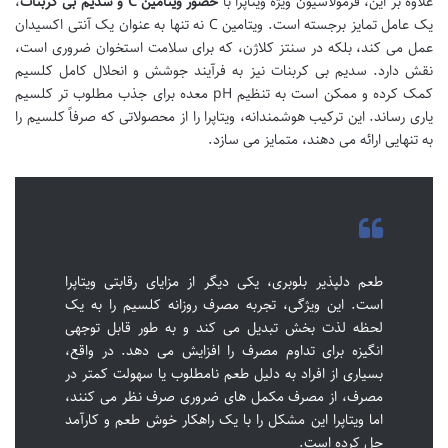
علاوه بر این، فرمولاسیون ویژه ویتاپرا با
حضور ویتامین C و سدیم بی کربنات
،
یک عامل تمایز برجسته است. ویتامین C نه تنها به عنوان یک آنتی اکسیدان
عمل می کند، بلکه در سنتز کلاژن، که برای سلامت استخوان ضروری است،
نقش دارد. سدیم بی کربنات نیز به فرآیند جوشش و انحلال کامل کلسیم
کمک کرده و ممکن است به تنظیم pH معده برای جذب مطلوب تر کلسیم
یاری رساند. این ترکیب هوشمندانه، ویتاپرا را از محصولاتی که صرفاً کلسیم را
به تنهایی ارائه می دهند، متمایز می سازد.
طعم دلپذیر بلوبری، یکی دیگر از مزایای رقابتی ویتاپرا
است. این ویژگی، تجربه مصرف روزانه کلسیم را به یک
لحظه لذت بخش تبدیل می کند و به طور قابل توجهی
انگیزه برای تداوم مصرف را افزایش می دهد. در واقع،
بسیاری از افراد به دلیل طعم نامطلوب یا سهولت کمتر در
مصرف، از مصرف مکمل های ضروری صرف نظر می کنند،
اما ویتاپرا این مشکل را با یک راهکار خوش طعم و کارآمد
حل کرده است.