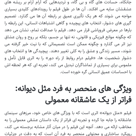
جانکاه، حسادت های گاه و بی گاه، و تردیدهایی که آرام آرام بر ریشه های
عشقشان سایه می افکند. آن ها در طول فیلم با رویدادهای کلیدی بسیاری
مواجه می شوند که هر یک تأثیری عمیق بر رابطه آن ها می گذارد. تصمیم
گیری های دشوار، انتخاب های پیچیده و گاهی اشتباهات انسانی، این رابطه را
بارها در معرض فروپاشی قرار می دهد. فیلم با صداقت تمام، نشان می دهد
که چگونه موانع فیزیکی و قانونی، نه تنها بر جسم، بلکه بر روح و روان عشاق
نیز اثر می گذارد و چگونه ممکن است تصمیماتی که با نیت خیر گرفته می
شوند، مسیر زندگی و عشق را به کلی تغییر دهند. پیچیدگی ها و انتخاب های
دشوار شخصیت ها، «فیلم درام روابط از راه دور» را به اثری قابل تأمل و
ملموس برای بسیاری از تماشاگران تبدیل می کند، تجربه ای که هر لحظه اش
با احساسات عمیق انسانی گره خورده است.
ویژگی های منحصر به فرد مثل دیوانه:
فراتر از یک عاشقانه معمولی
فیلم «مثل دیوانه» اثری است که با ویژگی های خاص خود، مرزهای سینمای
عاشقانه را جابه جا کرده و تجربه ای فراتر از یک داستان عشقی معمولی را به
مخاطب ارائه می دهد. آنچه این فیلم را در میان آثار مشابه برجسته می کند،
رویکرد ساختاری و محتوایی منحصر به فرد آن است که به دقت در جزئیات