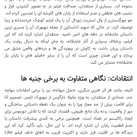
ستوده اند. بسیاری از منتقدان، صداقت فیلم در به تصویر کشیدن فراز و
نشیب های عاطفی و عدم استفاده از پایان های کلیشه ای را تحسین کرده اند.
جو مورگنسترن از وال استریت ژورنال آن را یک فیلم کوچک خردمندانه و زیبا
توصیف کرد، در حالی که دیوید ادلستاین از مجله نیویورک آن را مسری ترین
داستان عاشقانه در دهه های اخیر نامید. منتقدان اشاره کرده اند که این
فیلم، برخلاف بسیاری از آثار عاشقانه، به جای اینکه به دنبال روایت یک
داستان پریان باشد، به کاوش در پیچیدگی ها و دردهای واقعی عشق می
پردازد و این همان چیزی است که آن را از سایر «فیلم های با پایان باز
عاشقانه» متمایز می کند.
انتقادات: نگاهی متفاوت به برخی جنبه ها
البته، مانند هر اثر هنری دیگری، «مثل دیوانه» نیز با برخی انتقادات مواجه
شد. تعدادی از منتقدان، به ویژه مانولا دارگیس از نیویورک تایمز، تصمیم آنا
برای اقامت بیش از حد مجاز ویزا را به عنوان یک نقطه داستانی ساختگی و
دور از واقعیت، و نه یک مانع طبیعی، قلمداد کردند که با تلاش دورموس برای
ایجاد رئالیسم در تضاد است. همچنین برخی به کندی پیشرفت داستان یا
عدم قطعیت پایان آن اشاره کرده اند. با این حال، باید تأکید کرد که این
دیدگاه ها در اقلیت قرار دارند و اکثریت قریب به اتفاق «نقد فیلم Like