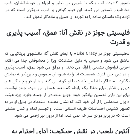
تصویر کشیده اند، بلکه با شیمی بی نظیر و اجراهای درخشانشان، قلب
مخاطب را تسخیر می کنند. این فیلم گواهی بر قدرت بازیگری است که می
تواند یک داستان ساده را به تجربه ای عمیق و ماندگار تبدیل کند.
فلیسیتی جونز در نقش آنا: عمق، آسیب پذیری
و قدرت
«فلیسیتی جونز در Like Crazy» با ایفای نقش آنا، دانشجوی بریتانیایی که
عاشق می شود و سپس به دلیل مشکلات ویزا از معشوقش جدا می افتد،
اجرایی فراموش نشدنی را ارائه می دهد. او موفق می شود عمق، آسیب پذیری
و در عین حال قدرت شخصیت آنا را به شیوه ای ملموس و باورپذیر به نمایش
بگذارد. تماشاگر با آنا می خندد، با او گریه می کند و با او در پیچیدگی های
دوری و تلاش برای حفظ یک رابطه گمشده، همدل می شود. جونز توانست
برای این بازی تحسین برانگیز خود، جوایز متعددی از جمله جایزه ویژه هیئت
داوران ساندنس را از آن خود کند که نشان دهنده استعداد بی بدیل او در به
تصویر کشیدن احساسات ظریف انسانی است. او تجسم تمام و کمال عشقی
است که در برابر موانع سر خم نمی کند، اما از درون نیز زخمی می شود.
آنتون یلچین در نقش جیکوب: ادای احترام به