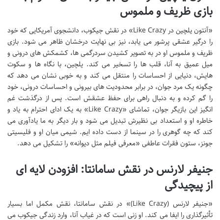
بازی ظریف و ملموس
«آنتون یلچین در Like Crazy» در نقش جیکوب، دانشجوی آمریکایی که خود
را درگیر عشقی پرشور می یابد، نیز بی نهایت درخشان ظاهر می شود. بازی
ظریف و ملموس او در به تصویر کشیدن سردرگمی ها، کشمکش های درونی و
میل عمیق به آنا، قلب ها را تسخیر می کند. یلچین، با نگاه ها و سکوت
هایش، دنیایی از احساسات را منتقل می کند و به خوبی نشان می دهد که
چگونه یک مرد جوان، در برابر محدودیت های بیرونی و احساسات درونی، خود
را گم کرده و به دنبال راهی برای حفظ عشقش است. پس از درگذشت غم
انگیز این بازیگر جوان، تماشای «Like Crazy» به یک ادای احترام به یاد و
خاطره او و استعداد بی نظیرش تبدیل می شود و بار دیگر به ما یادآوری می
کند که چه گوهری را در سینما از دست داده ایم. شیمی میان او و فلیسیتی
جونز، ستون فقرات عاطفی «معرفی فیلم مثل دیوانه» را تشکیل می دهد.
جنیفر لارنس در نقش سامانتا: افزودن لایه ای
از پیچیدگی
«جنیفر لارنس (Like Crazy)» در نقش سامانتا، نقش مکمل اما بسیار
تأثیرگذاری را ایفا می کند. او زنی است که در غیاب آنا، وارد زندگی جیکوب می