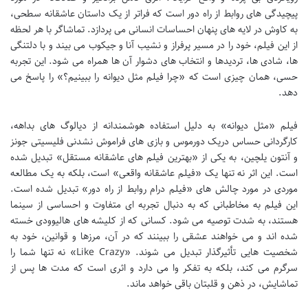
پیچیدگی های روابط از راه دور است که فراتر از یک داستان عاشقانه سطحی،
به کاوش در لایه های پنهان احساسات انسانی می پردازد. تماشاگر با هر لحظه
از این فیلم، خود را در مسیر پرفراز و نشیب آنا و جیکوب می بیند و با دلتنگی
ها، شادی ها، تردیدها و انتخاب های دشوار آن ها همراه می شود. این تجربه
حسی، همان چیزی است که «چرا فیلم مثل دیوانه را ببینیم؟» را پاسخ می
دهد.
فیلم «مثل دیوانه» به دلیل استفاده هوشمندانه از دیالوگ های بداهه،
کارگردانی حساس دریک دورموس و بازی های فراموش نشدنی فلیسیتی جونز
و آنتون یلچین، به یکی از «بهترین فیلم های عاشقانه مستقل» تبدیل شده
است. این اثر نه تنها یک «فیلم عاشقانه واقعی» است، بلکه به یک مطالعه
موردی در مورد چالش های «فیلم درام روابط از راه دور» تبدیل شده است.
این فیلم به مخاطبانی که به دنبال تجربه ای متفاوت و احساسی از سینما
هستند، به شدت توصیه می شود. کسانی که از کلیشه های هالیوودی خسته
شده اند و می خواهند عشقی را ببینند که در آن، مرزها و قوانین، خود به
شخصیت هایی تأثیرگذار تبدیل می شوند. «Like Crazy» نه تنها شما را
سرگرم می کند، بلکه به تفکر وا می دارد و اثری است که مدت ها پس از
تماشایش، در ذهن و قلبتان باقی خواهد ماند.