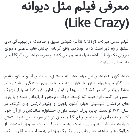
معرفی فیلم مثل دیوانه
(Like Crazy)
فیلم «مثل دیوانه» (Like Crazy) کاوشی عمیق و صادقانه در پیچیدگی های
عشق از راه دور است که با رویکردی واقع گرایانه، چالش های عاطفی و موانع
بیرونی یک رابطه عاشقانه را به تصویر می کشد و تجربه تماشایی تأثیرگذاری را
به ارمغان می آورد.
تماشاگران با تماشای این درام عاشقانه مستقل، به دنیای آنا و جیکوب قدم
می گذارند و همراه با آن ها، فراز و نشیب های دوری، دلتنگی و تلاش برای
حفظ پیوندی که در کشاکش مرزها و قوانین اداری قرار گرفته، را از نزدیک
لمس می کنند. این فیلم که توسط دریک دورموس کارگردانی شده و با بازی
های درخشان فلیسیتی جونز، آنتون یلچین و جنیفر لارنس جان گرفته، در
سال ۲۰۱۱ توانست جایزه بزرگ هیئت داوران جشنواره ساندنس را از آن خود
کند و به نمادی از سینمای واقع گرا و عمیق در ژانر خود تبدیل شود. «مثل
دیوانه» به دلیل شیوه ی ساخت منحصر به فرد خود، به ویژه استفاده از
دیالوگ های بداهه، حس طبیعی و ارگانیک ویژه ای به مخاطب منتقل می کند