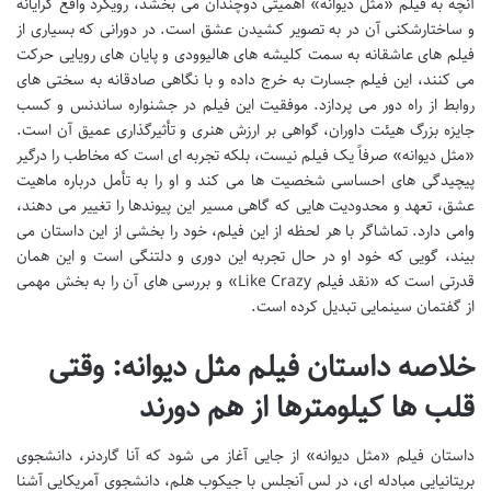
آنچه به فیلم «مثل دیوانه» اهمیتی دوچندان می بخشد، رویکرد واقع گرایانه
و ساختارشکنی آن در به تصویر کشیدن عشق است. در دورانی که بسیاری از
فیلم های عاشقانه به سمت کلیشه های هالیوودی و پایان های رویایی حرکت
می کنند، این فیلم جسارت به خرج داده و با نگاهی صادقانه به سختی های
روابط از راه دور می پردازد. موفقیت این فیلم در جشنواره ساندنس و کسب
جایزه بزرگ هیئت داوران، گواهی بر ارزش هنری و تأثیرگذاری عمیق آن است.
«مثل دیوانه» صرفاً یک فیلم نیست، بلکه تجربه ای است که مخاطب را درگیر
پیچیدگی های احساسی شخصیت ها می کند و او را به تأمل درباره ماهیت
عشق، تعهد و محدودیت هایی که گاهی مسیر این پیوندها را تغییر می دهند،
وامی دارد. تماشاگر با هر لحظه از این فیلم، خود را بخشی از این داستان می
بیند، گویی که خود او در حال تجربه این دوری و دلتنگی است و این همان
قدرتی است که «نقد فیلم Like Crazy» و بررسی های آن را به بخش مهمی
از گفتمان سینمایی تبدیل کرده است.
خلاصه داستان فیلم مثل دیوانه: وقتی
قلب ها کیلومترها از هم دورند
داستان فیلم «مثل دیوانه» از جایی آغاز می شود که آنا گاردنر، دانشجوی
بریتانیایی مبادله ای، در لس آنجلس با جیکوب هلم، دانشجوی آمریکایی آشنا