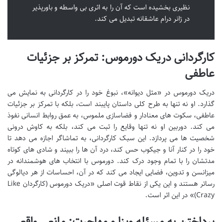
نظیری بخشیده است که آن را به اثری بی واسطه و باورپذیر
در ژانر درام عاشقانه تبدیل می کند.
کارگردانی دریک دورموس: تمرکز بر جزئیات
عاطفی
دریک دورموس در «مثل دیوانه»، نبوغ خود را در کارگردانی به نمایش می
گذارد. او نه تنها به طرح کلی داستان پایبند است، بلکه با تمرکز بر جزئیات
عاطفی، سکوت های معنادار و فضاسازی ملموس، به عمق روابط انسانی نفوذ
می کند. دوربین او نه تنها وقایع را ثبت می کند، بلکه به کاوش درونی
شخصیت ها می پردازد. این سبک کارگردانی، به تماشاگر اجازه می دهد تا
خود را در کنار آنا و جیکوب حس کند، درد آن ها را ببیند و شادی های کوتاه
مدتشان را با تمام وجود درک کند. دورموس با انتخاب های هوشمندانه در
میزانسن و تدوین، فضایی ایجاد می کند که در آن، احساسات از هر دیالوگی
رساتر هستند و این یکی از نقاط قوت اصلی «دریک دورموس (کارگردان Like
Crazy)» در این اثر است.
پرداختن به مسئله ویزا و مهاجرت: مانعی واقعی