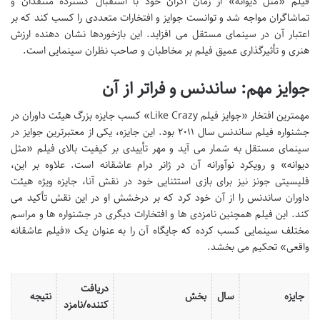
فیلم «مثل دیوانه» از زمان اکران خود با استقبال گسترده منتقدان و
تماشاگران مواجه شد و توانست جوایز و افتخارات متعددی را کسب کند که بر
اعتبار آن در سینمای مستقل می افزاید. این بازخوردها نشان دهنده ارزش
هنری و تأثیرگذاری عمیق فیلم بر مخاطبان و صاحب نظران سینمایی است.
جوایز مهم: ساندنس و فراتر از آن
مهمترین افتخار «جوایز فیلم Like Crazy» کسب جایزه بزرگ هیئت داوران در
جشنواره فیلم ساندنس سال ۲۰۱۱ بود. این جایزه، یکی از معتبرترین جوایز در
سینمای مستقل به شمار می آید و مهر تأییدی بر کیفیت بالای فیلم «مثل
دیوانه» و رویکرد نوآورانه آن در ژانر درام عاشقانه است. علاوه بر این،
فلیسیتی جونز نیز برای بازی استثنایی خود در نقش آنا، جایزه ویژه هیئت
داوران ساندنس را از آن خود کرد که بر درخشش او در این نقش تأکید می
کند. این فیلم همچنین نامزدی ها و افتخارات دیگری در جشنواره ها و مراسم
مختلف سینمایی کسب کرده که جایگاه آن را به عنوان یک «فیلم عاشقانه
واقعی» تحکیم می بخشد.
دریافت
جایزه
سال
بخش
نتیجه
کننده/نامزد