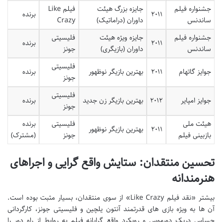
جشنواره فیلم
جایزه بزرگ هیئت
فیلم Like
۲۰۱۱
برنده
ساندنس
داوران (دراماتیک)
Crazy
جشنواره فیلم
جایزه ویژه هیئت
فلیسیتی
۲۰۱۱
برنده
ساندنس
داوران (بازیگری)
جونز
فلیسیتی
جوایز گاتهام
۲۰۱۱
بهترین بازیگر نوظهور
برنده
جونز
فلیسیتی
جوایز امپایر
۲۰۱۲
بهترین بازیگر زن جدید
برنده
جونز
هیئت ملی
فلیسیتی
برنده
۲۰۱۱
بهترین بازیگر نوظهور
بازبینی فیلم
جونز
(مشترک)
تحسین منتقدان: ستایش واقع گرایی و اجراهای
هنرمندانه
بیشتر «نقد فیلم Like Crazy» از سوی منتقدان، بسیار مثبت بوده است.
آن ها به ویژه بازی های قدرتمند آنتون یلچین و فلیسیتی جونز، کارگردانی
حساس دریک دورموس و رویکرد واقع گرایانه فیلم به روابط از راه دور را