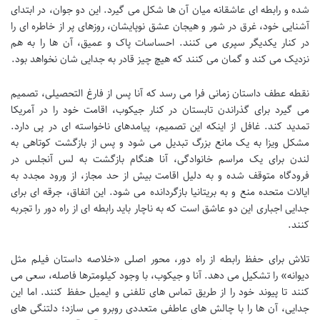
شده و رابطه ای عاشقانه میان آن ها شکل می گیرد. این دو جوان، در ابتدای
آشنایی خود، غرق در شور و هیجان عشق نوپایشان، روزهای پر از خاطره ای را
در کنار یکدیگر سپری می کنند. احساسات پاک و عمیق، آن ها را به هم
نزدیک می کند و گمان می کنند که هیچ چیز قادر به جدایی شان نخواهد بود.
نقطه عطف داستان زمانی فرا می رسد که آنا پس از فارغ التحصیلی، تصمیم
می گیرد برای گذراندن تابستان در کنار جیکوب، اقامت خود را در آمریکا
تمدید کند. غافل از اینکه این تصمیم، پیامدهای ناخواسته ای در پی دارد.
مشکل ویزا به یک مانع بزرگ تبدیل می شود و پس از بازگشت کوتاهی به
لندن برای یک مراسم خانوادگی، آنا هنگام بازگشت به لس آنجلس در
فرودگاه متوقف شده و به دلیل اقامت بیش از حد مجاز، از ورود مجدد به
ایالات متحده منع و به بریتانیا بازگردانده می شود. این اتفاق، جرقه ای برای
جدایی اجباری این دو عاشق است که به ناچار باید رابطه ای از راه دور را تجربه
کنند.
تلاش برای حفظ رابطه از راه دور، محور اصلی «خلاصه داستان فیلم مثل
دیوانه» را تشکیل می دهد. آنا و جیکوب، با وجود کیلومترها فاصله، سعی می
کنند تا پیوند خود را از طریق تماس های تلفنی و ایمیل حفظ کنند. اما این
جدایی، آن ها را با چالش های عاطفی متعددی روبرو می سازد؛ دلتنگی های