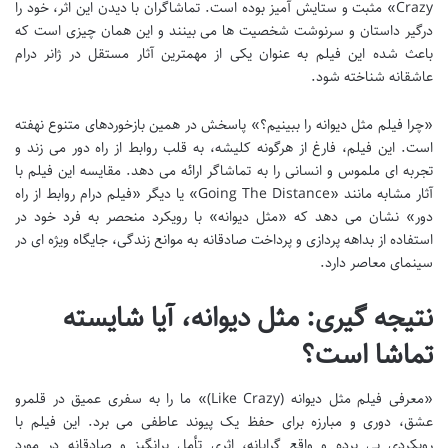
Crazy» مثبت و ستایش آمیز بوده است. تماشاگران با دیدن این اثر، خود را
درگیر داستان و سرنوشت شخصیت ها می بینند و این همان چیزی است که
باعث شده این فیلم به عنوان یکی از مهمترین آثار مستقل در ژانر درام
عاشقانه شناخته شود.
«چرا فیلم مثل دیوانه را ببینیم؟» پاسخش در همین بازخوردهای متنوع نهفته
است. این فیلم، فارغ از هرگونه کلیشه، به قلب روابط از راه دور می زند و
تجربه ای ملموس و انسانی را به تماشاگر ارائه می دهد. مقایسه این فیلم با
آثار مشابه مانند «Going The Distance» یا دیگر «فیلم درام روابط از راه
دور» نشان می دهد که «مثل دیوانه» با رویکرد منحصر به فرد خود در
استفاده از بداهه پردازی و پرداخت صادقانه به موانع زندگی، جایگاه ویژه ای در
سینمای معاصر دارد.
نتیجه گیری: مثل دیوانه، آیا شایسته
تماشا است؟
«معرفی فیلم مثل دیوانه (Like Crazy)» ما را به سفری عمیق در قلمرو
عشق، دوری و مبارزه برای حفظ یک پیوند عاطفی می برد. این فیلم با
رویکردی بی پرده و واقع گرایانه، اثری تأمل برانگیز و صادقانه در مورد