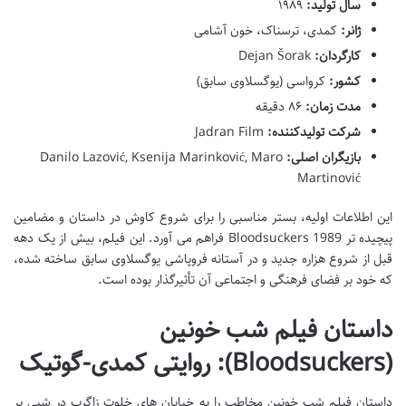
سال تولید:
۱۹۸۹
ژانر:
کمدی، ترسناک، خون آشامی
کارگردان:
Dejan Šorak
کشور:
کرواسی (یوگسلاوی سابق)
مدت زمان:
۸۶ دقیقه
شرکت تولیدکننده:
Jadran Film
بازیگران اصلی:
Danilo Lazović, Ksenija Marinković, Maro
Martinović
این اطلاعات اولیه، بستر مناسبی را برای شروع کاوش در داستان و مضامین
پیچیده تر Bloodsuckers 1989 فراهم می آورد. این فیلم، بیش از یک دهه
قبل از شروع هزاره جدید و در آستانه فروپاشی یوگسلاوی سابق ساخته شده،
که خود بر فضای فرهنگی و اجتماعی آن تأثیرگذار بوده است.
داستان فیلم شب خونین
(Bloodsuckers): روایتی کمدی-گوتیک
داستان فیلم شب خونین مخاطب را به خیابان های خلوت زاگرب در شبی پر