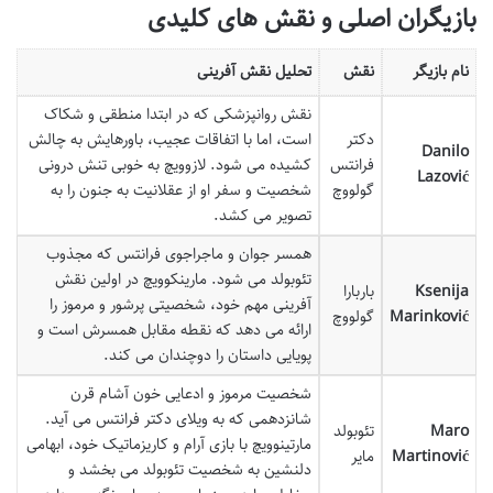
بازیگران اصلی و نقش های کلیدی
نام بازیگر
نقش
تحلیل نقش آفرینی
نقش روانپزشکی که در ابتدا منطقی و شکاک
دکتر
است، اما با اتفاقات عجیب، باورهایش به چالش
Danilo
فرانتس
کشیده می شود. لازوویچ به خوبی تنش درونی
Lazović
گولووچ
شخصیت و سفر او از عقلانیت به جنون را به
تصویر می کشد.
همسر جوان و ماجراجوی فرانتس که مجذوب
تئوبولد می شود. مارینکوویچ در اولین نقش
Ksenija
باربارا
آفرینی مهم خود، شخصیتی پرشور و مرموز را
Marinković
گولووچ
ارائه می دهد که نقطه مقابل همسرش است و
پویایی داستان را دوچندان می کند.
شخصیت مرموز و ادعایی خون آشام قرن
شانزدهمی که به ویلای دکتر فرانتس می آید.
Maro
تئوبولد
مارتینوویچ با بازی آرام و کاریزماتیک خود، ابهامی
Martinović
مایر
دلنشین به شخصیت تئوبولد می بخشد و