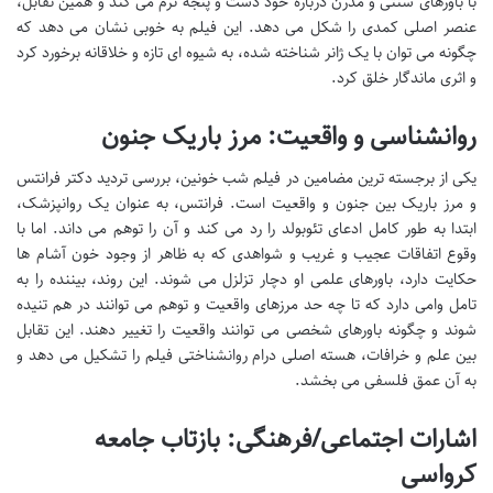
با باورهای سنتی و مدرن درباره خود دست و پنجه نرم می کند و همین تقابل،
عنصر اصلی کمدی را شکل می دهد. این فیلم به خوبی نشان می دهد که
چگونه می توان با یک ژانر شناخته شده، به شیوه ای تازه و خلاقانه برخورد کرد
و اثری ماندگار خلق کرد.
روانشناسی و واقعیت: مرز باریک جنون
یکی از برجسته ترین مضامین در فیلم شب خونین، بررسی تردید دکتر فرانتس
و مرز باریک بین جنون و واقعیت است. فرانتس، به عنوان یک روانپزشک،
ابتدا به طور کامل ادعای تئوبولد را رد می کند و آن را توهم می داند. اما با
وقوع اتفاقات عجیب و غریب و شواهدی که به ظاهر از وجود خون آشام ها
حکایت دارد، باورهای علمی او دچار تزلزل می شوند. این روند، بیننده را به
تامل وامی دارد که تا چه حد مرزهای واقعیت و توهم می توانند در هم تنیده
شوند و چگونه باورهای شخصی می توانند واقعیت را تغییر دهند. این تقابل
بین علم و خرافات، هسته اصلی درام روانشناختی فیلم را تشکیل می دهد و
به آن عمق فلسفی می بخشد.
اشارات اجتماعی/فرهنگی: بازتاب جامعه
کرواسی