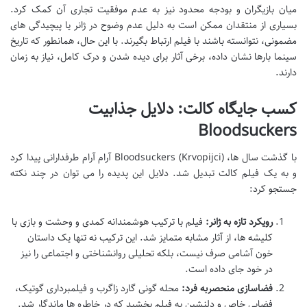
میان بازیگران و بودجه محدود نیز به عدم موفقیت تجاری آن کمک کرد.
بسیاری از منتقدان ممکن است به دلیل عدم وضوح در ژانر یا پیچیدگی های
مضمونی، نتوانسته باشند با فیلم ارتباط بگیرند. با این حال، همانطور که تاریخ
سینما بارها نشان داده، برخی آثار برای دیده شدن و درک کامل، نیاز به زمان
دارند.
کسب جایگاه کالت: دلایل جذابیت
Bloodsuckers
با گذشت سال ها، Bloodsuckers (Krvopijci) آرام آرام طرفدارانی پیدا کرد
و به یک فیلم کالت تبدیل شد. دلایل این پدیده را می توان در چند نکته
جستجو کرد:
رویکرد تازه به ژانر:
فیلم با ترکیب هوشمندانه کمدی و وحشت و بازی با
کلیشه ها، از آثار مشابه متمایز شد. این ترکیب نه تنها یک داستان
خون آشامی صرف نیست، بلکه تحلیلی روانشناختی و اجتماعی را نیز
در خود جای داده است.
فضاسازی منحصربه فرد:
محله گونی گارد زاگرب و فیلمبرداری گوتیک،
فضایی خاص و دلنشین به فیلم بخشید که در خاطره ها ماندگار شد.