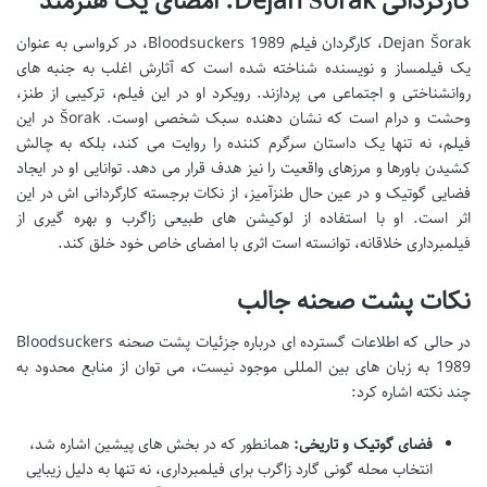
کارگردانی Dejan Šorak: امضای یک هنرمند
Dejan Šorak، کارگردان فیلم Bloodsuckers 1989، در کرواسی به عنوان
یک فیلمساز و نویسنده شناخته شده است که آثارش اغلب به جنبه های
روانشناختی و اجتماعی می پردازند. رویکرد او در این فیلم، ترکیبی از طنز،
وحشت و درام است که نشان دهنده سبک شخصی اوست. Šorak در این
فیلم، نه تنها یک داستان سرگرم کننده را روایت می کند، بلکه به چالش
کشیدن باورها و مرزهای واقعیت را نیز هدف قرار می دهد. توانایی او در ایجاد
فضایی گوتیک و در عین حال طنزآمیز، از نکات برجسته کارگردانی اش در این
اثر است. او با استفاده از لوکیشن های طبیعی زاگرب و بهره گیری از
فیلمبرداری خلاقانه، توانسته است اثری با امضای خاص خود خلق کند.
نکات پشت صحنه جالب
در حالی که اطلاعات گسترده ای درباره جزئیات پشت صحنه Bloodsuckers
1989 به زبان های بین المللی موجود نیست، می توان از منابع محدود به
چند نکته اشاره کرد:
فضای گوتیک و تاریخی:
همانطور که در بخش های پیشین اشاره شد،
انتخاب محله گونی گارد زاگرب برای فیلمبرداری، نه تنها به دلیل زیبایی