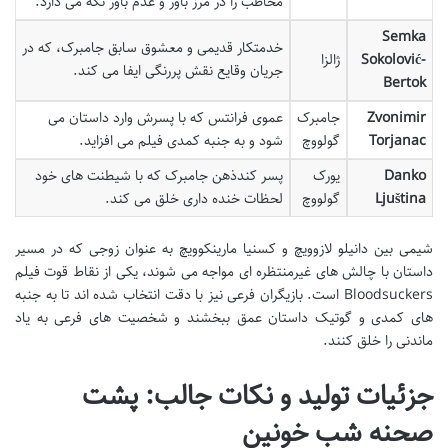
مخاطب را در مرز باور و عدم باور نگه می دارد.
Semka
خدمتکار قدیمی و معشوق سابق جامبرک، که در
Sokolović-
ژالزا
جریان وقایع نقش پررنگی ایفا می کند.
Bertok
Zvonimir
جامبرک
عموی فرانتس که با پسرش وارد داستان می
Torjanac
گولووچ
شود و به جنبه کمدی فیلم می افزاید.
Danko
یورک
پسر کندذهن جامبرک که با شیطنت های خود
Ljuština
گولووچ
لحظات خنده داری خلق می کند.
شیمی بین دانیلو لازوویچ و کسنیا مارینکوویچ به عنوان زوجی که در مسیر
داستان با چالش های غیرمنتظره ای مواجه می شوند، یکی از نقاط قوت فیلم
Bloodsuckers است. بازیگران فرعی نیز با دقت انتخاب شده اند تا به جنبه
های کمدی و گوتیک داستان عمق ببخشند و شخصیت های فرعی به یاد
ماندنی را خلق کنند.
جزئیات تولید و نکات جالب: پشت
صحنه شب خونین