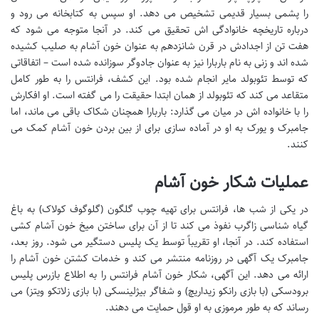
را پشمی بسیار قدیمی تشخیص می دهد. او سپس به کتابخانه می رود و
درباره تاریخچه خانوادگی اش تحقیق می کند. در آنجا متوجه می شود که
هفت تن از اجدادش در قرن شانزدهم به عنوان خون آشام به صلیب کشیده
شده اند و زنی به نام باربارا نیز به عنوان جادوگر سوزانده شده است – اتفاقاتی
که توسط تئوبولد مایر انجام شده بود. این کشف، فرانتس را به طور کامل
متقاعد می کند که تئوبولد از همان ابتدا حقیقت را می گفته است. او افکارش
را با خانواده اش در میان می گذارد: باربارا همچنان شکاک باقی می ماند، اما
جامبرک و یورک به او در آماده سازی برای از بین بردن خون آشام کمک می
کنند.
عملیات شکار خون آشام
در یکی از شب ها، فرانتس برای تهیه چوب گلگون (گلوگوف کولاک) به باغ
گیاه شناسی زاگرب نفوذ می کند تا از آن برای ساختن میخ خون آشام کشی
استفاده کند. در آنجا، او تقریباً توسط یک پلیس دستگیر می شود. روز بعد،
جامبرک یک آگهی در روزنامه منتشر می کند و خدمات کشتن خون آشام را
ارائه می دهد. این آگهی، شکار خون آشام فرانتس را به اطلاع بازرس پلیس
برودسکی (با بازی رانکو زیداریچ) و شفاگر بیژلینسکی (با بازی زلاتکو ویتز) می
رساند که به طور مرموزی به او قول حمایت می دهند.