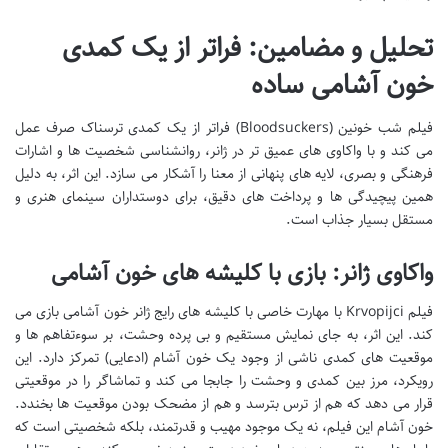
تحلیل و مضامین: فراتر از یک کمدی
خون آشامی ساده
فیلم شب خونین (Bloodsuckers) فراتر از یک کمدی ترسناک صرف عمل
می کند و با واکاوی های عمیق تر در ژانر، روانشناسی شخصیت ها و اشارات
فرهنگی و بصری، لایه های پنهانی از معنا را آشکار می سازد. این اثر، به دلیل
همین پیچیدگی ها و پرداخت های دقیق، برای دوستداران سینمای هنری و
مستقل بسیار جذاب است.
واکاوی ژانر: بازی با کلیشه های خون آشامی
فیلم Krvopijci با مهارت خاصی با کلیشه های رایج ژانر خون آشامی بازی می
کند. این اثر، به جای نمایش مستقیم و بی پرده وحشت، بر سوءتفاهم ها و
موقعیت های کمدی ناشی از وجود یک خون آشام (ادعایی) تمرکز دارد. این
رویکرد، مرز بین کمدی و وحشت را جابجا می کند و تماشاگر را در موقعیتی
قرار می دهد که هم از ترس بترسد و هم از مضحک بودن موقعیت ها بخندد.
خون آشام این فیلم، نه یک موجود مهیب و قدرتمند، بلکه شخصیتی است که