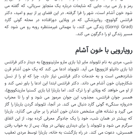
رمز و راز می برد، جایی که شایعات درباره یک متجاوز سریالی، که گفته می
شود خون آشام است، شهر را فرا گرفته. در این فضای پر از بیم و امید، دکتر
فرانتس گولووچ، روانپزشکی که در ویلایی دورافتاده در محله گونی گارد
(Gornji Grad) زندگی می کند، با مهمانی غیرمنتظره روبه رو می شود که
مسیر زندگی او را دگرگون می کند.
رویارویی با خون آشام
شبی، مردی به نام تئوبولد مایر (با بازی مارو مارتینوویچ) به دیدار دکتر فرانتس
(با بازی دانیلو لازوویچ) می آید. تئوبولد ادعا می کند که یک خون آشام قرن
شانزدهمی است و به خدمات دکتر فرانتس نیاز دارد، چرا که او را از نسل
شکارچیان خون آشام می داند. دکتر فرانتس ابتدا این ادعا را باور نمی کند و
از او می خواهد که ویلای او را ترک کند. اما باربارا (با بازی کسنیا مارینکوویچ)،
همسر جوان فرانتس، مجذوب این جوان مرموز می شود و او را تا محراب
«دروازه سنگی» گونی گارد دنبال می کند. در آنجا، تئوبولد گردن باربارا را گاز
می گیرد و نشانه های مشخص دندان خون آشام را بر جای می گذارد. باربارا
که پیشتر در همان شب، خود را یک جادوگر معرفی کرده بود، از این اتفاق
سرگرم می شود و تئوبولد را برای دیداری پنهانی در ویلا، پس از به خواب رفتن
همسرش، دعوت می کند. در راه بازگشت به خانه، باربارا توسط مردی تعقیب