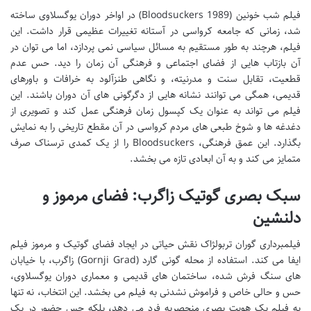
فیلم شب خونین (Bloodsuckers 1989) در اواخر دوران یوگسلاوی ساخته
شد، زمانی که جامعه کرواسی در آستانه تغییرات عظیمی قرار داشت. این
فیلم، هرچند به طور مستقیم به مسائل سیاسی نمی پردازد، اما می توان در
آن بازتاب هایی از فضای اجتماعی و فرهنگی آن زمان را دید. حس عدم
قطعیت، تقابل سنت و مدرنیته، و نگاهی طنزآلود به خرافات و باورهای
قدیمی، همگی می توانند نشانه هایی از دگرگونی های آن دوران باشند. این
فیلم می تواند به عنوان یک کپسول زمان فرهنگی عمل کند و تصویری از
دغدغه ها و شوخ طبعی های مردم کرواسی در آن مقطع تاریخی را به نمایش
بگذارد. این عمق فرهنگی، Bloodsuckers را از یک کمدی ترسناک صرف
متمایز می کند و به آن ابعادی تازه می بخشد.
سبک بصری گوتیک زاگرب: فضای مرموز و
دلنشین
فیلمبرداری گوران تربولژاک نقش حیاتی در ایجاد فضای گوتیک و مرموز فیلم
ایفا می کند. استفاده از محله گونی گارد (Gornji Grad) زاگرب، با خیابان
های سنگ فرش شده، ساختمان های قدیمی و معماری دوران یوگسلاوی،
حس و حالی خاص و فراموش نشدنی به فیلم می بخشد. این انتخاب، نه تنها
به فیلم یک هویت بصری منحصربه فرد می دهد، بلکه حس حضور در یک