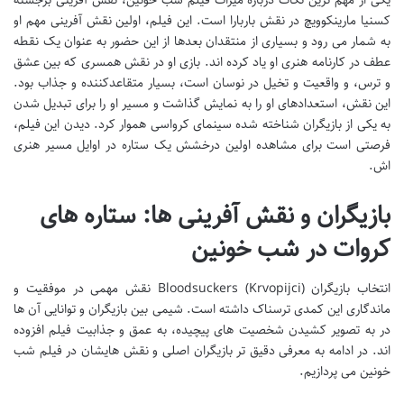
یکی از مهم ترین نکات درباره میراث فیلم شب خونین، نقش آفرینی برجسته
کسنیا مارینکوویچ در نقش باربارا است. این فیلم، اولین نقش آفرینی مهم او
به شمار می رود و بسیاری از منتقدان بعدها از این حضور به عنوان یک نقطه
عطف در کارنامه هنری او یاد کرده اند. بازی او در نقش همسری که بین عشق
و ترس، و واقعیت و تخیل در نوسان است، بسیار متقاعدکننده و جذاب بود.
این نقش، استعدادهای او را به نمایش گذاشت و مسیر او را برای تبدیل شدن
به یکی از بازیگران شناخته شده سینمای کرواسی هموار کرد. دیدن این فیلم،
فرصتی است برای مشاهده اولین درخشش یک ستاره در اوایل مسیر هنری
اش.
بازیگران و نقش آفرینی ها: ستاره های
کروات در شب خونین
انتخاب بازیگران Bloodsuckers (Krvopijci) نقش مهمی در موفقیت و
ماندگاری این کمدی ترسناک داشته است. شیمی بین بازیگران و توانایی آن ها
در به تصویر کشیدن شخصیت های پیچیده، به عمق و جذابیت فیلم افزوده
اند. در ادامه به معرفی دقیق تر بازیگران اصلی و نقش هایشان در فیلم شب
خونین می پردازیم.