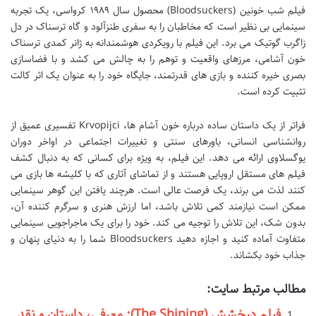
فیلم شب خونین (Bloodsuckers) محصول سال ۱۹۸۹ کرواسی، یک تجربه
سینمایی بی نظیر است که مخاطبان را به سفری طنزآلود و گاه ترسناک در دل
زاگرب گوتیک می برد. این فیلم با رویکردی هوشمندانه به ژانر کمدی ترسناک
خون آشامی، مرزهای واقعیت و توهم را به چالش می کشد و با فضاسازی
بصری خیره کننده و بازی های قدرتمند، جایگاه خود را به عنوان یک اثر کالت
تثبیت کرده است.
فراتر از یک داستان ساده درباره خون آشام ها، Krvopijci تفسیری عمیق از
روانشناسی انسانی، باورهای سنتی و تغییرات اجتماعی در اواخر دوران
یوگسلاوی ارائه می دهد. این فیلم، به ویژه برای کسانی که به دنبال کشف
فیلم های مستقل اروپایی هستند و از تماشای آثاری که با کلیشه ها بازی می
کنند لذت می برند، یک فرصت عالی است. هرچند یافتن این گوهر سینمایی
ممکن است نیازمند کمی تلاش باشد، اما ارزش هنری و سرگرم کننده آن،
بدون شک، این تلاش را توجیه می کند. خود را برای یک ماجراجویی سینمایی
متفاوت آماده کنید و اجازه دهید Bloodsuckers شما را به دنیای پنهان و
جذاب خود بکشاند.
مطالب مرتبط سایت:
فیلم درخشش (The Shining): معرفی، داستان و نقد