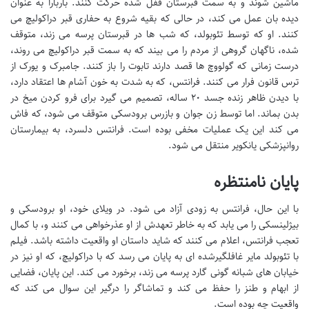
ماشین شوند و به سمت قبرستان قفل شده حرکت کنند. باربارا به عنوان
دیده بان عمل می کند، در حالی که بقیه شروع به حفاری قبر دراکولیچ می
کنند. او که توسط تئوبولد، که شب ها در قبرستان پرسه می زند، متوقف
شده، ناگهان گروهی از مردم را می بیند که به سمت قبر دراکولیچ می روند،
درست زمانی که گولووچ ها قصد دارند تابوت را باز کنند. جامبرک و یورک از
ترس قانون فرار می کنند. فرانتس، که به شدت به خون آشام ها اعتقاد دارد،
با دیدن ظاهر زنده جسد ۲۰ ساله، تصمیم می گیرد برای فرو کردن میخ در
بدن بماند. اما توسط زن جوان و بازرس برودسکی متوقف می شود، که فاش
می کند این یک عملیات مخفی بوده است. فرانتس دلسرد، به بیمارستان
روانپزشکی یانکویر منتقل می شود.
پایان نامنتظره
با این حال، فرانتس به زودی آزاد می شود. در ویلای خود، او برودسکی و
بیژلینسکی را می یابد که به خاطر تعهدش از او عذرخواهی می کنند و، با کمال
تعجب فرانتس، اعلام می کنند که شاید داستان او واقعیت داشته باشد. فیلم
با تئوبولد مایر غافلگیرشده ای به پایان می رسد که با دراکولیچ، که او نیز در
خیابان های شبانه گونی گارد پرسه می زند، برخورد می کند. این پایان، فضایی
از ابهام و طنز را حفظ می کند و تماشاگر را درگیر این سوال می کند که
واقعیت چه بوده است.