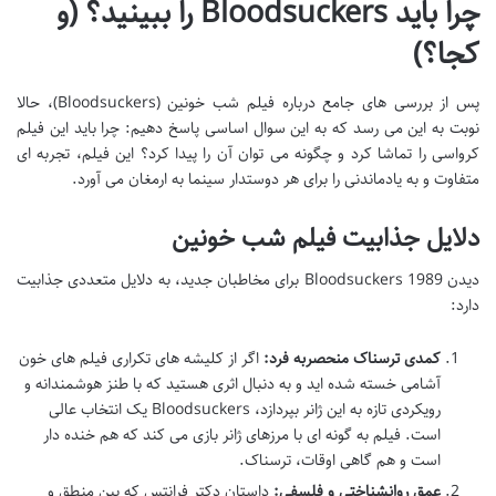
چرا باید Bloodsuckers را ببینید؟ (و
کجا؟)
پس از بررسی های جامع درباره فیلم شب خونین (Bloodsuckers)، حالا
نوبت به این می رسد که به این سوال اساسی پاسخ دهیم: چرا باید این فیلم
کرواسی را تماشا کرد و چگونه می توان آن را پیدا کرد؟ این فیلم، تجربه ای
متفاوت و به یادماندنی را برای هر دوستدار سینما به ارمغان می آورد.
دلایل جذابیت فیلم شب خونین
دیدن Bloodsuckers 1989 برای مخاطبان جدید، به دلایل متعددی جذابیت
دارد:
کمدی ترسناک منحصربه فرد:
اگر از کلیشه های تکراری فیلم های خون
آشامی خسته شده اید و به دنبال اثری هستید که با طنز هوشمندانه و
رویکردی تازه به این ژانر بپردازد، Bloodsuckers یک انتخاب عالی
است. فیلم به گونه ای با مرزهای ژانر بازی می کند که هم خنده دار
است و هم گاهی اوقات، ترسناک.
عمق روانشناختی و فلسفی:
داستان دکتر فرانتس که بین منطق و