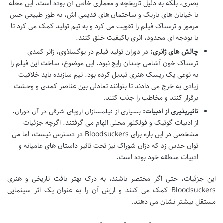
بصری، بلکه به دلیل تاریخچه و معماری خاص آن بوده است. این محله
با خیابان های باریک و ساختمان های قدیمی اش، به طور طبیعی حس
مرموز و ترسناک فیلم را تقویت می کرد و به تیم تولید کمک می کرد تا
با بودجه ای محدود، اثری باکیفیت خلق کنند.
چالش های ژانری:
در دوران تولید فیلم در یوگسلاوی، ژانر کمدی
ترسناک خون آشامی چندان رایج نبود. این موضوع، ساخت این فیلم را
به نوعی یک ریسک هنری تبدیل کرده بود. تیم سازنده باید خلاقیت
زیادی به خرج می دادند تا بتوانند تعادلی بین عناصر کمدی و وحشت
برقرار کنند و مخاطب را جذب کنند.
تاثیرپذیری از ادبیات:
بسیاری از فیلمسازان اروپای شرقی در آن دوران،
از ادبیات گوتیک و فولکلور محلی الهام می گرفتند. اگرچه جزئیات
مشخصی در این باره برای Bloodsuckers در دسترس نیست، اما می
توان حدس زد که دژان شوراک نیز تحت تاثیر داستان های عامیانه و
ادبیات منطقه خود بوده است.
این جزئیات، حتی اگر مختصر باشند، به درک بهتر بافت تاریخی و هنری
Bloodsuckers کمک می کنند و ارزش آن را به عنوان یک اثر سینمایی
مستقل بیشتر نشان می دهند.