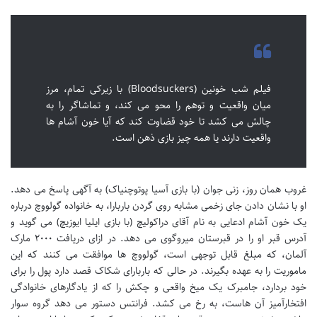
فیلم شب خونین (Bloodsuckers) با زیرکی تمام، مرز
میان واقعیت و توهم را محو می کند، و تماشاگر را به
چالش می کشد تا خود قضاوت کند که آیا خون آشام ها
واقعیت دارند یا همه چیز بازی ذهن است.
غروب همان روز، زنی جوان (با بازی آسیا پوتوچنیاک) به آگهی پاسخ می دهد.
او با نشان دادن جای زخمی مشابه روی گردن باربارا، به خانواده گولووچ درباره
یک خون آشام ادعایی به نام آقای دراکولیچ (با بازی ایلیا ایوزیچ) می گوید و
آدرس قبر او را در قبرستان میروگوی می دهد. در ازای دریافت ۲۰۰۰ مارک
آلمان، که مبلغ قابل توجهی است، گولووچ ها موافقت می کنند که این
ماموریت را به عهده بگیرند. در حالی که باربارای شکاک قصد دارد پول را برای
خود بردارد، جامبرک یک میخ واقعی و چکش را که از یادگارهای خانوادگی
افتخارآمیز آن هاست، به رخ می کشد. فرانتس دستور می دهد گروه سوار