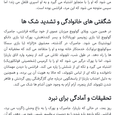
می شود که او را با متجاوز اشتباه می گیرد و به او اسپری فلفل می زند؛ اما
سپس متوجه می شود که این مرد، فرانتس بوده است.
شگفتی های خانوادگی و تشدید شک ها
در همین حین، ویلای گولووچ میزبان عموی از خود بیگانه فرانتس، جامبرک
گولووچ (با بازی زونیمیر توریاناک) و پسر کندذهنش، یورک (با بازی دانکو
لیوشتینا) می شود. جامبرک در گذشته، معشوق «ژالزا» (با بازی سمکا
سوکولویچ-برتوک)، خدمتکار خانه بوده و او را متقاعد می کند که مخفیانه آن
ها را راه دهد. در طول شب، تئوبولد تلاش می کند از پنجره وارد اتاق باربارا
شود، اما با یورک درگیر می شود که او را با کرمپس (شخصیتی فولکلوریک)
اشتباه می گیرد و تکه ای از شنلش را پاره می کند. فرانتس با دیدن مهمانان
ناخوانده و تکه ای از لباس تئوبولد، که حالا به هویت آن پی برده، و همچنین
به دلیل اجتناب باربارا از پاسخگویی درباره جای گازگرفتگی روی گردنش و ظاهر
شدن تئوبولد کنار پنجره، آرام آرام به وجود خون آشام ها شک می کند.
تحقیقات و آمادگی برای نبرد
روز بعد، در حالی که باربارا، جامبرک و یورک را به باغ وحش زاگرب می برد،
فرانتس تکه پارچه پاره شده را به دوست پروفسور شیمی خود می دهد، که آن