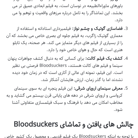
باورهای ماوراءالطبیعه در نوسان است، به فیلم ابعادی عمیق تر می
بخشد. این تماشاگر را به تامل درباره مرزهای واقعیت و توهم وا می
دارد.
فضاسازی گوتیک و چشم نواز:
فیلمبرداری استادانه و استفاده از
معماری گوتیک زاگرب، به فیلم جلوه ای بصری خاص می بخشد که آن
را از بسیاری از فیلم های دیگر متمایز می کند. هر صحنه، یک تابلو
هنری است که حال و هوای خاص خود را دارد.
کشف یک فیلم کالت:
برای کسانی که به دنبال کشف جواهرات پنهان
سینما و فیلم های کالت هستند، Bloodsuckers فرصتی بی نظیر
است. این فیلم، نمونه ای عالی از آثاری است که در زمان خود دیده
نشدند اما با گذر زمان، ارزش هایشان آشکار شد.
معرفی سینمای اروپای شرقی:
این فیلم پنجره ای به سوی سینمای
کرواسی و اروپای شرقی در دهه های پایانی قرن بیستم می گشاید و به
مخاطب امکان می دهد با فرهنگ و سبک فیلمسازی متفاوتی آشنا
شود.
چالش های یافتن و تماشای Bloodsuckers
با توجه به اینکه Bloodsuckers یک فیلم قدیمی و محصول یک کشور خاص