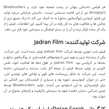
هر فیلمی داستانی پنهان در پشت صحنه خود دارد، و Bloodsuckers
(Krvopijci) نیز از این قاعده مستثنی نیست. دانستن جزئیاتی درباره تولید
این فیلم کرواسی (یوگسلاوی سابق) به ما کمک می کند تا درک عمیق تری از
چالش ها و خلاقیت های به کار رفته در آن پیدا کنیم. این اطلاعات، فیلم را از
یک اثر ساده فراتر برده و آن را در بستر فرهنگی و سینمایی خود قرار می دهد.
شرکت تولیدکننده: Jadran Film
فیلم شب خونین توسط شرکت Jadran Film تولید شده است. این شرکت،
یکی از برجسته ترین و مهم ترین استودیوهای فیلمسازی در یوگسلاوی سابق و
بعدها در کرواسی بود. Jadran Film در طول دهه ها فعالیت خود، نقش
کلیدی در تولید صدها فیلم، از جمله آثار بلند، مستند و انیمیشن داشته
است. این شرکت به خاطر زیرساخت های قوی و توانایی های تولیدی اش،
حتی در دوران کمونیسم، شهره بود و بسیاری از فیلمسازان بین المللی نیز
برای فیلمبرداری به این استودیو می آمدند. تولید Bloodsuckers توسط
چنین شرکتی، نشان دهنده تعهد به سینمای باکیفیت و ژانرهای متنوع در آن
دوران بود.