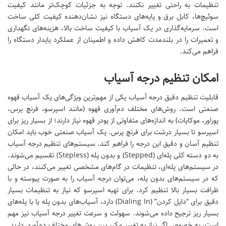
تنظیمات به راحتی تغییر نکنند. توجه به جزئیات کوچک‌تر مانند کیفیت
سوئیچ‌ها، کابل برق و پایه‌های دستگاه نیز نشان‌دهنده کیفیت کلی ساخت
است. سرمایه‌گذاری در یک آسیاب با کیفیت ساخت بالا، هزینه‌های نگهداری
و تعمیرات را در بلندمدت کاهش داده و اطمینان از عملکرد پایدار دستگاه را
فراهم می‌کند.
امکان تنظیم درجه آسیاب
قابلیت تنظیم دقیق درجه آسیاب یکی از مهم‌ترین ویژگی‌های یک آسیاب قهوه
صنعتی است. روش‌های مختلف دم‌آوری قهوه (مانند اسپرسو، فرنچ پرس،
پوراور، موکاپات) به اندازه‌های متفاوتی از پودر قهوه نیاز دارند؛ از بسیار ریز برای
اسپرسو تا بسیار درشت برای فرنچ پرس. یک آسیاب صنعتی خوب باید امکان
تنظیم آسان و دقیق این درجه را فراهم کند. سیستم‌های تنظیم درجه آسیاب
به دو دسته کلی پله‌ای (Stepped) و بدون پله (Stepless) تقسیم می‌شوند.
در سیستم‌های پله‌ای، تنظیمات در گام‌های مشخصی تغییر می‌کنند، در حالی
که در سیستم‌های بدون پله، می‌توان درجه آسیاب را به صورت پیوسته و با
ظرافت بسیار بالا تنظیم کرد. برای تهیه اسپرسو که نیاز به تنظیمات بسیار
دقیق برای “دایل کردن” (Dialing In) دارد، آسیاب‌های بدون پله یا با پله‌های
بسیار ریز ترجیح داده می‌شوند. سهولت و سرعت تغییر درجه آسیاب نیز مهم
است، به خصوص اگر نیاز به تغییر مکرر بین روش‌های مختلف دم‌آوری دارید.