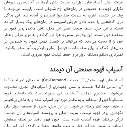
مزیت اصلی آسیاب‌های دوزردار، سرعت بالای آن‌ها در آماده‌سازی دوزهای
تکراری قهوه، به خصوص در زمان‌های اوج شلوغی است. باریستا می‌تواند با
چند بار کشیدن اهرم، به سرعت چند دوز اسپرسو را آماده کند. این ویژگی
برای کافه‌هایی با حجم بالای فروش اسپرسو در زمان‌های پیک بسیار کارآمد
است. با این حال، نقطه ضعف اصلی این مدل، باقی ماندن پودر قهوه در
محفظه دوزر است. این پودر در تماس با هوا قرار گرفته و به مرور تازگی و عطر
خود را از دست می‌دهد که می‌تواند بر کیفیت نهایی قهوه، به خصوص در
زمان‌های کم‌کار یا برای سفارشات با فواصل زمانی طولانی، تأثیر منفی بگذارد.
تمیزکاری منظم محفظه دوزر برای حفظ کیفیت قهوه ضروری است.
آسیاب قهوه صنعتی آن دیمند
آسیاب‌های قهوه صنعتی آن دیمند (On-Demand) به معنای “در لحظه” یا
“بر اساس تقاضا” هستند و نسل جدیدتری از آسیاب‌های تجاری محسوب
می‌شوند. مکانیزم عملکرد آن‌ها به این صورت است که دانه‌های قهوه
مستقیماً قبل از استفاده و به مقدار مورد نیاز آسیاب شده و به داخل پرتافیلتر
یا ظرف مورد نظر ریخته می‌شوند. در این مدل، خبری از محفظه دوزر برای
نگهداری پودر قهوه نیست. مزیت اصلی و برجسته آسیاب‌های آن دیمند،
تازگی بی‌نظیر قهوه آسیاب شده است. چون قهوه دقیقاً در لحظه سفارش
آسیاب می‌شود، حداکثر عطر و طعم دانه‌ها حفظ می‌گردد. این امر برای