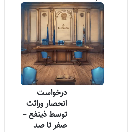
درخواست
انحصار وراثت
توسط ذینفع –
صفر تا صد