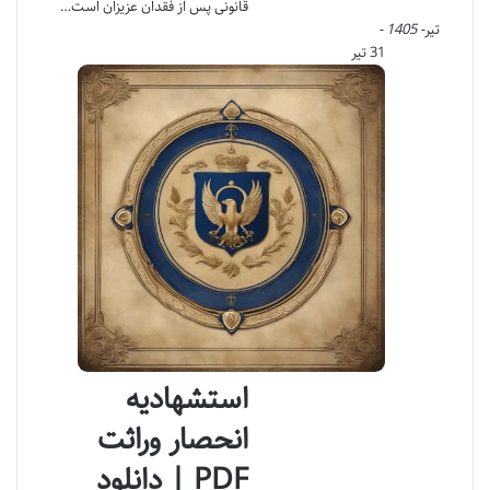
قانونی پس از فقدان عزیزان است…
تیر
- 1405 -
31 تیر
استشهادیه
انحصار وراثت
PDF | دانلود