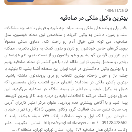
1404/11/26
بهترین وکیل ملکی در صادقیه
وقتی پای پرونده های ملکی وسط میاد، چه خرید و فروش باشه، چه مشکلات
سند و زمین، داشتن یه وکیل کاربلد و متخصص توی محله خودمون، مثل
صادقیه، می تونه کلی خیال آدم رو راحت کنه. دعاوی ملکی معمولاً
پیچیدگی‌های خاص خودشون رو دارن و بدون کمک یه وکیل باتجربه، ممکنه
توی هزارتوی قوانین گم بشیم و هم وقتمون رو از دست بدیم، هم هزینه‌های
زیادی رو متحمل بشیم. تو این مقاله قراره با هم گشتی تو محله صادقیه بزنیم
و با بهترین وکیل دادگستری در غرب تهران این منطقه آشنا بشیم تا بتونید با
چشم باز و خیال راحت، بهترین انتخاب رو برای پرونده‌تون داشته باشید.
بهترین وکلای ملکی در صادقیه: راهنمای جامع انتخاب وکیل متخصص اگه
دنبال یه وکیل خوب و حرفه‌ای تو زمینه املاک در صادقیه می‌گردید، این
جدول بهتون کمک می‌کنه تا اطلاعات اولیه رو درباره چند تا از بهترین گزینه‌ها
پیدا کنید و با آگاهی بیشتری قدم بردارید. عنوان مرکز امتیاز کاربران آدرس
وب سایت تلفن ساعت فعالیت گروه وکلای یعقوبی 5 (45 رای) تهران خیابان
ستارخان بین فلکه اول و دوم صادقیه پلاک ۷۴۹ طبقه همکف واحد ۲
https://yaghobilawyer.com/ 09128478662 تماس بگیرید. دفتر
وکالت دادگران عدل صادقیه ۴.۹ ایران، استان تهران، تهران، منطقه ۲، …