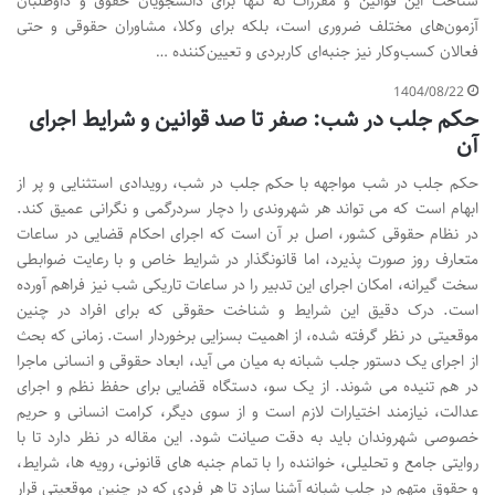
شناخت این قوانین و مقررات نه تنها برای دانشجویان حقوق و داوطلبان
آزمون‌های مختلف ضروری است، بلکه برای وکلا، مشاوران حقوقی و حتی
فعالان کسب‌وکار نیز جنبه‌ای کاربردی و تعیین‌کننده …
1404/08/22
حکم جلب در شب: صفر تا صد قوانین و شرایط اجرای
آن
حکم جلب در شب مواجهه با حکم جلب در شب، رویدادی استثنایی و پر از
ابهام است که می تواند هر شهروندی را دچار سردرگمی و نگرانی عمیق کند.
در نظام حقوقی کشور، اصل بر آن است که اجرای احکام قضایی در ساعات
متعارف روز صورت پذیرد، اما قانونگذار در شرایط خاص و با رعایت ضوابطی
سخت گیرانه، امکان اجرای این تدبیر را در ساعات تاریکی شب نیز فراهم آورده
است. درک دقیق این شرایط و شناخت حقوقی که برای افراد در چنین
موقعیتی در نظر گرفته شده، از اهمیت بسزایی برخوردار است. زمانی که بحث
از اجرای یک دستور جلب شبانه به میان می آید، ابعاد حقوقی و انسانی ماجرا
در هم تنیده می شوند. از یک سو، دستگاه قضایی برای حفظ نظم و اجرای
عدالت، نیازمند اختیارات لازم است و از سوی دیگر، کرامت انسانی و حریم
خصوصی شهروندان باید به دقت صیانت شود. این مقاله در نظر دارد تا با
روایتی جامع و تحلیلی، خواننده را با تمام جنبه های قانونی، رویه ها، شرایط،
و حقوق متهم در جلب شبانه آشنا سازد تا هر فردی که در چنین موقعیتی قرار