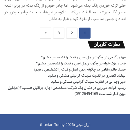
حتی ترک خوردن رنگ بدنه می‌شود. اما چادر خودرو از رنگ بدنه در برابر اشعه
مضر UV خورشید محافظت می‌کند. علاوه بر این‌ها، با خرید چادر خودرو در
ابعاد و جنس مناسب، از نفوذ گرد و غبار به داخل …
»
3
2
1
نظرات کاربران
مهدی گنجی
در
چگونه ریمل اصل و فیک را تشخیص دهیم؟
فریده عزت خواه
در
چگونه ریمل اصل و فیک را تشخیص دهیم؟
حسنا قائم مقامی
در
چگونه ریمل اصل و فیک را تشخیص دهیم؟
لبخند انصاری
در
تفاوت سینک گرانیتی مشکی و سفید
امیر وجدانی
در
تفاوت سینک گرانیتی مشکی و سفید
زینب خواجه میرزایی
در
دنبال یک شرکت متخصص اجاره جرثقیل هستید؟{جرثقیل
نوین کنار شماست 09126454165}
ایران تودی (Iranian Today 2026)