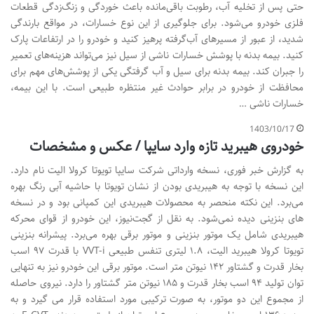
حتی پس از تخلیه آب، رطوبت باقی‌مانده باعث خوردگی و زنگ‌زدگی قطعات
فلزی خودرو می‌شود. برای جلوگیری از این نوع خسارات، در مواقع بارندگی
شدید، از عبور از مسیرهای آب‌گرفته پرهیز کنید و خودرو را در ارتفاعات پارک
کنید. بیمه بدنه با پوشش خسارات ناشی از سیل نیز می‌تواند هزینه‌های تعمیر
را جبران کند. بیمه بدنه برای سیل و آب گرفتگی یکی از پوشش‌های مهم برای
محافظت از خودرو در برابر حوادث غیر منتظره طبیعی است. با این بیمه،
خسارات ناشی …
1403/10/17
خودروی هیبرید تازه وارد سایپا / عکس و مشخصات
به گزارش خبر فوری، نسخه وارداتی شرکت سایپا تویوتا کرولا الیت نام دارد.
این نسخه با توجه به هیبریدی بودن از نشان تویوتا با حاشیه آبی رنگ بهره
می‌برد. این نکته منحصر به محصولات هیبریدی این کمپانی بود و در نسخه
های بنزینی دیده نمی‌شود. به نقل از گجت‌نیوز، این خودرو از قوای محرکه
هیبریدی شامل یک موتور بنزینی و موتور برقی بهره می‌برد. پیشرانه بنزینی
تویوتا کرولا هیبرید الیت، ۱.۸ لیتری تنفس طبیعی VVT-i با قدرت ۹۷ اسب
بخار قدرت و گشتاور ۱۴۲ نیوتن متر است. موتور برقی این خودرو نیز به تنهایی
توان تولید ۹۴ اسب بخار قدرت و ۱۸۵ نیوتن متر گشتاور را دارد. نیروی حاصله
از مجموع این دو موتور، به صورت ترکیبی مورد استفاده قرار می گیرد و به