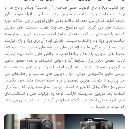
چرا امنیت ویلا و باغ، اولویت اصلی صاحبان آن هاست؟ ویلاها و باغ ها، با
ارزش و جذابیت خود، اغلب در معرض تهدید سارقان و افراد سودجو قرار
دارند. آمارها نشان می دهد که سالانه بخش قابل توجهی از این املاک، مورد
دستبرد قرار می گیرند. این موضوع، ضرورت نصب سیستم های نظارتی
کارآمد را دوچندان می کند. راهنمای جامع انتخاب و خرید دوربین مداربسته
مناسب برای ویلا و باغ انتخاب سیستم نظارتی ایده آل برای ویلا و باغ، نیازمند
درک عمیق از ویژگی ها و نیازمندی های این فضاهای خاص است. برخلاف
محیط های شهری، باغ ها و ویلاها اغلب با چالش هایی مانند نبود اینترنت
ثابت، قطعی مکرر برق، شرایط آب و هوایی نامساعد و عدم حضور دائمی
مالک روبرو هستند. در این راهنمای جامع، با تمرکز بر نیازهای ویژه شما، به
بررسی دقیق فاکتورهای حیاتی، انواع دوربین های مناسب و راهکارهای فنی
می پردازیم تا بتوانید بهترین تصمیم را برای حفظ امنیت ملک خود بگیرید.
بخش اول: فاکتورهای کلیدی در انتخاب دوربین مداربسته برای باغ و ویلا برای
انتخاب یک دوربین مداربسته کارآمد، توجه به جزئیات فنی و استانداردهای
لازم، امری حیاتی است. این نکات، شما را در گزینش سیستمی یاری می کنند
که بتواند در شرایط …