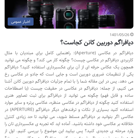
اخبار عمومی
1401/05/26
دیافراگم دوربین کانن کجاست؟
دیافراگم در عکاسی (Aperture): راهنمایی کامل برای مبتدیان با مثال
کاربردی دیافراگم در عکاسی چیست؟ چگونه کار می کند؟ و چگونه می توانید
همچون یک عکاس حرفه ای از آن برای عکسبرداری استفاده کنید؟ دیافراگم
یکی از تنظیمات ضروری دوربین است و جایی است که جادو در عکاسی رخ
می دهد. پس در این مقاله شما را با تمام جزئیات دیافراگم دوربین کانن آشنا
می کنیم، از جمله: دیافراگم در عکاسی در حقیقت چیست (با اصطلاحات
ساده و قابل فهم) چگونه می توانید از دیافراگم برای ثبت تصاویر هنری
استفاده کنید چگونه از دیافراگم در عکاسی منظره، عکاسی پرتره و سایر موارد
استفاده کنید بسیاری از نکات و ترفندهای دیگر دیافراگم (APERTURE) در
عکاسی اگر بتوانید بر دیافراگم مسلط شوید، می توانید تا حد زیادی کنترل
خلاقانه بر عکاسی خود داشته باشید. آماده اید که تجربه ی عکسبرداری تان را
وارد مرحله ی جدیدی کنید؟ پس بیایید این موضوع را بررسی کنیم. اول از