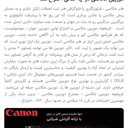
هنر عکاسی ، فرتورنگاری یا فتوگرافی هنر ثبت لحظات تکرار ناپذیر و به معنای
روش عکاسی یا عکس برداری است که این روز ها با پیشرفت تکنولوژی به
بزرگترین سرگرمی رو به رشد در جهان و صنعت چند میلیارد دلاری تبدیل شده
است . تاریخچه دوربین عکاسی و اختراع اولین دوربین جهان ، موضوعیست
که هر هنرآموز عکاسی کم و بیش باید به آن آگاهی داشته باشد. دوربین
عکاسی اصلی ترین ابزار در هنر عکاسی است. دوربین یک ابزار نوری است که
می تواند یک تصویر را ثبت کند .اکثر دوربین ها می توانند تصاویر ۲ بعدی را
ثبت کنند درحالی که برخی از مدل های پیشرفته تر قادر به گرفتن تصاویر سه
بعدی نیز هستند. عکس نایت یکی از بزرگ ترین سایت های به صورت سفارش
اینترنتی در ابعاد آزاد با بهترین کیفیت و مناسبترین قیمت و ارسال رایگان به
سراسر کشور در خدمت شما هستیم دوربین‌‌های دیجیتال تک لنزی بازتابی (
DSLR ) گران‌ترین و بهترین نوع دوربین عکاسی هستند و کاربردی کاملاً
حرفه‌ای دارند. این دسته از دوربین ها را، دوربین عکاسی حرفه ای می‌نامند.
تاریخچه دوربین عکاسی : مخترع دوربین عکاسی : بدون شک یکی از
مهمترین اختراعات در قرن ۱۸ میلادی در حدود سال ۱۸۳۰ ، اختراع …