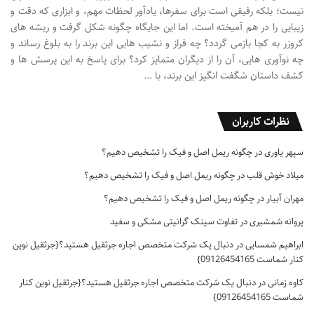
نیست؛ بلکه رفیقی است برای سفرها، یادآور لحظات مهم، و ابزاری که دقت و
زیبایی را در هم آمیخته است. اما این جایگاه چگونه شکل گرفت و ریشه های
کروزر به کجا بازمی گردد؟ چه فراز و نشیب هایی این برند را به بلوغ رساند و
چه نوآوری هایی، آن را از دیگران متمایز کرد؟ برای پاسخ به این پرسش ها و
کشف داستان شگفت انگیز این برند، با …
نظرات کاربران
سپهر یاوری
در
چگونه ریمل اصل و فیک را تشخیص دهیم؟
میلاد خوش قلب
در
چگونه ریمل اصل و فیک را تشخیص دهیم؟
مهران آبیار
در
چگونه ریمل اصل و فیک را تشخیص دهیم؟
پروانه شمشیری
در
تفاوت سینک گرانیتی مشکی و سفید
ابراهیم شمسایی
در
دنبال یک شرکت متخصص اجاره جرثقیل هستید؟{جرثقیل نوین
کنار شماست 09126454165}
کاوه زمانی
در
دنبال یک شرکت متخصص اجاره جرثقیل هستید؟{جرثقیل نوین کنار
شماست 09126454165}