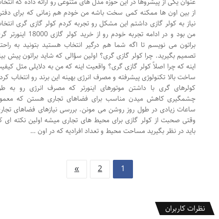
عنوان یکی از پیشروها در این حوزه مدل های متنوعی رو ارائه داده که انتخاب
از بین اون ها ممکنه کمی سخت باشه من خودم هم زمانی که برای دفترم
نیاز به کولر گازی داشتم این مشکل رو تجربه کردم کولر گازی گری انتخاب
من بود و در ادامه تجربه خودم رو از خرید کولر گازی 18000 اینورتر گری
براتون می نویسم تا اگه شما هم درگیر انتخاب هستید بتونید به راحتی
تصمیم بگیرید. چرا کولر گازی گری؟ اولین سؤالی که شاید براتون پیش بیاد
اینه که چرا اصلاً کولر گازی گری؟ واقعیت اینه که من به دلایلی مثل کیفیت
ساخت بالا تکنولوژی پیشرفته و مصرف انرژی بهینه این برند رو انتخاب کردم
کولرهای گری با داشتن موتورهای اینورتر که مصرف انرژی رو به طور
چشمگیری کاهش میدن مناسب برای فضاهای تجاری هستن که معمولاً
ساعات زیادی در طول روز روشن می مونن. بررسی نیازهای فضاهای تجاری
وقتی صحبت از کولر گازی برای محیط های تجاری میشه اولین نکته ای که
باید در نظر بگیرید مساحت محیط و تعداد افرادیه که در اون …
»
2
1
نظرات کاربران