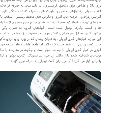
جی، سامسونگ، گرین، یونیوا و ایران رادیاتور، ایوولی می تواند به دلیل بهره
وری بالا و طراحی برای مناطق گرمسیری، در بلندمدت به صرفه تر باشد.
انتخاب نهایی به نیازهای خاص و اولویت های مصرف کننده بستگی دارد. با
افزایش روزافزون هزینه های انرژی و نگرانی های محیط زیستی، انتخاب یک
سیستم تهویه مطبوع کم مصرف به دغدغه ای جدی برای بسیاری از خانواده
ها و کسب وکارها تبدیل شده است. کولرهای گازی، به عنوان یکی از
پرکاربردترین وسایل سرمایشی، نقش مهمی در مصرف برق ایفا می کنند. در
این میان، کولرهای گازی ایوولی، به عنوان برندی که بر بهره وری انرژی تأکید
دارد، توجه زیادی را به خود جلب کرده اند. اما واقعاً قابلیت های صرفه جویی
انرژی در کولر گازی ایوولی تا چه حد مؤثر است و چگونه در مقایسه با سایر
برندهای شناخته شده بازار مانند ال جی، سامسونگ، گرین، یونیوا و ایران
رادیاتور قرار می گیرد؟ آیا می توان گفت ایوولی به صرفه ترین گزینه …