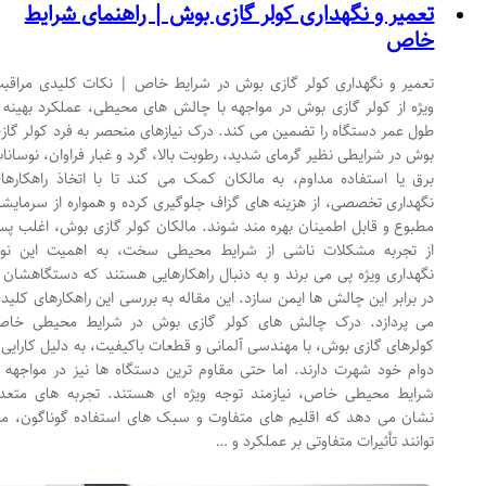
تعمیر و نگهداری کولر گازی بوش | راهنمای شرایط
خاص
تعمیر و نگهداری کولر گازی بوش در شرایط خاص | نکات کلیدی مراقبت
ویژه از کولر گازی بوش در مواجهه با چالش های محیطی، عملکرد بهینه و
طول عمر دستگاه را تضمین می کند. درک نیازهای منحصر به فرد کولر گازی
بوش در شرایطی نظیر گرمای شدید، رطوبت بالا، گرد و غبار فراوان، نوسانات
برق یا استفاده مداوم، به مالکان کمک می کند تا با اتخاذ راهکارهای
نگهداری تخصصی، از هزینه های گزاف جلوگیری کرده و همواره از سرمایشی
مطبوع و قابل اطمینان بهره مند شوند. مالکان کولر گازی بوش، اغلب پس
از تجربه مشکلات ناشی از شرایط محیطی سخت، به اهمیت این نوع
نگهداری ویژه پی می برند و به دنبال راهکارهایی هستند که دستگاهشان را
در برابر این چالش ها ایمن سازد. این مقاله به بررسی این راهکارهای کلیدی
می پردازد. درک چالش های کولر گازی بوش در شرایط محیطی خاص
کولرهای گازی بوش، با مهندسی آلمانی و قطعات باکیفیت، به دلیل کارایی و
دوام خود شهرت دارند. اما حتی مقاوم ترین دستگاه ها نیز در مواجهه با
شرایط محیطی خاص، نیازمند توجه ویژه ای هستند. تجربه های متعدد
نشان می دهد که اقلیم های متفاوت و سبک های استفاده گوناگون، می
توانند تأثیرات متفاوتی بر عملکرد و …