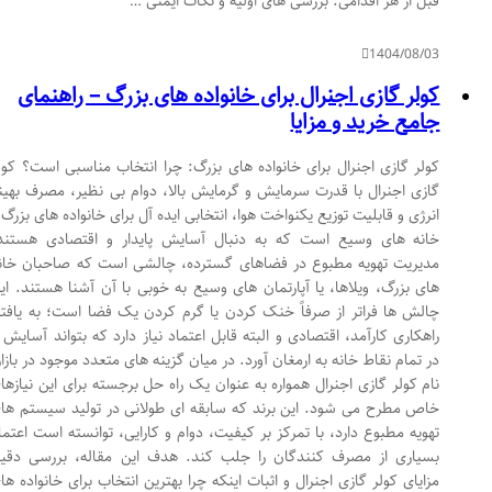
قبل از هر اقدامی: بررسی های اولیه و نکات ایمنی …
1404/08/03
کولر گازی اجنرال برای خانواده های بزرگ – راهنمای
جامع خرید و مزایا
کولر گازی اجنرال برای خانواده های بزرگ: چرا انتخاب مناسبی است؟ کولر
گازی اجنرال با قدرت سرمایش و گرمایش بالا، دوام بی نظیر، مصرف بهینه
انرژی و قابلیت توزیع یکنواخت هوا، انتخابی ایده آل برای خانواده های بزرگ و
خانه های وسیع است که به دنبال آسایش پایدار و اقتصادی هستند.
مدیریت تهویه مطبوع در فضاهای گسترده، چالشی است که صاحبان خانه
های بزرگ، ویلاها، یا آپارتمان های وسیع به خوبی با آن آشنا هستند. این
چالش ها فراتر از صرفاً خنک کردن یا گرم کردن یک فضا است؛ به یافتن
راهکاری کارآمد، اقتصادی و البته قابل اعتماد نیاز دارد که بتواند آسایش را
در تمام نقاط خانه به ارمغان آورد. در میان گزینه های متعدد موجود در بازار،
نام کولر گازی اجنرال همواره به عنوان یک راه حل برجسته برای این نیازهای
خاص مطرح می شود. این برند که سابقه ای طولانی در تولید سیستم های
تهویه مطبوع دارد، با تمرکز بر کیفیت، دوام و کارایی، توانسته است اعتماد
بسیاری از مصرف کنندگان را جلب کند. هدف این مقاله، بررسی دقیق
مزایای کولر گازی اجنرال و اثبات اینکه چرا بهترین انتخاب برای خانواده های