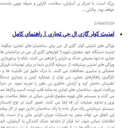
بزرگ است، با تمرکز بر آسایش، سلامت، کارایی و صرفه جویی بلندمدت
خواهد بود. چالش …
1404/07/29
امنیت کولر گازی ال جی تجاری | راهنمای کامل
ویژگی های امنیتی کولر گازی ال جی برای ساختمان های تجاری: چگونه از
امنیت دستگاه خود مطمئن شوید؟ کولرهای گازی ال جی در ساختمان های
تجاری نه تنها محیطی خنک و دلپذیر را فراهم می کنند، بلکه با برخورداری از
ویژگی های امنیتی پیشرفته، از سرمایه گذاری شما در برابر تهدیدات فیزیکی،
عملیاتی و سایبری محافظت می کنند. با درک دقیق این قابلیت ها و به
کارگیری راهکارهای عملی، می توان از عملکرد ایمن و پایداری دستگاه
اطمینان حاصل کرد و آرامش خاطری بی نظیر را تجربه نمود. در دنیای
پررقابت امروز، ساختمان های تجاری به مثابه قلب تپنده کسب وکارها عمل
می کنند و سیستم های تهویه مطبوع نقشی حیاتی در حفظ سلامت، بهره
وری و تداوم عملیات آن ها ایفا می کنند. تصور کنید در اوج تابستان،
سیستم سرمایشی یک مرکز داده یا یک ساختمان اداری مهم از کار بیفتد؛
این اتفاق می تواند منجر به خسارات جبران ناپذیر مالی و از دست رفتن
اطلاعات حیاتی شود. اما فراتر از دغدغه خنک کنندگی یا گرمایش، ابعاد
امنیتی این دستگاه ها نیز از اهمیت ویژه ای برخوردار است. دغدغه هایی