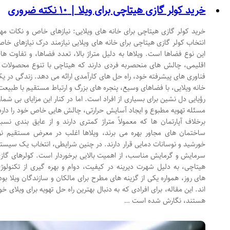
خرید کولر گازی هیتاچی برای ویلا | ۱۰ نکته ضروری
خرید کولر گازی هیتاچی برای خانه های ویلایی: نیازهای خاص و نکات مهم
انتخاب کولر گازی هیتاچی برای خانه های ویلایی نیازمند درک نیازهای خاص
این نوع فضاها است. ویلاها به دلیل متراژ بالا، تعدد فضاها، و تفاوت های
اقلیمی، چالش های منحصربه فردی دارند که هیتاچی با تنوع محصولات و
فناوری های پیشرفته خود، راه حل های کارآمدی ارائه می دهد. زندگی در یک
خانه ویلایی، با فضاهای وسیع، پنجره های بزرگ و ارتباط مستقیم با طبیعت،
رؤیایی دل نشین برای بسیاری از افراد است. اما در کنار این مزایای بی شمار،
مسئله تهویه مطبوع و ایجاد آسایش حرارتی، چالش هایی خاص خود را دارد.
برخلاف آپارتمان ها که معمولاً متراژ کمتری دارند و از عایق بندی نسبی
ساختمان های مجاور بهره می برند، ویلاها اغلب در معرض مستقیم نور
خورشید و نوسانات دمایی قرار دارند. در چنین شرایطی، انتخاب یک سیستم
سرمایش و گرمایش مناسب، از اهمیت بالایی برخوردار است. کولرهای گازی
هیتاچی، به دلیل شهرت دیرینه در کیفیت، دوام و بهره گیری از تکنولوژی
های روز، همواره یکی از گزینه های مطرح برای مالکان و سازندگان ویلا بوده
اند. این مقاله، برای افرادی که به دنبال بهترین راه حل تهویه برای ویلای خود
هستند، نگارش شده است …