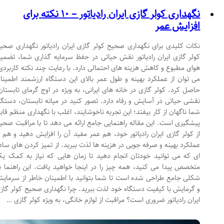
نگهداری کولر گازی ایران رادیاتور – ۱۰ نکته برای
افزایش عمر
نکات کلیدی برای نگهداری صحیح کولر گازی ایران رادیاتور نگهداری صحیح
کولر گازی ایران رادیاتور نقش حیاتی در حفظ سرمایه گذاری شما، تضمین
هوای مطبوع و کاهش هزینه های احتمالی دارد. با رعایت چند نکته کاربردی،
می توان از عملکرد بهینه و طول عمر بالای این دستگاه ارزشمند اطمینان
حاصل کرد. کولر گازی در خانه های ایرانی، به ویژه در اوج گرمای تابستان،
نقشی حیاتی در آسایش و رفاه دارد. تصور کنید در میانه تابستان، دستگاه
شما ناگهان از کار بیفتد؛ این تجربه ناخوشایند، اغلب با نگهداری منظم قابل
پیشگیری است. این مقاله راهنمایی جامع ارائه می دهد تا با مراقبت صحیح
از کولر گازی ایران رادیاتور خود، هم عمر مفید آن را افزایش دهید و هم از
عملکرد بهینه و صرفه جویی در هزینه ها لذت ببرید. از تمیز کردن های ساده
ای که می توانید خودتان انجام دهید تا زمان هایی که نیاز به کمک یک
متخصص پیدا می کنید، همه چیز را در اینجا خواهید یافت. این راهنما به
شکلی جامع طراحی شده است تا شما بتوانید با اطمینان خاطر از سرمایش
و گرمایش با کیفیت دستگاه خود لذت ببرید. چرا نگهداری صحیح کولر گازی
ایران رادیاتور ضروری است؟ مراقبت از لوازم خانگی، به ویژه کولر گازی …