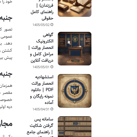
خود را د
فرزندان) |
راهنمای کامل
جنبه
حقوقی
1405/05/02
تصور کن
گواهی
عمومی و
الکترونیک
دهد. با
انحصار وراثت |
کشتن وج
مراحل کامل و
پیش بین
دریافت آنلاین
1405/05/01
جنبه
استشهادیه
انحصار وراثت
همزمان 
PDF | دانلود
مقصر در
نمونه رایگان و
خصوصی ج
آماده
دیه اول
1405/04/31
سامانه پس
مجاز
گرفتن شکایت
| راهنمای جامع
یکی از 