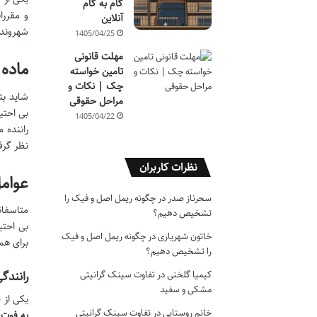
گام به گام
و مقررا
آنلاین
شهروندا
1405/04/25
مهلت قانونی
ماده ۷۱۴ قانون مجازات اسلامی: بستر اصلی تعیین
تامین خواسته
چک | نکات و
مراحل حقوقی
بی احتی
1405/04/22
راننده 
نظر گرف
نظرات کاربران
عوام
سحرناز صدر
در
چگونه ریمل اصل و فیک را
متاسفان
تشخیص دهیم؟
بی احتی
خاتون شهریاری
در
چگونه ریمل اصل و فیک
برای هم
را تشخیص دهیم؟
کیمیا گلخنی
در
تفاوت سینک گرانیتی
رانندگ
مشکی و سفید
یکی از جدی تر
خانم روستایی
در
تفاوت سینک گرانیتی
به فوت 