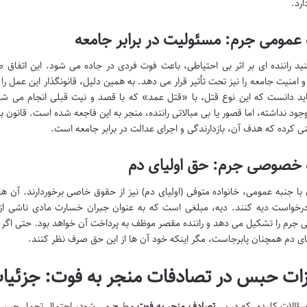
ارد.
 عمومی جرم: مسئولیت در برابر جامعه
ید راننده ای بر اثر بی احتیاطی، باعث فوت فردی در جاده می شود. این اتفاق 
 امنیت جامعه را نیز تحت تأثیر قرار می دهد. به همین دلیل، قانونگذار این عمل ر
ید دانست که این نوع قتل، با «قتل عمد» که با قصد و نیت قبلی انجام می شو
ود نداشته، اما قصور یا بی مبالاتی راننده، منجر به این فاجعه شده است. قانون ب
ی کرده که هدف آن، بازدارندگی و اجرای عدالت در برابر جامعه است.
 خصوصی جرم: حق اولیای دم
با جنبه عمومی، خانواده متوفی (اولیای دم) نیز از حقوق خاصی برخوردارند. آن ها
خواست دیه کنند. دیه، مبلغی است که به عنوان جبران خسارت مادی ناشی از 
رم را تشکیل می دهد و راننده مقصر موظف به پرداخت آن خواهد بود. حتی اگر
یای دم همچنان پابرجاست، مگر اینکه خود آن ها از این حق صرف نظر کنند.
ات حبس در تصادفات منجر به فوت: جزئیات
سؤالات کلیدی که در پی
تصادف منجر به فوت
مطرح می شود، احتمال تحمل حبس توس