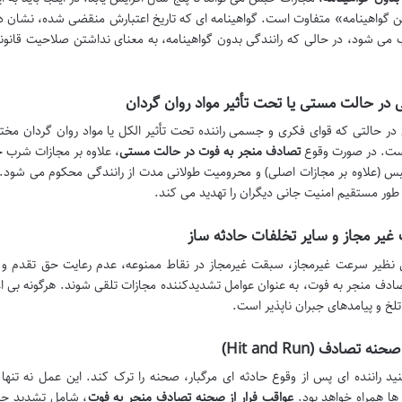
 گواهینامه» متفاوت است. گواهینامه ای که تاریخ اعتبارش منقضی شده، نشان ده
ی شود، در حالی که رانندگی بدون گواهینامه، به معنای نداشتن صلاحیت قانونی
ی در حالت مستی یا تحت تأثیر مواد روان گردان
 در حالتی که قوای فکری و جسمی راننده تحت تأثیر الکل یا مواد روان گردان مخ
ت. در صورت وقوع
تصادف منجر به فوت در حالت مستی
، علاوه بر مجازات شرب خ
 (علاوه بر مجازات اصلی) و محرومیت طولانی مدت از رانندگی محکوم می شود. این 
 طور مستقیم امنیت جانی دیگران را تهدید می کند.
یر مجاز و سایر تخلفات حادثه ساز
 نظیر سرعت غیرمجاز، سبقت غیرمجاز در نقاط ممنوعه، عدم رعایت حق تقدم و سا
ادف منجر به فوت، به عنوان عوامل تشدیدکننده مجازات تلقی شوند. هرگونه بی اعتن
لخ و پیامدهای جبران ناپذیر است.
حنه تصادف (Hit and Run)
ید راننده ای پس از وقوع حادثه ای مرگبار، صحنه را ترک کند. این عمل نه تنها 
ها همراه خواهد بود.
عواقب فرار از صحنه تصادف منجر به فوت
، شامل تشدید حبس