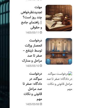
مهلت
تجدیدنظرخواهی
چند روز است؟
| راهنمای جامع
و حقوقی
1405/05/11
درخواست
انحصار وراثت
توسط ذینفع –
صفر تا صد
مراحل و مدارک
1405/05/10
درخواست
سوگند در
دادگاه: صفر تا
صد مراحل
قانونی و نکات
مهم
1405/05/08