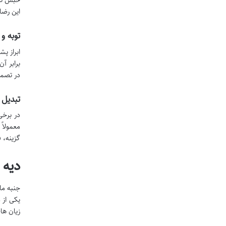
حبس نیس
این رضا
توبه و 
ابراز پ
برابر آ
در تصمی
تبدیل
در برخی
معمولاً
گزینه، 
دیه 
جنبه ما
یکی از 
زیان ها