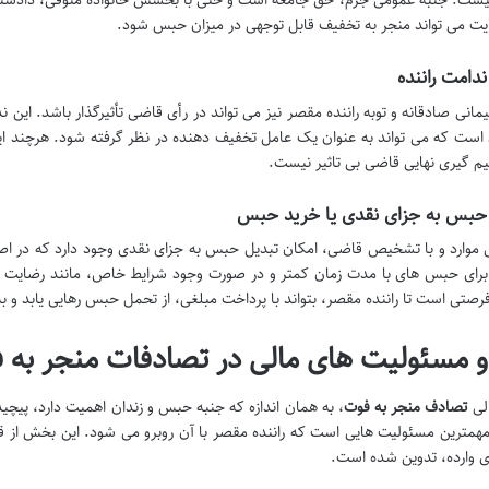
ت. جنبه عمومی جرم، حق جامعه است و حتی با بخشش خانواده متوفی، دادستان 
یت می تواند منجر به تخفیف قابل توجهی در میزان حبس شود.
ندامت راننده
شیمانی صادقانه و توبه راننده مقصر نیز می تواند در رأی قاضی تأثیرگذار باشد. ای
ن است که می تواند به عنوان یک عامل تخفیف دهنده در نظر گرفته شود. هرچند این عا
م گیری نهایی قاضی بی تاثیر نیست.
 حبس به جزای نقدی یا خرید حبس
 موارد و با تشخیص قاضی، امکان تبدیل حبس به جزای نقدی وجود دارد که در ا
 برای حبس های با مدت زمان کمتر و در صورت وجود شرایط خاص، مانند رضایت ا
فرصتی است تا راننده مقصر، بتواند با پرداخت مبلغی، از تحمل حبس رهایی یابد و به
و مسئولیت های مالی در تصادفات منجر به 
لی
تصادف منجر به فوت
، به همان اندازه که جنبه حبس و زندان اهمیت دارد، پی
مهمترین مسئولیت هایی است که راننده مقصر با آن روبرو می شود. این بخش از قان
ی وارده، تدوین شده است.