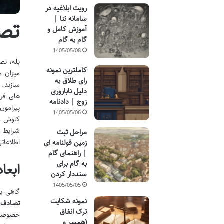
رویت ابلاغیه در
سامانه ثنا |
تصا
آموزش کامل و
گام به گام
1405/05/08
بله، تص
کاملترین نمونه
میزان م
رای طلاق به
سازند. 
دلیل ناباروری
های فرا
زوج | دادنامه
پیرامون
1405/05/06
کاوش عم
شرایط خ
مراحل ثبت
اطلاعات
زمین قولنامه ای
| راهنمای گام
به گام برای
ابعا
سنددار کردن
1405/05/05
گاهی یک
نمونه شکایت
تصادف 
ترک انفاق
خصوصی. 
(همسر و