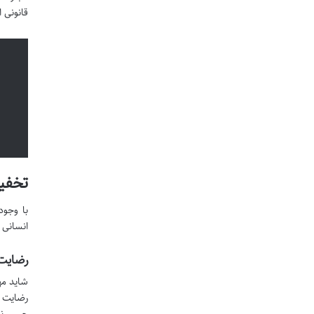
قانونی 
تخفی
با وجود
انسانی 
رضایت 
شاید مه
رضایت م