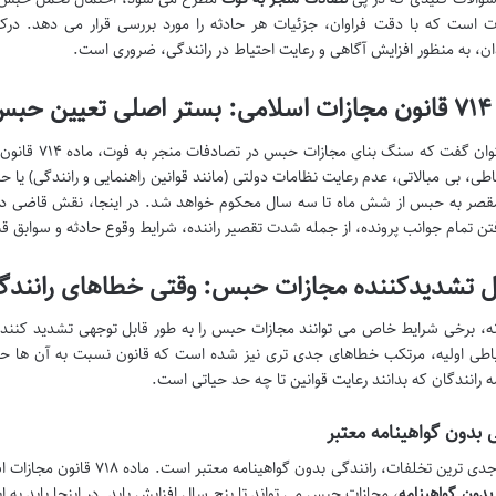
ت است که با دقت فراوان، جزئیات هر حادثه را مورد بررسی قرار می دهد. درک ا
ن، به منظور افزایش آگاهی و رعایت احتیاط در رانندگی، ضروری است.
 حبس
شاید بتوان گف
اطی، بی مبالاتی، عدم رعایت نظامات دولتی (مانند قوانین راهنمایی و رانندگی) یا 
مقصر به حبس از شش ماه تا سه سال محکوم خواهد شد. در اینجا، نقش قاضی در 
تن تمام جوانب پرونده، از جمله شدت تقصیر راننده، شرایط وقوع حادثه و سوابق 
ل تشدیدکننده مجازات حبس: وقتی خطاهای رانندگ
ه، برخی شرایط خاص می توانند مجازات حبس را به طور قابل توجهی تشدید کنند. ا
اطی اولیه، مرتکب خطاهای جدی تری نیز شده است که قانون نسبت به آن ها ح
ه رانندگان که بدانند رعایت قوانین تا چه حد حیاتی است.
ی بدون گواهینامه معتبر
ین تخلفات، رانندگی بدون گواهینامه معتبر است. ماده ۷۱۸ قانون مجازات اسلامی تصریح می کند که در صورت وقوع
بدون گواهینامه
، مجازات حبس می تواند تا پنج سال افزایش یابد. در اینجا باید به 