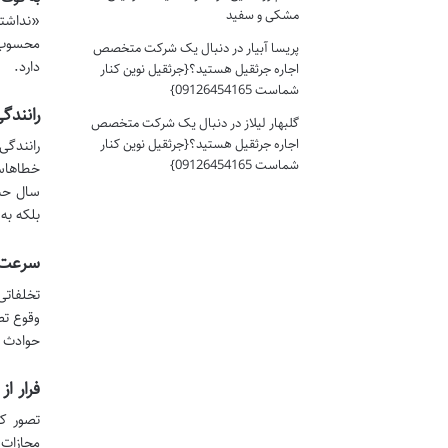
مشکی و سفید
«نداشتن
محسوب م
پریسا آبیار
در
دنبال یک شرکت متخصص
دارد.
اجاره جرثقیل هستید؟{جرثقیل نوین کنار
شماست 09126454165}
رانندگ
گلبهار لیلاز
در
دنبال یک شرکت متخصص
اجاره جرثقیل هستید؟{جرثقیل نوین کنار
رانندگی
شماست 09126454165}
خطاهاس
سال حبس
بلکه به
سرعت غ
تخلفاتی
وقوع تص
حوادث ت
فرار از ص
تصور کن
مجازات 