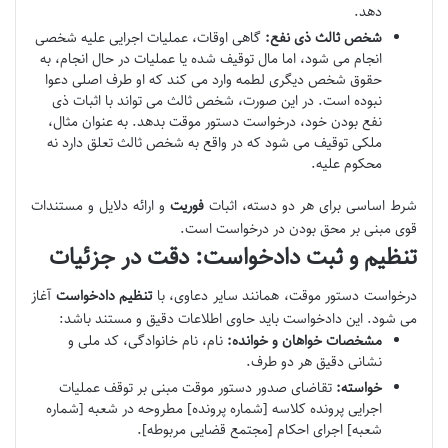
دهد.
شخص ثالث ذی نفع:
گاهی اوقات، عملیات اجرایی علیه شخصی
انجام می شود، اما مال توقیف شده یا عملیات در حال انجام، به
حقوق شخص دیگری لطمه وارد می کند که او طرف اصلی دعوا
نبوده است. در این صورت، شخص ثالث می تواند با اثبات ذی
نفع بودن خود، درخواست دستور موقت بدهد. به عنوان مثال،
ملکی توقیف می شود که در واقع به شخص ثالث تعلق دارد نه
محکوم علیه.
شرط اساسی برای هر دو دسته، اثبات
فوریت
و ارائه دلایل و مستندات
قوی مبنی بر محق بودن در درخواست است.
تنظیم و ثبت دادخواست: دقت در جزئیات
درخواست دستور موقت، همانند سایر دعاوی، با
تنظیم دادخواست
آغاز
می شود. این دادخواست باید حاوی اطلاعات دقیق و مستند باشد:
مشخصات خواهان و خوانده:
نام، نام خانوادگی، کد ملی و
نشانی دقیق هر دو طرف.
خواسته:
تقاضای صدور دستور موقت مبنی بر توقف عملیات
اجرایی پرونده کلاسه [شماره پرونده] مطروحه در شعبه [شماره
شعبه] اجرای احکام [مجتمع قضایی مربوطه].