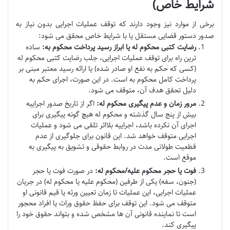
شرایط خاص)
برخی از موارد نیز وجود دارند که توقف عملیات اجرایی بدون نیاز به
صدور دستور قضایی مستقل یا با شرایط خاص محقق می شود:
رضایت کتبی محکوم له یا ابراز رسید پرداخت محکوم به:
ساده
ترین راه برای توقف عملیات اجرایی، جلب رضایت کتبی محکوم له
(کسی که حکم به نفع او صادر شده) یا ارائه رسید معتبر مبنی بر
پرداخت کامل محکوم به است. در این صورت، اجرای حکم به
دلیل تحقق هدف آن، متوقف می شود.
مرور زمان و عدم پیگیری محکوم له:
اگر از تاریخ صدور اجراییه
بیش از پنج سال گذشته و محکوم له هیچ گونه پیگیری برای
اجرای آن نکرده باشد، اجراییه بلااثر تلقی می شود و عملیات
اجرایی متوقف خواهد شد. این قانون برای جلوگیری از عدم
قطعیت طولانی مدت در روابط حقوقی و تشویق به پیگیری به
موقع است.
فوت یا حجر محکوم علیه/محکوم له:
در صورت فوت یا حجر
(جنون، سفه) یکی از طرفین (محکوم علیه یا محکوم له) در جریان
عملیات اجرایی، این عملیات تا زمان تعیین ورثه یا قیم قانونی او
متوقف می شود. این توقف برای حفظ حقوق وراث یا افراد محجور
است تا نماینده قانونی آن ها مشخص شده و بتواند حقوق خود را
پیگیری کند.