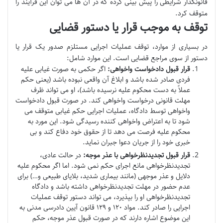
قانونگذار شرایطی را پیش بینی کرده که در آن ها می توان این فرآیند را
متوقف کرد.
توقف به موجب قرار یا دستور قضایی
در بسیاری از موارد، توقف عملیات اجرایی مستلزم صدور یک قرار یا
دستور از سوی مراجع قضایی است. این موارد شامل:
قرار قبول دادخواست واخواهی:
اگر حکمی به صورت غیابی علیه
فردی صادر شده باشد و ابلاغ آن واقعی نبوده باشد (یعنی حکم
عملاً به دست محکوم علیه نرسیده باشد)، او می تواند ظرف
مهلت قانونی درخواست واخواهی کند. در صورت قبول دادخواست
واخواهی توسط دادگاه، عملیات اجرایی حکم غیابی متوقف می
شود تا به اعتراض واخواهی کننده رسیدگی شود. این مورد به
محکوم علیه فرصت می دهد تا از حقوق خود دفاع کند و بی
خبری خود را از جریان دعوا جبران نماید.
قرار قبول تجدیدنظرخواهی با عذر موجه:
در حالت عادی،
تجدیدنظرخواهی مانع اجرای حکم نمی شود. اما اگر محکوم علیه
دلایل و عذر موجهی (مانند بیماری شدید، بلایای طبیعی و…) برای
عدم حضور در مهلت تجدیدنظرخواهی داشته باشد و دادگاه
تجدیدنظرخواهی او را بپذیرد، می تواند دستور توقف عملیات
اجرایی را صادر کند. مواد ۱۲۰ و ۱۲۹ قانون آیین دادرسی مدنی به
این موضوع اشاره دارند که در صورت قبول عذر موجه، حکم