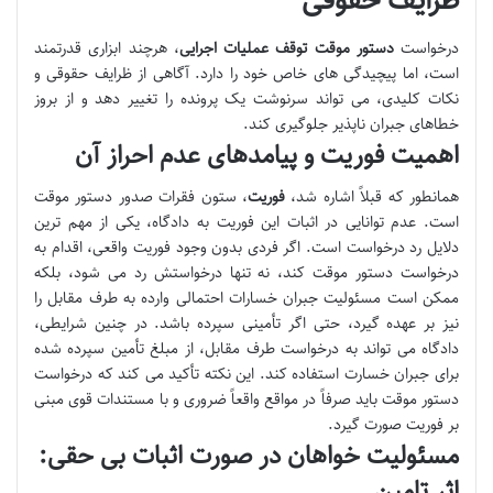
ظرایف حقوقی
درخواست
دستور موقت توقف عملیات اجرایی
، هرچند ابزاری قدرتمند
است، اما پیچیدگی های خاص خود را دارد. آگاهی از ظرایف حقوقی و
نکات کلیدی، می تواند سرنوشت یک پرونده را تغییر دهد و از بروز
خطاهای جبران ناپذیر جلوگیری کند.
اهمیت فوریت و پیامدهای عدم احراز آن
همانطور که قبلاً اشاره شد،
فوریت
، ستون فقرات صدور دستور موقت
است. عدم توانایی در اثبات این فوریت به دادگاه، یکی از مهم ترین
دلایل رد درخواست است. اگر فردی بدون وجود فوریت واقعی، اقدام به
درخواست دستور موقت کند، نه تنها درخواستش رد می شود، بلکه
ممکن است مسئولیت جبران خسارات احتمالی وارده به طرف مقابل را
نیز بر عهده گیرد، حتی اگر تأمینی سپرده باشد. در چنین شرایطی،
دادگاه می تواند به درخواست طرف مقابل، از مبلغ تأمین سپرده شده
برای جبران خسارت استفاده کند. این نکته تأکید می کند که درخواست
دستور موقت باید صرفاً در مواقع واقعاً ضروری و با مستندات قوی مبنی
بر فوریت صورت گیرد.
مسئولیت خواهان در صورت اثبات بی حقی:
اثر تامین