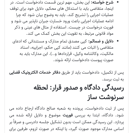
شرح خواسته:
این بخش، مهم ترین قسمت دادخواست است. در
اینجا، متقاضی باید با استدلال های محکم، دلایل خود برای توقف
عملیات اجرایی را تشریح کند. باید به وضوح بیان شود که چرا
ادامه عملیات اجرایی باعث ورود خسارت جبران ناپذیر می شود و
فوریت درخواست در چیست. استفاده از مثال های عینی و ذکر
مواد قانونی مرتبط، به تقویت این بخش کمک می کند.
دلایل و ضمائم:
کپی مصدق تمام مدارک و مستنداتی که ادعای
متقاضی را اثبات می کنند (مانند کپی حکم، اجراییه، اسناد
مالکیت، وکالتنامه وکیل، قراردادها و…). این مدارک باید به
صورت پیوست دادخواست ارائه شوند.
پس از تکمیل، دادخواست باید از طریق
دفاتر خدمات الکترونیک قضایی
به ثبت برسد.
رسیدگی دادگاه و صدور قرار: لحظه
سرنوشت ساز
پس از ثبت دادخواست، پرونده به شعبه صالح دادگاه ارجاع داده می
شود. دادگاه، ابتدا به بررسی
فوریت
موضوع و دلایل ارائه شده می
پردازد. این رسیدگی ممکن است بدون تشکیل جلسه دادرسی و صرفاً بر
اساس مدارک موجود صورت گیرد، یا اینکه در صورت لزوم، طرفین برای