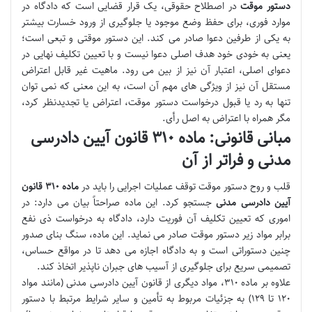
دستور موقت
در اصطلاح حقوقی، یک قرار قضایی است که دادگاه در
موارد فوری، برای حفظ وضع موجود یا جلوگیری از ورود خسارت بیشتر
به یکی از طرفین دعوا صادر می کند. این دستور موقتی و تبعی است؛
یعنی به خودی خود هدف اصلی دعوا نیست و با تعیین تکلیف نهایی در
دعوای اصلی، اعتبار آن نیز از بین می رود. ماهیت غیر قابل اعتراض
مستقل آن نیز از ویژگی های مهم آن است، به این معنی که نمی توان
تنها به رد یا قبول درخواست دستور موقت، اعتراض یا تجدیدنظر کرد،
مگر همراه با اعتراض به اصل رأی.
مبانی قانونی: ماده ۳۱۰ قانون آیین دادرسی
مدنی و فراتر از آن
قلب و روح دستور موقت توقف عملیات اجرایی را باید در
ماده ۳۱۰ قانون
آیین دادرسی مدنی
جستجو کرد. این ماده صراحتاً بیان می دارد: در
اموری که تعیین تکلیف آن فوریت دارد، دادگاه به درخواست ذی نفع
برابر مواد زیر دستور موقت صادر می نماید. این ماده، سنگ بنای صدور
چنین دستوراتی است و به دادگاه اجازه می دهد تا در مواقع حساس،
تصمیمی سریع برای جلوگیری از آسیب های جبران ناپذیر اتخاذ کند.
علاوه بر ماده ۳۱۰، مواد دیگری از قانون آیین دادرسی مدنی (مانند مواد
۱۲۰ تا ۱۲۹) به جزئیات مربوط به تأمین و سایر شرایط مرتبط با دستور