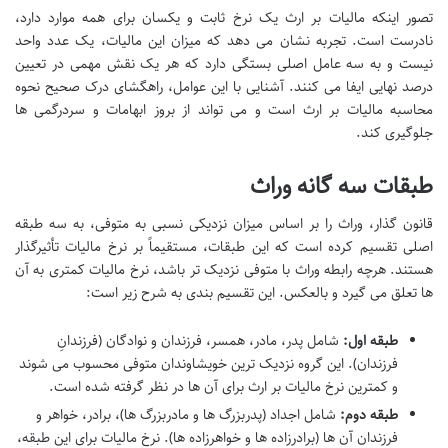
تصور اینکه مالیات بر ارث یک نرخ ثابت و یکسان برای همه موارد دارد،
نادرست است. تجربه نشان می دهد که میزان این مالیات، یک عدد واحد
نیست و به سه عامل اصلی بستگی دارد که هر یک نقش مهمی در تعیین
درصد نهایی ایفا می کنند. آشنایی با این عوامل، راهگشای درک صحیح نحوه
محاسبه مالیات بر ارث است و می تواند از بروز ابهامات و سردرگمی ها
جلوگیری کند.
طبقات سه گانه وراث
قانون گذار، وراث را بر اساس میزان نزدیکی نسبی به متوفی، به سه طبقه
اصلی تقسیم کرده است که این طبقات، مستقیماً بر نرخ مالیات تأثیرگذار
هستند. هرچه رابطه وراث با متوفی نزدیک تر باشد، نرخ مالیات کمتری به آن
ها تعلق می گیرد و بالعکس. این تقسیم بندی به شرح زیر است:
طبقه اول:
شامل پدر، مادر، همسر، فرزندان و نوادگان (فرزندانِ
فرزندان). این گروه نزدیک ترین خویشاوندان متوفی محسوب می شوند
و کمترین نرخ مالیات بر ارث برای آن ها در نظر گرفته شده است.
طبقه دوم:
شامل اجداد (پدربزرگ ها و مادربزرگ ها)، برادر، خواهر و
فرزندان آن ها (برادرزاده ها و خواهرزاده ها). نرخ مالیات برای این طبقه،