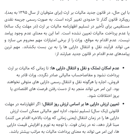
با این حال، در قانون جدید مالیات بر ارث (برای متوفیان از سال ۱۳۹۵ به بعد)،
رویکرد قانون گذار تا حدودی تغییر کرده است. به صورت رسمی جریمه نقدی
مستقیمی برای تأخیر در تسلیم اظهارنامه مالیات بر ارث (در مهلت یک ساله)
یا عدم پرداخت مالیات تعیین نشده است. اما این به معنای عدم وجود پیامد
نیست. عدم اقدام به موقع، وراث را از برخی امتیازات مهم محروم می سازد و
می تواند فرآیند نقل و انتقال دارایی ها را به بن بست بکشاند. مهم ترین
پیامدهای عدم اقدام در قانون جدید عبارتند از:
عدم امکان تملک و نقل و انتقال دارایی ها:
تا زمانی که مالیات بر ارث
پرداخت نشود و مفاصاحساب مالیاتی صادر نگردد، وراث قادر به
فروش، اجاره یا هرگونه نقل و انتقال رسمی دارایی های متوفی نخواهند
بود. این امر می تواند منجر به از دست رفتن فرصت های اقتصادی یا
بروز اختلافات شود.
تعیین ارزش دارایی ها بر اساس ارزش روز انتقال:
اگر اظهارنامه در مهلت
قانونی (یک سال) تسلیم نشود، اداره امور مالیاتی ممکن است ارزش
دارایی ها را در زمان انتقال (یعنی زمانی که وراث بالاخره اقدام می کنند)
مبنا قرار دهد، نه در زمان فوت. با توجه به تورم و افزایش قیمت دارایی
ها، این امر می تواند به معنای پرداخت مالیات به مراتب بیشتر باشد.