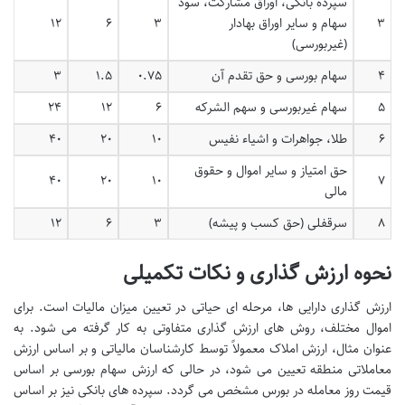
سپرده بانکی، اوراق مشارکت، سود
۳
سهام و سایر اوراق بهادار
۳
۶
۱۲
(غیربورسی)
۴
سهام بورسی و حق تقدم آن
۰.۷۵
۱.۵
۳
۵
سهام غیربورسی و سهم الشرکه
۶
۱۲
۲۴
۶
طلا، جواهرات و اشیاء نفیس
۱۰
۲۰
۴۰
حق امتیاز و سایر اموال و حقوق
۴۰
۲۰
۱۰
۷
مالی
۸
سرقفلی (حق کسب و پیشه)
۳
۶
۱۲
نحوه ارزش گذاری و نکات تکمیلی
ارزش گذاری دارایی ها، مرحله ای حیاتی در تعیین میزان مالیات است. برای
اموال مختلف، روش های ارزش گذاری متفاوتی به کار گرفته می شود. به
عنوان مثال، ارزش املاک معمولاً توسط کارشناسان مالیاتی و بر اساس ارزش
معاملاتی منطقه تعیین می شود، در حالی که ارزش سهام بورسی بر اساس
قیمت روز معامله در بورس مشخص می گردد. سپرده های بانکی نیز بر اساس