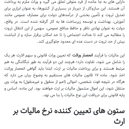
دارایی های به جا مانده از فرد متوفی تعلق می گیرد و وراث ملزم به پرداخت
آن هستند. این سازوکار، از دیرباز در بسیاری از کشورها، به عنوان ابزاری برای
تعدیل ثروت و تأمین بخشی از درآمدهای دولت برای مصارف عمومی مانند
آموزش، بهداشت و توسعه زیرساخت ها به کار گرفته شده است. در واقع،
دولت به عنوان نهادی ناظر و حافظ منافع عمومی، سهمی از این انتقال ثروت
را مطالبه می کند تا عدالت اجتماعی را تا حد امکان برقرار سازد و از انباشت
بیش از حد ثروت در دست عده ای معدود جلوگیری کند.
این مالیات با فرآیند
انحصار وراثت
که تعیین وراث قانونی و سهم الارث هر یک
را شامل می شود، تفاوت دارد؛ هرچند این دو فرآیند به طور تنگاتنگی به هم
مرتبط هستند و برای پرداخت مالیات بر ارث، ابتدا باید گواهی انحصار وراثت
اخذ شود. ماده ۱۷ قانون مالیات های مستقیم به وضوح بیان می دارد که
هرگاه در نتیجه فوت شخصی، اموالی (اعم از منقول و غیرمنقول) به وراث وی
منتقل شود، این اموال مشمول مالیات بر ارث خواهند بود. این ماده، اساس و
پایه قانونی برای دریافت این نوع مالیات را بنا می نهد.
ستون های تعیین کننده نرخ مالیات بر
ارث