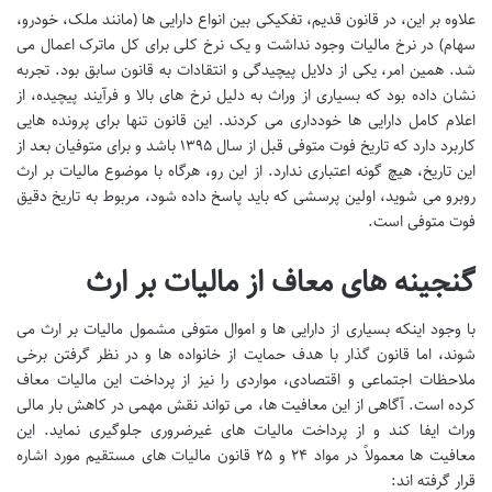
علاوه بر این، در قانون قدیم، تفکیکی بین انواع دارایی ها (مانند ملک، خودرو،
سهام) در نرخ مالیات وجود نداشت و یک نرخ کلی برای کل ماترک اعمال می
شد. همین امر، یکی از دلایل پیچیدگی و انتقادات به قانون سابق بود. تجربه
نشان داده بود که بسیاری از وراث به دلیل نرخ های بالا و فرآیند پیچیده، از
اعلام کامل دارایی ها خودداری می کردند. این قانون تنها برای پرونده هایی
کاربرد دارد که تاریخ فوت متوفی قبل از سال ۱۳۹۵ باشد و برای متوفیان بعد از
این تاریخ، هیچ گونه اعتباری ندارد. از این رو، هرگاه با موضوع مالیات بر ارث
روبرو می شوید، اولین پرسشی که باید پاسخ داده شود، مربوط به تاریخ دقیق
فوت متوفی است.
گنجینه های معاف از مالیات بر ارث
با وجود اینکه بسیاری از دارایی ها و اموال متوفی مشمول مالیات بر ارث می
شوند، اما قانون گذار با هدف حمایت از خانواده ها و در نظر گرفتن برخی
ملاحظات اجتماعی و اقتصادی، مواردی را نیز از پرداخت این مالیات معاف
کرده است. آگاهی از این معافیت ها، می تواند نقش مهمی در کاهش بار مالی
وراث ایفا کند و از پرداخت مالیات های غیرضروری جلوگیری نماید. این
معافیت ها معمولاً در مواد ۲۴ و ۲۵ قانون مالیات های مستقیم مورد اشاره
قرار گرفته اند: