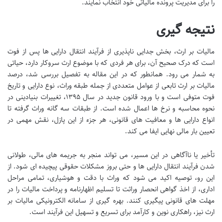
را برای مدیریت پرونده مالیاتی خود انتخاب نمایند.
نتیجه گیری
مالیات بر ارث، بخش جدایی ناپذیری از فرآیند انتقال دارایی ها پس از فوت
است که درک صحیح آن، برای هر فردی که با موضوع ارث سروکار دارد، حیاتی
به شمار می رود. همانطور که در این مقاله به تفصیل بررسی شد، درصد
مالیات بر ارث تابعی از عوامل متعددی از جمله طبقه وراث، نوع دارایی و تاریخ
فوت متوفی است و با ورود قانون جدید در سال ۱۳۹۵، تغییرات بنیادینی در
نحوه محاسبه و نرخ ها اعمال شده است. از طبقات سه گانه وراث گرفته تا
انواع دارایی ها و معافیت های قانونی، هر جزء از این پازل، نقش مهمی در
تعیین بار مالی نهایی ایفا می کند.
تأخیر یا ناآگاهی در این مسیر، می تواند منجر به جریمه های مالی، طولانی
شدن فرآیند انتقال دارایی ها و حتی بروز مشکلات حقوقی پیچیده ای شود. از
این رو، توصیه اکید می شود که وراث با دقت و هوشیاری، تمامی مراحل
اداری، از اخذ گواهی انحصار وراثت تا تسلیم اظهارنامه و پرداخت مالیات را در
مهلت های قانونی پیگیری کنند. بهره گیری از سامانه الکترونیکی مالیات بر
ارث نیز، راهکاری نوین و کارآمد برای تسریع و تسهیل این فرآیند است.