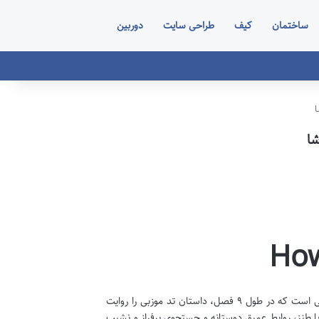
ساختمان
کیف
طراحی سایت
دوربین
سریال آشنایی با مادر یا How I Met Your Mother یک کمدی سیتکام محبوب آمریکایی است که در طول ۹ فصل، داستان تد موزبی را روایت
ا طنز، روابط عمیق دوستانه و جستجوی پرفراز و نشیب