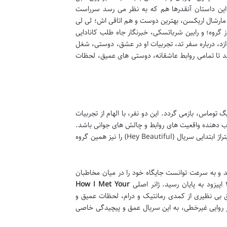
 این داستان آنقدرها هم که به نظر می رسد سرراست
مارشال اریکسن، بهترین دوست و هم اتاقی اش؛ لی لی
روه؛ و رابین شرباتسکی، خبرنگار جاه طلب کانادایی
زد، درباره سفر تد، تجربیات او در عشق، دوستی، شغل
 تا تمامی روابط عاشقانه، دوستی های عمیق، لحظات
توماس، بازمی گردد. این دو نفر، با الهام از تجربیات
اب دهنده واقعیت های روابط و چالش های جوانی باشد.
بیز و توماس خود نیز اعضای یک گروه موسیقی به نام The Solids بودند و حتی آهنگ تیتراژ ابتدایی سریال (Hey Beautiful) را نیز همین گروه
 در تاریخ ۱۹ سپتامبر ۲۰۰۵ از شبکه CBS آمریکا پخش شد و به سرعت توانست جایگاه خود را در میان مخاطبان
How I Met Your
یق بی نظیری از کمدی رمانتیک و درام، لحظات عمیق و
ار روایی غیرخطی، به این سریال عمق و پیچیدگی خاصی