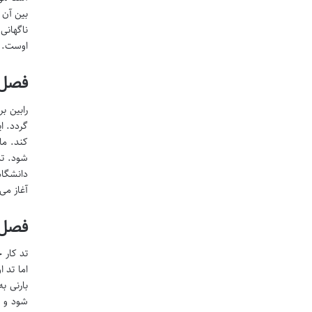
بین آن 
ناگهانی
اوست.
فصل ۴: عروسی نافرجام و چالش ه
رابین ب
گردد. ا
کند. ما
شود. تد
دانشگاه
آغاز می
فصل ۵: تد استاد می شود و هم ات
تد کار 
اما تد 
بارنی ب
شود و م