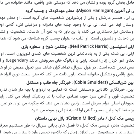
عادل بخش گروه بوده و نشان می دهد که دوستی های واقعی، مانند خانواده می مان
ی آلدرین (Alyson Hannigan): معلم مهدکودک و چسب گروه
ی لی، همسر مارشال و یکی از پرشورترین شخصیت های گروه است. او معلم م
وستان ایفا می کند. لی لی با وجود جنبه های مادرانه و مراقبتی اش، گاهی ا
وستانش نیز دستکاری می کند، با این باور که به نفع آن هاست. شخصیت او نشان
ین دخالت و دلسوزی است. او اغلب به عنوان چسب گروه شناخته می شود که همه را
ی استینسون (Neil Patrick Harris): جنتلمن شوخ و اسطوره بازی
ارنی، بی شک یکی از به یادماندنی ترین شخصیت های کمدی تلویزیون است. 
فس تبدیل شده است. در طول سریال، تماشاگران شاهد سیر تحول عمیقی در او هستن
شق واقعی و تشکیل خانواده است. بارنی ثابت می کند که حتی سخت ترین افراد هم م
ین شرباتسکی (Cobie Smulders): خبرنگار جاه طلب و مستقل
ابین، خبرنگاری کانادایی و مستقل است که تمایلی به ازدواج یا بچه دار شدن ند
خصیت قوی و گاهی سرد خود، تضادی جالب با تد رمانتیک ایجاد می کند. رابطه پ
حورهای اصلی درام سریال است. رابین نشان می دهد که چگونه می توان در عین
یز حفظ کرد و این مسیر، گاهی اوقات به تنهایی پیموده می شود.
سی مک کانل / مادر (Cristin Milioti): پازل نهایی داستان
استان تد و جستجویش می اندازد. زمانی که بالاخره تریسی وارد داستان می شود،