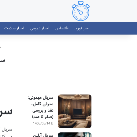
خبر فوری
اقتصادی
اخبار عمومی
اخبار سلامت
خب
سریال  Your Mother
سریال مهمونی:
معرفی کامل،
سریال ther
نقد و بررسی
(صفر تا صد)
1405/05/14
سریال آیلین
می کند 