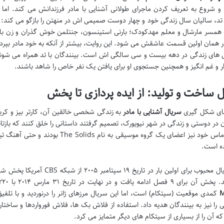
 شروع به تعریف کردن ماجرای طولانی آشنایی با مادر فرزندانش می کند. اما
د، سالیان سال زندگی خود و چهار دوست صمیمی اش در منهتن را بازگو می کند: 
 همسر مارشال و معلم مهدکودک؛ بارنی استینسون، جنتلمن خوش گذران و زن باز گ
ر همان اولین قسمت عاشقش می شود. این روایت، بیشتر از آنکه به خود مادر بپردا
های زندگی در دهه بیست و سی سالگی اش است. بینندگان با تد همراه می شوند
ر و غم انگیز و همچنین جستجوی او برای یافتن یک نفر خاص را شاهد باشند.
 ساخت و تولید: از ایده پردازی تا پخش
ای شکل گیری
سریال آشنایی با مادر
به زندگی شخصی خالقین آن، کارتر بیز و کریگ 
در دوستی و زندگی در شهر نیویورک، تصمیم گرفتند داستانی را خلق کنند که بازت
ده است.
این سریال محبوب برای اولین بار
ه یافت و در نهایت در تاریخ ۳۱ مارس ۲۰۱۴ با ۲۲۰ اپیزود به پایان رسید. ژانر اصلی
M
کمدی موقعیت (سیتکام) است، اما این سریال مرزهای ژانر را درنوردید و با تلف
را نیز به بینندگان هدیه داد. استفاده از فلاش بک ها، فلاش فورواردها و ساخت
ه آن را از بسیاری از سیتکام های دیگر متمایز می کرد.