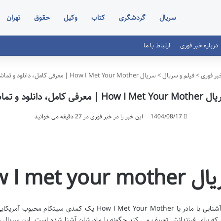
سریال
گردشگری
کتاب
وکیل
حقوق
تهران
درباره خبر فوری
ارتباط با ما
ر فوری
>
فیلم و سریال
>
سریال How I Met Your Mother | معرفی کامل، دانلود و تماشا
How I Met | معرفی کامل، دانلود و تماشا
1404/08/17
این خبر را در خبر فوری در 27 دقیقه می خوانید
How I met your mo
که برای فرزندانش تعریف می کند چگونه با مادرشان آشنا شده است. این سریال ب