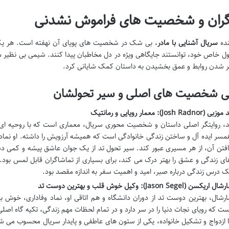
گران و شخصیت های فراموش نشدنی
نده
سریال آشنایی با مادر
، بی شک در شخصیت های پویای آن نهفته است. هر یک 
ل خاص خود، توانستند جایگاهی ویژه در دل مخاطبان پیدا کنند. شیمی بی نظیر میا
ر شدن روابط و عمق بخشیدن به داستان کمک شایانی کرد.
ی شخصیت های اصلی و سیر تحولشان
وزبی (Josh Radnor): معمار رویایی و رمانتیک
د، روایتگر اصلی داستان و شخصیت محوری سریال، معماری است که با روحیه ای ر
مسر ایده آل و ساختن زندگی خانوادگی است که همیشه آرزویش را داشته. او نما
افتن آن، از هر مسیری عبور کند. سیر تحول تد از یک جوان عاشق پیشه و کمی دست
ای زندگی و عشق را بهتر درک می کند، برای بسیاری از تماشاگران قابل لمس بود. 
ک درس زندگی درباره صبر، امید و اهمیت سفر به اندازه مقصد بود.
شال اریکسن (Jason Segel): وکیل خوش قلب و بهترین دوست تد
ارشال، بهترین دوست تد از دوران دانشگاه و هم اتاقی او، نماد وفاداری، خوش
ست که رویای نجات دنیا را در سر دارد و در تمام لحظات مهم زندگی، تکیه گاه اصلی 
ا ازدواج و تشکیل خانواده، یکی از ستون های عاطفی و پایدار سریال محسوب می 