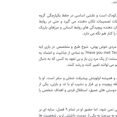
ند.
هدکودک است و نقشی اساسی در حفظ یکپارچگی گروه
وقات تصمیمات تکان دهنده می گیرد و حتی در روابط
 دهنده پیچیدگی های روابط انسانی و مرزهای باریک
 کنار هم نگه می دارد.
او مردی خوش پوش، شوخ طبع و متخصص در بازی (به
معنای اغوا کردن زنان) است. بارنی با دیالوگ های معروفش مانند Legendary! و Have you met Ted? به نمادی از جذابیت و اعتماد به
د؛ از یک مرد زن باز و بی تعهد به کسی که به دنبال
ی توانند تغییر کنند و رشد کنند.
ارد و همیشه اولویتش پیشرفت شغلی و سفر است. او با
یچیده و پر فراز و نشیب او با تد و بارنی، یکی از
 دوستی های عمیق، استقلال فردی و اهداف شخصی را
شخصیت مادر، تریسی مک کانل، تا فصل های پایانی سریال به طور مستقیم معرفی نمی شود، اما حضور او در تمام ۹ فصل، سایه ای بر
 او به سرعت به یکی از دوست داشتنی ترین شخصیت ها