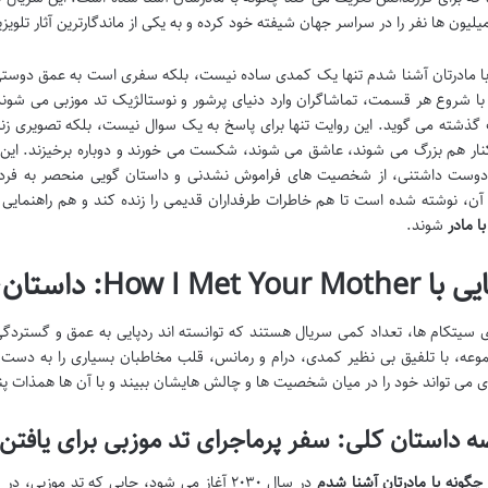
لیون ها نفر را در سراسر جهان شیفته خود کرده و به یکی از ماندگارترین آثار تلوی
ا مادرتان آشنا شدم تنها یک کمدی ساده نیست، بلکه سفری است به عمق دوستی
گذشته می گوید. این روایت تنها برای پاسخ به یک سوال نیست، بلکه تصویری ز
نار هم بزرگ می شوند، عاشق می شوند، شکست می خورند و دوباره برخیزند. این
وست داشتنی، از شخصیت های فراموش نشدنی و داستان گویی منحصر به فردش گر
 آن، نوشته شده است تا هم خاطرات طرفداران قدیمی را زنده کند و هم راهنمایی ک
ا مادر
شوند.
How I Met: داستان، خالقین و ژانر
ی سیتکام ها، تعداد کمی سریال هستند که توانسته اند ردپایی به عمق و گستردگ
وعه، با تلفیق بی نظیر کمدی، درام و رمانس، قلب مخاطبان بسیاری را به دست 
ای می تواند خود را در میان شخصیت ها و چالش هایشان ببیند و با آن ها همذات پن
ه داستان کلی: سفر پرماجرای تد موزبی برای یافت
چگونه با مادرتان آشنا شدم
در سال ۲۰۳۰ آغاز می شود، جایی که تد موز