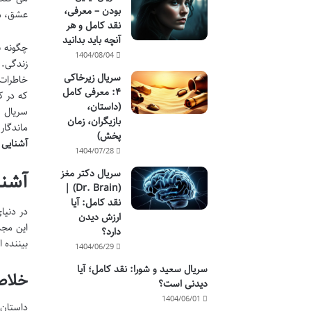
بودن – معرفی،
عشق، می
نقد کامل و هر
آنچه باید بدانید
چگونه ب
1404/08/04
سریال زیرخاکی
خاطرات 
۴: معرفی کامل
که در ک
(داستان،
سریال د
بازیگران، زمان
ماندگار
پخش)
آشنایی ب
1404/07/28
سریال دکتر مغز
آشنایی با  Your Mother
(Dr. Brain) |
نقد کامل: آیا
در دنیا
ارزش دیدن
این مجم
دارد؟
بیننده 
1404/06/29
سریال سعید و شورا: نقد کامل؛ آیا
خلاص
دیدنی است؟
1404/06/01
داستان