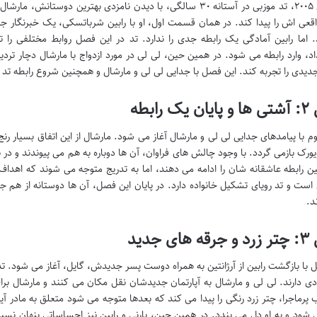
در سال ۲۰۰۵، تد موزبی در آستانه ۳۰ سالگی، با دیدن نامزدی بهترین
عی اش را پیدا کند. در همان قسمت اول، او با رابین شرباتسکی، یک خبرنگار 
. اما رابین آمادگی یک رابطه جدی را ندارد. تد در این فصل روابط مختلفی را ت
اد، وارد رابطه می شود. در همین حین، لی لی در مورد ازدواج با مارشال دچار تردی
دیدی را تجربه کند. این فصل با جدایی لی لی و مارشال و همچنین شروع رابطه تد و 
 رابطه
 با پیامدهای جدایی لی لی و مارشال آغاز می شود. مارشال از این اتفاق بسیار رنج 
ویورک بازمی گردد. با وجود چالش های فراوان، آن ها دوباره به هم می پیوندند و 
بین رابطه عاشقانه شان را ادامه می دهند، اما به تدریج متوجه می شوند که اهداف و
ست و تد رویای تشکیل خانواده دارد. در پایان این فصل، آن ها دوستانه از هم جدا 
د.
ی جدید
 با بازگشت رابین از آرژانتین به همراه دوست پسر جدیدش، گایل، آغاز می شود. ت
دی دارند. لی لی و مارشال به آپارتمان جدیدشان نقل مکان می کنند و مارشال برا
رماجرا، چتر زرد رنگی را پیدا می کند که بعدها متوجه می شود متعلق به مادر آ
 شود و به او دل می بندد. در همین حین، بارنی و رابین نیز احساساتی پنهان نس