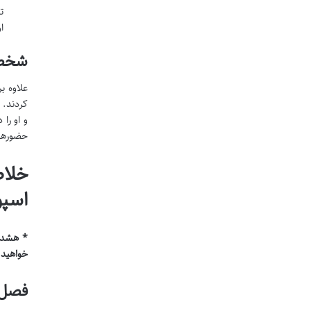
ت
ا
شخصی
علاوه 
کردند. 
و او را
حضورهای
خلاص
اسپو
خواهید 
فصل ۱: آغاز سفر و جرقه ه