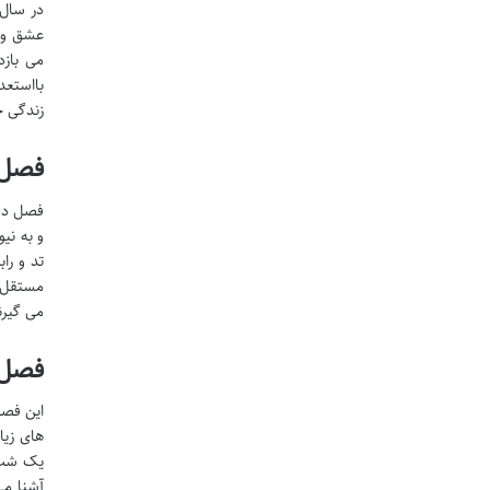
عشق واق
می بازد
بااستعد
زندگی ج
فصل ۲: آشتی ها و پایان یک
فصل دوم
و به نی
تد و را
مستقل ا
می گیرن
فصل ۳: چتر زرد و جرقه ها
این فصل
های زیا
یک شب پ
آشنا می