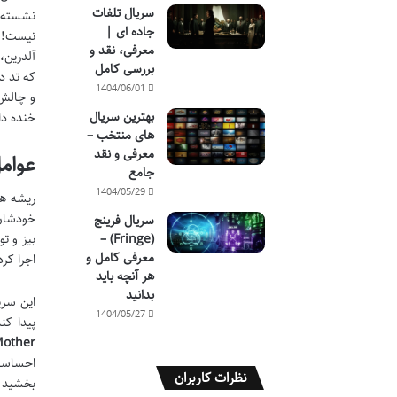
سریال تلفات
نشسته و
جاده ای |
نیست! ت
معرفی، نقد و
آلدرین،
بررسی کامل
که تد د
1404/06/01
و چالش 
بهترین سریال
خنده دا
های منتخب –
معرفی و نقد
عوامل
جامع
1404/05/29
ریشه ه
خودشان 
سریال فرینج
(Fringe) –
معرفی کامل و
اجرا کر
هر آنچه باید
بدانید
1404/05/27
پیدا کند. پخش آن برای ۹ فصل ادام
other
احساسی 
نظرات کاربران
بخشید ک