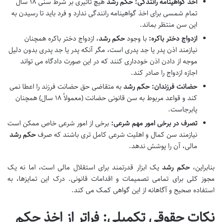
اخذ گواهینامه رانندگی:
حکم رشد
هیچ تاثیری بر شرط سنی ۱۸ سال
تمام شمسی برای اخذ گواهینامه رانندگی ندارد و فرد باید تا رسیدن به
این سن منتظر بماند.
ازدواج دختر باکره:
با وجود
حکم رشد
، ازدواج دختر باکره همچنان
نیازمند اذن پدر یا جد پدری است، مگر آنکه پدر یا جد پدری بدون دلیل
موجه از دادن اذن خودداری کنند که در این صورت دادگاه می تواند
اجازه ازدواج را صادر کند.
حضانت فرزندان:
حکم رشد
به متقاضی حق حضانت فرزند را اعطا نمی
کند و قواعد مربوط به سن قانونی حضانت (معمولاً ۱۸ سال) همچنان
پابرجاست.
تصرف در برخی امور مهم شرعی:
برخی از امور شرعی خاص ممکن است
نیازمند سن کمال و اهلیت شرعی کامل تری باشند که صرف
حکم رشد
مالی، آن را پوشش ندهد.
بنابراین،
حکم رشد
یک ابزار قدرتمند برای استقلال مالی است، اما نه یک
مجوز کلی برای تمامی تصمیمات و اقدامات قانونی. درک این تمایزها، به
استفاده صحیح و آگاهانه از این گواهی کمک می کند.
نکات حقوقی تکمیلی: فراتر از اخذ حکم