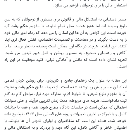
استقلال مالی را برای نوجوانان فراهم می سازد.
مسیر دستیابی به استقلال مالی و قانونی برای بسیاری از نوجوانان که به سن
بلوغ رسیده اند اما هنوز هجده سال تمام ندارند، با مفهوم
حکم رشد
گره
خورده است. این گواهی به آن ها این امکان را می دهد که زمام امور مالی خود
را به دست بگیرند و در معاملات و تصمیمات اقتصادی، نقش فعال تری ایفا
کنند. این فرآیند، هرچند در نگاه اول ممکن است پیچیده به نظر برسد، اما با
آگاهی و راهنمایی صحیح، به مسیری روشن و قابل عبور تبدیل می شود.
تجربه نشان داده است که دانش و آمادگی قبلی، کلید موفقیت در این راه
است.
این مقاله به عنوان یک راهنمای جامع و کاربردی، برای روشن کردن تمامی
ابعاد این مسیر پیش رو نوشته شده است. از تعریف دقیق
حکم رشد
و تفاوت
آن با مفهوم بلوغ شرعی، تا شرایط لازم، مدارک مورد نیاز، مراحل گام به گام
ثبت دادخواست، هزینه های مربوطه، مدت زمان تقریبی فرآیند و حتی سوالات
احتمالی که ممکن است در جلسات دادگاه مطرح شود، همه و همه با جزئیات
کامل و با تمرکز بر آخرین تغییرات و رویه های قضایی سال ۱۴۰۳، توضیح داده
خواهد شد. هدف این است که متقاضیان و اولیای قانونی آن ها بتوانند با
اطمینان خاطر و آگاهی کامل، این گام مهم را بردارند و به استقلال مالی و