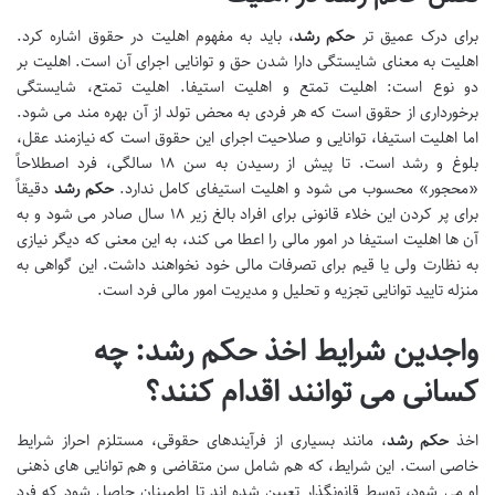
برای درک عمیق تر
حکم رشد
، باید به مفهوم اهلیت در حقوق اشاره کرد.
اهلیت به معنای شایستگی دارا شدن حق و توانایی اجرای آن است. اهلیت بر
دو نوع است: اهلیت تمتع و اهلیت استیفا. اهلیت تمتع، شایستگی
برخورداری از حقوق است که هر فردی به محض تولد از آن بهره مند می شود.
اما اهلیت استیفا، توانایی و صلاحیت اجرای این حقوق است که نیازمند عقل،
بلوغ و رشد است. تا پیش از رسیدن به سن ۱۸ سالگی، فرد اصطلاحاً
«محجور» محسوب می شود و اهلیت استیفای کامل ندارد.
حکم رشد
دقیقاً
برای پر کردن این خلاء قانونی برای افراد بالغ زیر ۱۸ سال صادر می شود و به
آن ها اهلیت استیفا در امور مالی را اعطا می کند، به این معنی که دیگر نیازی
به نظارت ولی یا قیم برای تصرفات مالی خود نخواهند داشت. این گواهی به
منزله تایید توانایی تجزیه و تحلیل و مدیریت امور مالی فرد است.
واجدین شرایط اخذ حکم رشد: چه
کسانی می توانند اقدام کنند؟
اخذ
حکم رشد
، مانند بسیاری از فرآیندهای حقوقی، مستلزم احراز شرایط
خاصی است. این شرایط، که هم شامل سن متقاضی و هم توانایی های ذهنی
او می شود، توسط قانونگذار تعیین شده اند تا اطمینان حاصل شود که فرد