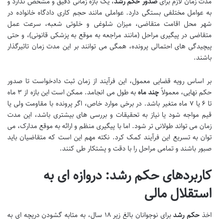
مدت زمان لازم برای
صدور حکم رشد
، یک بازه زمانی دقیق و مشخص ندارد و
به عوامل مختلفی بستگی دارد. عواملی مانند حجم کاری دادگاه خانواده در
شهر محل اقامت متقاضی، میزان شلوغی و خلوتی شعبه، سرعت عمل
متقاضی در پیگیری مراحل (مانند مراجعه به موقع به پزشکی قانونی)، و حتی
پیچیدگی های احتمالی پرونده، همگی می توانند بر این مدت زمان تاثیرگذار
باشند.
بر اساس رویه قضایی معمول، این فرآیند از زمان ثبت دادخواست تا صدور
حکم نهایی، معمولاً
چند ماه
به طول می انجامد. ممکن است این بازه از ۳ ماه
تا ۶ یا ۷ ماه متغیر باشد. در برخی موارد خاص، اگر پرونده با مقاومت ولی یا
قیم مواجه شود یا نیاز به تحقیقات و بررسی های بیشتری باشد، این مدت
زمان می تواند طولانی تر شود. اما با پیگیری منظم و ارائه به موقع مدارک، می
توان به تسریع این فرآیند کمک کرد. نکته مهم این است که متقاضیان باید
صبور باشند و تمامی مراحل را با دقت و پشتکار طی کنند.
کاربردهای حکم رشد: دروازه ای به
استقلال مالی
اخذ
حکم رشد
برای نوجوانان بالغ زیر ۱۸ سال، به مثابه گشودن دریچه ای به