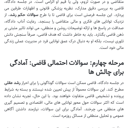
متقاضی و در صورت لزوم، ولی یا قیم او الزامی است. در جلسه دادگاه،
قاضی به بررسی دقیق مدارک، نظریه پزشکی قانونی و اظهارات طرفین می
پردازد. این جلسه فرصتی است برای قاضی تا با طرح
سوالات حکم رشد
، از
نزدیک توانایی های فکری و مالی متقاضی را بسنجد. رعایت آداب دادگاه،
صداقت در پاسخ ها و ارائه توضیحات روشن و منطقی، می تواند تاثیر مثبتی بر
ذهن قاضی بگذارد. باید به خاطر داشت که هدف قاضی، صرفاً سنجش دانش
تئوری نیست، بلکه او به دنبال درک عمق توانایی فرد در مدیریت عملی زندگی
مالی خود است.
مرحله چهارم: سوالات احتمالی قاضی: آمادگی
برای چالش ها
در جلسه دادگاه، قاضی ممکن است سوالات گوناگونی را برای احراز
رشد عقلی
مطرح کند. این سوالات معمولاً از پیش تعیین شده نیستند و بسته به شرایط
پرونده و تشخیص قاضی متفاوت خواهند بود. با این حال، تجربه نشان داده
است که اکثر سوالات حول محور توانایی های مالی، اقتصادی و تصمیم گیری
های منطقی می چرخند. آمادگی برای این سوالات، نیازمند داشتن آگاهی
عمومی و تحلیل منطقی از مسائل روزمره است.