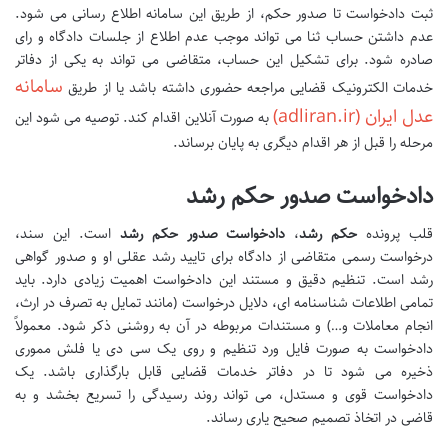
ثبت دادخواست تا صدور حکم، از طریق این سامانه اطلاع رسانی می شود.
عدم داشتن حساب ثنا می تواند موجب عدم اطلاع از جلسات دادگاه و رای
صادره شود. برای تشکیل این حساب، متقاضی می تواند به یکی از دفاتر
سامانه
خدمات الکترونیک قضایی مراجعه حضوری داشته باشد یا از طریق
عدل ایران (adliran.ir)
به صورت آنلاین اقدام کند. توصیه می شود این
مرحله را قبل از هر اقدام دیگری به پایان برساند.
دادخواست صدور حکم رشد
قلب پرونده
حکم رشد
،
دادخواست صدور حکم رشد
است. این سند،
درخواست رسمی متقاضی از دادگاه برای تایید رشد عقلی او و صدور گواهی
رشد است. تنظیم دقیق و مستند این دادخواست اهمیت زیادی دارد. باید
تمامی اطلاعات شناسنامه ای، دلایل درخواست (مانند تمایل به تصرف در ارث،
انجام معاملات و…) و مستندات مربوطه در آن به روشنی ذکر شود. معمولاً
دادخواست به صورت فایل ورد تنظیم و روی یک سی دی یا فلش مموری
ذخیره می شود تا در دفاتر خدمات قضایی قابل بارگذاری باشد. یک
دادخواست قوی و مستدل، می تواند روند رسیدگی را تسریع بخشد و به
قاضی در اتخاذ تصمیم صحیح یاری رساند.