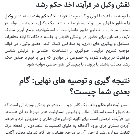
نقش وکیل در فرآیند اخذ حکم رشد
با توجه به ماهیت قانونی و گاه پیچیده فرآیند
اخذ حکم رشد
، استفاده از
وکیل
یا مشاور حقوقی
می تواند بسیار مفید باشد. یک وکیل باتجربه می تواند در
تمامی مراحل، از تنظیم دقیق دادخواست و استشهادیه، جمع آوری مدارک
لازم، راهنمایی برای حضور در پزشکی قانونی و جلسه دادگاه، تا ارائه دفاعیات
مستدل و پیگیری های اداری، به متقاضی کمک کند. حضور وکیل، می تواند
موجب تسریع فرآیند، جلوگیری از اشتباهات احتمالی و افزایش شانس
موفقیت در پرونده شود، به خصوص در مواردی که ولی یا قیم با صدور حکم
رشد مخالف باشند یا پرونده با پیچیدگی های خاصی مواجه شود.
نتیجه گیری و توصیه های نهایی: گام
بعدی شما چیست؟
مسیر
ثبت نام حکم رشد
، یک گام مهم و معنادار در زندگی نوجوانانی است که
به دنبال کسب استقلال مالی و پذیرش مسئولیت های مربوط به آن هستند.
این فرآیند، فرصتی است برای تایید توانایی های فکری و مدیریتی فرد و فراهم
آوردن بستری برای ورود آگاهانه به دنیای تصمیمات اقتصادی. از لحظه درک
تفاوت بلوغ و رشد تا احراز آن در مراجع قضایی، هر گام نیازمند دقت، آگاهی