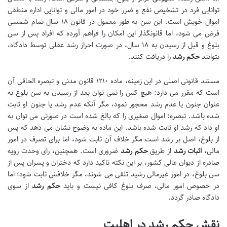
توانایی فرد در تشخیص نفع و ضرر خود در امور مالی و توانایی اداره منطقی
اموال خویش است. این سن به طور معمول در قانون ۱۸ سال تمام شمسی
فرض می شود، اما قانونگذار این امکان را فراهم آورده که افراد پس از سن
بلوغ و قبل از رسیدن به ۱۸ سال، در صورت احراز رشد عقلی توسط دادگاه،
بتوانند
حکم رشد
را دریافت کنند.
مستند قانونی اصلی در این زمینه، ماده ۱۲۱۰ قانون مدنی و تبصره الحاقی آن
است که مقرر می دارد: هیچ کس را نمی توان بعد از رسیدن به سن بلوغ به
عنوان جنون یا عدم رشد محجور نمود، مگر آنکه عدم رشد یا جنون او ثابت
شده باشد. تبصره: اموال صغیری را که بالغ شده است در صورتی می توان به
او داد که رشد او ثابت شده باشد. این ماده به وضوح نشان می دهد که پس
از بلوغ، اصل بر رشد است مگر خلاف آن ثابت شود، اما برای تصرف در امور
مالی،
اثبات رشد
از طریق
حکم رشد
ضروری است. همچنین، رای وحدت رویه
صادره از دیوان عالی کشور، بر این نکته تاکید دارد که دختران و پسران پس از
سن بلوغ، در امور غیرمالی رشید تلقی می شوند، مگر خلافش ثابت شود؛ اما
در خصوص امور مالی، صرف بلوغ کافی نیست و باید
حکم رشد
از سوی
دادگاه صادر گردد.
نقش حکم رشد در اهلیت