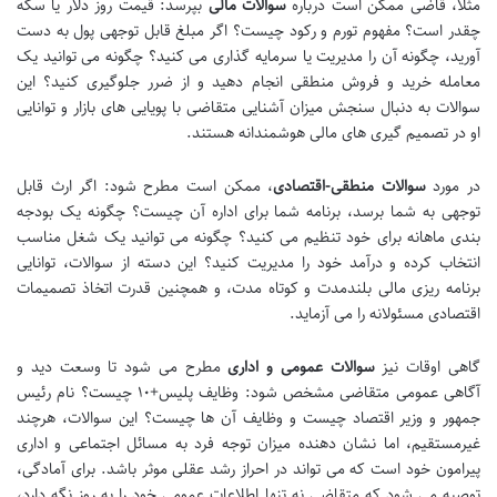
مثلاً، قاضی ممکن است درباره
سوالات مالی
بپرسد: قیمت روز دلار یا سکه
چقدر است؟ مفهوم تورم و رکود چیست؟ اگر مبلغ قابل توجهی پول به دست
آورید، چگونه آن را مدیریت یا سرمایه گذاری می کنید؟ چگونه می توانید یک
معامله خرید و فروش منطقی انجام دهید و از ضرر جلوگیری کنید؟ این
سوالات به دنبال سنجش میزان آشنایی متقاضی با پویایی های بازار و توانایی
او در تصمیم گیری های مالی هوشمندانه هستند.
در مورد
سوالات منطقی-اقتصادی
، ممکن است مطرح شود: اگر ارث قابل
توجهی به شما برسد، برنامه شما برای اداره آن چیست؟ چگونه یک بودجه
بندی ماهانه برای خود تنظیم می کنید؟ چگونه می توانید یک شغل مناسب
انتخاب کرده و درآمد خود را مدیریت کنید؟ این دسته از سوالات، توانایی
برنامه ریزی مالی بلندمدت و کوتاه مدت، و همچنین قدرت اتخاذ تصمیمات
اقتصادی مسئولانه را می آزماید.
گاهی اوقات نیز
سوالات عمومی و اداری
مطرح می شود تا وسعت دید و
آگاهی عمومی متقاضی مشخص شود: وظایف پلیس+۱۰ چیست؟ نام رئیس
جمهور و وزیر اقتصاد چیست و وظایف آن ها چیست؟ این سوالات، هرچند
غیرمستقیم، اما نشان دهنده میزان توجه فرد به مسائل اجتماعی و اداری
پیرامون خود است که می تواند در احراز رشد عقلی موثر باشد. برای آمادگی،
توصیه می شود که متقاضی نه تنها اطلاعات عمومی خود را به روز نگه دارد،