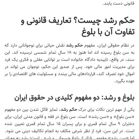
قانونی دست یابند.
حکم رشد چیست؟ تعاریف قانونی و
تفاوت آن با بلوغ
در نظام حقوقی ایران، مفهوم
حکم رشد
نقش حیاتی برای نوجوانانی دارد که
به سن بلوغ رسیده اند اما هنوز به ۱۸ سال تمام شمسی نرسیده اند. این
سند، در واقع، تاییدیه دادگاه خانواده است بر توانایی عقلی و فکری یک فرد
برای مدیریت امور مالی خود. پس از صدور این حکم، نوجوان می تواند در
اموال خود تصرف کند، قراردادهای مالی ببندد و مسئولیت های اقتصادی را بر
عهده بگیرد.
بلوغ و رشد: دو مفهوم کلیدی در حقوق ایران
یکی از مهم ترین نکات برای درک
حکم رشد
، تمایز قائل شدن بین دو مفهوم
«سن بلوغ» و «سن رشد» است. سن بلوغ در فقه و قانون مدنی ایران، برای
دختران ۹ سال تمام قمری و برای پسران ۱۵ سال تمام قمری تعیین شده
است. در این سن، فرد از نظر شرعی مکلف به انجام تکالیف دینی می شود.
اما «سن رشد» مفهومی فراتر از بلوغ جسمانی و شرعی است؛ رشد به معنای