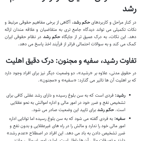
رشد
در کنار مراحل و کاربردهای
حکم رشد
، آگاهی از برخی مفاهیم حقوقی مرتبط و
نکات تکمیلی می تواند دیدگاه جامع تری به متقاضیان و علاقه مندان ارائه
دهد. این نکات، به درک عمیق تر از جایگاه
حکم رشد
در نظام حقوقی ایران
کمک می کند و به سوالات احتمالی فراتر از فرآیند اخذ پاسخ می دهد.
تفاوت رشید، سفیه و مجنون: درک دقیق اهلیت
در حقوق مدنی، علاوه بر «رشید»، دو وضعیت دیگر نیز برای افراد وجود دارد
که بر اهلیت آن ها تاثیر می گذارد: «سفیه» و «مجنون».
رشید:
فردی است که به سن بلوغ رسیده و دارای رشد عقلی کافی برای
تشخیص نفع و ضرر خود در امور مالی و اداره اموالش به نحو عقلایی
است.
حکم رشد
برای تایید این وضعیت صادر می شود.
سفیه:
به فردی گفته می شود که به سن بلوغ رسیده اما توانایی اداره
امور مالی خود را ندارد و مالش را در راه های غیرعقلایی و بدون نفع و
ضرر تشخیص دادن به باد می دهد. این افراد در اصطلاح «عدم رشد»
دارند و تصرفات مالی آن ها باطل است. اما در امور غیرمالی، مانند