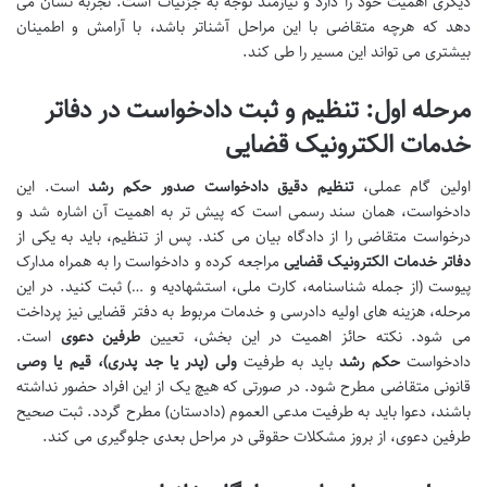
دیگری اهمیت خود را دارد و نیازمند توجه به جزئیات است. تجربه نشان می
دهد که هرچه متقاضی با این مراحل آشناتر باشد، با آرامش و اطمینان
بیشتری می تواند این مسیر را طی کند.
مرحله اول: تنظیم و ثبت دادخواست در دفاتر
خدمات الکترونیک قضایی
اولین گام عملی،
تنظیم دقیق دادخواست صدور حکم رشد
است. این
دادخواست، همان سند رسمی است که پیش تر به اهمیت آن اشاره شد و
درخواست متقاضی را از دادگاه بیان می کند. پس از تنظیم، باید به یکی از
دفاتر خدمات الکترونیک قضایی
مراجعه کرده و دادخواست را به همراه مدارک
پیوست (از جمله شناسنامه، کارت ملی، استشهادیه و …) ثبت کنید. در این
مرحله، هزینه های اولیه دادرسی و خدمات مربوط به دفتر قضایی نیز پرداخت
می شود. نکته حائز اهمیت در این بخش، تعیین
طرفین دعوی
است.
دادخواست
حکم رشد
باید به طرفیت
ولی (پدر یا جد پدری)، قیم یا وصی
قانونی متقاضی مطرح شود. در صورتی که هیچ یک از این افراد حضور نداشته
باشند، دعوا باید به طرفیت مدعی العموم (دادستان) مطرح گردد. ثبت صحیح
طرفین دعوی، از بروز مشکلات حقوقی در مراحل بعدی جلوگیری می کند.